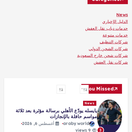
News
الدليل الإخباري
حدمات دباب نقل العفش
خدمات متنوعة
شركات التنظيف
شركات الشحن الدولي
شركات شحن خارج السعودية
شركات نقل العفش
You Missed
News
يايسله يودّع الأهلي برسالة مؤثرة بعد ثلاثة
مواسم حافلة بالإنجازات
araby world
أغسطس 6, 2026
9 views
3