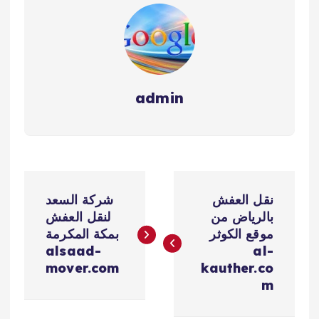
المملكة - ماستر كينج -
بريق كلين للخدمات
المنزلية - النسر للشحن
الدولي - البسمة للشحن
الدولي بالإمارات - الفارس
الذهبي للشحن الدولي -…
admin
ت
نقل العفش
شركة السعد
ص
بالرياض من
لنقل العفش
موقع الكوثر
بمكة المكرمة
فّ
alsaad-
al-
mover.com
kauther.co
ح
m