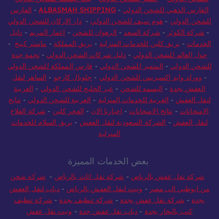
الفارس الذهبي للشحن الدولي
-
ALBASMAH SHIPPING
-
الفارس
للشحن الدولي
-
هوم سيف للشحن الدولي
-
دار الاركان للشحن الدولي
-
شركة الكوثر
-
شركة السعد
-
الرهوان للشحن
-
اعمار المريم
-
دليل
الخدمات
-
بريق كلين للخدمات المنزلية
-
بريق المملكة
-
ماستر كينج
-
حول العالم للشحن الدولي
-
دليل شركات الشحن الدولي
-
نجمة جدة
للشحن الدولي
-
المتميز للشحن الدولي
-
فارس المملكة للشحن الدولي
-
وورلد وايد إكسبريس للشحن الدولي
-
جلوبال كارجو
-
الساهر لنقل
العفش بجدة
-
البسمه للشحن
-
عبر الخليج للشحن الدولي
-
العربية
لنقل العفش
-
العربية للخدمات المنزلية
-
العربية للشحن الدولي
-
نتايج
الامتحانات
-
نتائج الامتحانات
-
اخبارنا الان
-
الفجر كلين
-
شركة الفلاح
لنقل العفش
-
الشركة السعودية لنقل العفش
-
بريق السلام للخدمات
المنزلية
بعض الخدمات المميزة
شركة نقل عفش بالرياض
-
شركة نقل اثاث بالرياض
-
شركة شحن
من ابوظبي الى مصر
-
ونيت لنقل العفش بالرياض
-
دباب لنقل العفش
بجدة
-
شركة نقل عفش بجدة
-
شركة تنظيف بجدة
-
شركة تنظيف
كنب بالبخار بجدة
-
دباب نقل عفش جدة
-
ونيت نقل عفش