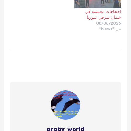
احجاجات معيشية في
شمال شرقي سوريا
08/06/2026
في "News"
araby world