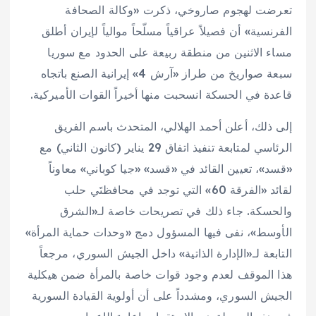
تعرضت لهجوم صاروخي، ذكرت «وكالة الصحافة
الفرنسية» أن فصيلاً عراقياً مسلّحاً موالياً لإيران أطلق
مساء الاثنين من منطقة ربيعة على الحدود مع سوريا
سبعة صواريخ من طراز «آرش 4» إيرانية الصنع باتجاه
قاعدة في الحسكة انسحبت منها أخيراً القوات الأميركية.
إلى ذلك، أعلن أحمد الهلالي، المتحدث باسم الفريق
الرئاسي لمتابعة تنفيذ اتفاق 29 يناير (كانون الثاني) مع
«قسد»، تعيين القائد في «قسد» «جيا كوباني» معاوناً
لقائد «الفرقة 60» التي توجد في محافظتَي حلب
والحسكة. جاء ذلك في تصريحات خاصة لـ«الشرق
الأوسط»، نفى فيها المسؤول دمج «وحدات حماية المرأة»
التابعة لـ«الإدارة الذاتية» داخل الجيش السوري، مرجعاً
هذا الموقف لعدم وجود قوات خاصة بالمرأة ضمن هيكلية
الجيش السوري، ومشدداً على أن أولوية القيادة السورية