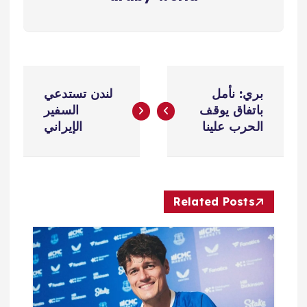
ت
بري: نأمل
لندن تستدعي
ص
باتفاق يوقف
السفير
الحرب علينا
الإيراني
فّ
ح
Related Posts
ا
ل
م