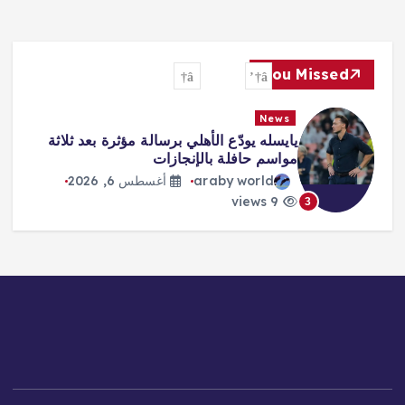
You Missed
News
مؤثرة بعد ثلاثة
«صفقة القرن» و«الملك المصر
هكذا احتفت الصحافة التركية بانتق
محمد صلاح
 2026
araby world
أغسطس 6, 2026
8 views
4