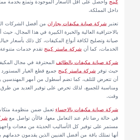
كينج
واحصل على أقل الأسعار الموجودة وتمتع بخدمة م
داخل المملكة.
تعتبر
شركة صيانة مكيفات بجازان
من أفضل الشركات التي
بالاحترافية العالية والخبرة الكبيرة في هذا المجال، حيث
صيانة وتصليح لكافة أنواع المكيفات، كل ذلك بأسعار خي
الخدمات، كما أن
شركة ماستر كينج
تقدم خدمات متنوعة ل
شركة صيانة مكيفات بالطائف
المحترفة في مجال المكيفا
حيث توفر
شركة ماستر كينج
جميع قطع الغيار المستورد ال
أن تتعرض للتلف، كما تضم أسطول من أمهر المهندسين وا
ومناسبة للجميع، لذلك تحرص على توفير العديد من طرق
وقت.
شركة صيانة مكيفات بالاحساء
تعمل ضمن منظومة متكاملة 
في حالة رضا تام عند التعامل معها، فالآن تواصل مع
شركة
مستمر على توفير كل الأساليب الحديثة من معدات وأجهزة
أنها تمتلك باقة من أفضل الفنيين الذين يقدمون خدماتهم