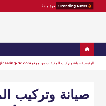
Trending News:
ق
و
ة
م
ط
ع
م
ة
إ
س
ل
م
Home
Sample Page
اتصال
الرئيسية
صيانة وتركيب المكيفات من موقع engineering-ac.com
صيانة وتركيب ال