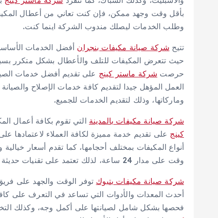
والاسبليت، وكذلك الشباك، كما تنفرد
شركة ماستر كينج
بت
بأقل وقت وجهد ممكن، فإن كنت تعاني من أعطال المكيفا
وطلب الخدمات ليصلك مندوب الشركة اينما كنت.
تتيح
شركة صيانة مكيفات بنجران
أفضل الخدمات الأساسية
حيث تتعرض المكيفات للتلف والأعطال بشكل متكرر بسب
حرصت
شركة ماستر كينج
على تقديم أفضل خدمات الصيان
العمل المؤهل جيدا لتقديم كافة خدمات الإصلاح والصيانة ال
وماركاتها، وذلك لتقديم الخدمات للجميع.
شركة صيانة مكيفات بالمدينة
التي تقوم بكافة أعمال الم
كينج
على تقديم خدمة مميزة لكافة العملاء لاعتمادها 
أنواع المكيفات بمختلف أحجامها، كما تقدم أسعار خيالية 
وقت على مدار 24 ساعة، لذلك تعتمد على تقنيات حديثة لإنجاز الخدمة في وقت قياسي.
شركة صيانة مكيفات بتبوك
توفر الوقت والجهد على فريق 
أحدث المعدات والأدوات التي تساعد في التعرف على كافة
فحصها بشكل شامل لصيانتها على أكمل وجه، وكذلك التخ