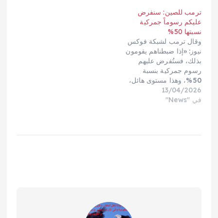
ترمب للصين: سنفرض
عليكم رسوماً جمركية
نسبتها 50%
وقال ترمب لشبكة فوكس
نيوز: «إذا ضبطناهم يقومون
بذلك، فستُفرض عليهم
رسوم جمركية بنسبة
50%، وهذا مستوى هائل،
13/04/2026
هائل بالفعل».ومن المقرر
في "News"
أن يزور الرئيس الأمريكي
بكين الشهر القادم للقاء
نظيره شي جينبينغ، في
قمة كانت متوقعة في وقت
سابق، لكنها أُرجئت بسبب
الحرب التي أطلقتها
الولايات المتحدة وإسرائيل
على إيران…