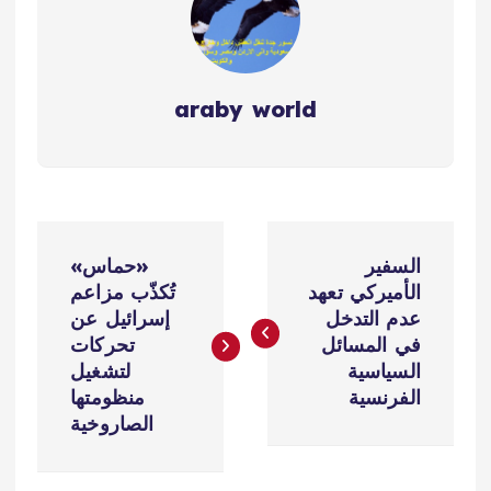
araby world
ت
السفير
«حماس»
ص
الأميركي تعهد
تُكذّب مزاعم
عدم التدخل
إسرائيل عن
فّ
في المسائل
تحركات
السياسية
لتشغيل
ح
الفرنسية
منظومتها
الصاروخية
ا