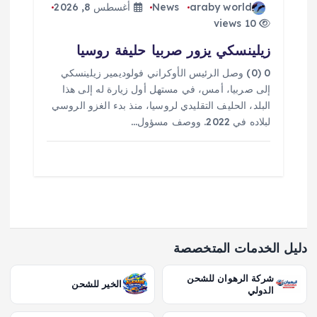
araby world
News
أغسطس 8, 2026
10 views
زيلينسكي يزور صربيا حليفة روسيا
0 (0) وصل الرئيس الأوكراني فولوديمير زيلينسكي
إلى صربيا، أمس، في مستهل أول زيارة له إلى هذا
البلد، الحليف التقليدي لروسيا، منذ بدء الغزو الروسي
لبلاده في 2022. ووصف مسؤول…
دليل الخدمات المتخصصة
شركة الرهوان للشحن
الخير للشحن
الدولي