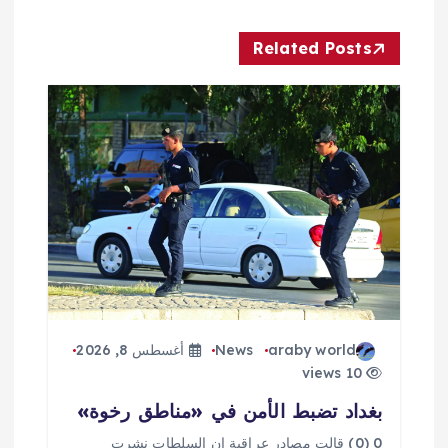
ل
Related Posts
م
ق
ا
ل
ا
ت
araby world
News
أغسطس 8, 2026
10 views
بغداد تضبط الأمن في «مناطق رخوة»
0 (0) قالت مصادر عراقية إن السلطات نشرت