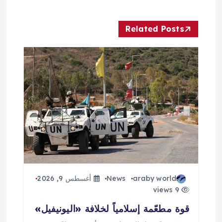
ا
ل
Related Posts
م
ق
ا
ل
ا
ت
araby world
News
أغسطس 9, 2026
9 views
قوة مطعّمة إسلامياً لخلافة «اليونيفيل»