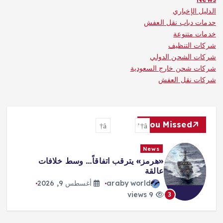
الدليل الإخباري
حدمات دباب نقل العفش
خدمات متنوعة
شركات التنظيف
شركات الشحن الدولي
شركات شحن خارج السعودية
شركات نقل العفش
You Missed
News
مونديال الرياضات الإلكترونية: «كوايشو
غيمينغ» ينتزع لقب «أونر أوف كينغز»
araby world
أغسطس 9, 2026
10 views
4