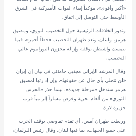
«أكبر وأقوى»، مؤكداً إبقاء القوات الأميركية في الشرق
الأوسط حتى التوصل إلى اتفاق.
وتدور الخلافات الرئيسية حول التخصيب النووي، ومضيق
هرمز، ولبنان. وتعد طهران التخصيب «خطاً أحمر»، فيما
تتمسك واشنطن بوقفه وإزالة مخزون اليورانيوم عالي
التخصيب.
وقال المرشد الإيراني مجتبى خامنئي في بيان إن إيران
«لن تتخلى بأي حال عن حقوقها»، وإن إدارتها لمضيق
هرمز ستدخل «مرحلة جديدة»، بينما حذر «الحرس
الثوري» من ألغام بحرية وفرض مساراً إلزامياً قرب
جزيرة لارك.
وربطت طهران أمس، أي تقدم تفاوضي بوقف الحرب
على جميع الجبهات، بما فيها لبنان. وقال رئيس البرلمان،