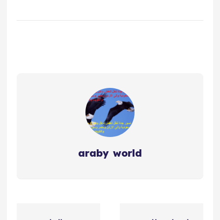
araby world
ت