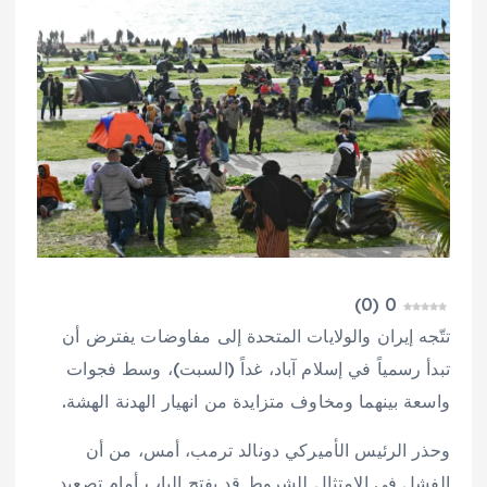
)
0
(
0
تتّجه إيران والولايات المتحدة إلى مفاوضات يفترض أن
تبدأ رسمياً في إسلام آباد، غداً (السبت)، وسط فجوات
واسعة بينهما ومخاوف متزايدة من انهيار الهدنة الهشة.
وحذر الرئيس الأميركي دونالد ترمب، أمس، من أن
الفشل في الامتثال للشروط قد يفتح الباب أمام تصعيد