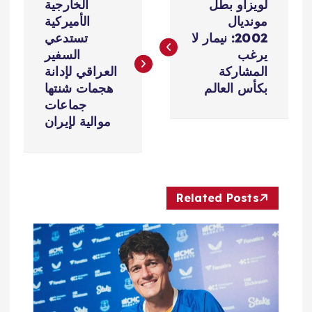
لويزاو بطل
الخارجية
ص
مونديال
الأميركية
2002: نيمار لا
تستدعي
فّ
يرغب
السفير
المشاركة
العراقي لإدانة
ح
بكأس العالم
هجمات شنتها
جماعات
ا
موالية لإيران
ل
م
Related Posts
ق
ا
ل