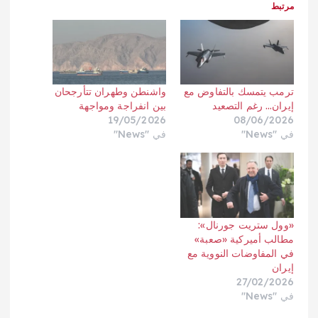
مرتبط
ترمب يتمسك بالتفاوض مع
واشنطن وطهران تتأرجحان
إيران… رغم التصعيد
بين انفراجة ومواجهة
19/05/2026
08/06/2026
في "News"
في "News"
«وول ستريت جورنال»:
مطالب أميركية «صعبة»
في المفاوضات النووية مع
إيران
27/02/2026
في "News"