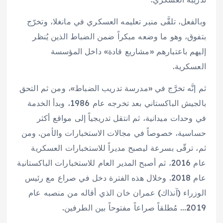
وبالفعل، تلقَّى منير تعليمه العسكري في مانغلا، وتخرّج
بتفوق، وهو ما وضعه مبكراً ضمن الضباط الذين يُنظر
إليهم باعتبارهم «مشاريع قادة» داخل المؤسسة
العسكرية.
ثم إنَّه تخرَّج في «مدرسة تدريب الضباط»، ومن ثم التحق
بالجيش الباكستاني بعد تخرجه عام 1986، وبدأ الخدمة
في وحدات ميدانية، ثم انتقل تدريجياً إلى مواقع أكثر
حساسية، خصوصاً في مجالات الاستخبارات والأمن. ومن
ثم، ترقّى بسرعة ليصبح مديراً للاستخبارات العسكرية
عام 2016، ثم أصبح المدير العام للاستخبارات الباكستانية
عام 2018. وخلال هذه الفترة دخل في صراع مع رئيس
الوزراء (آنذاك) عمران خان الذي أقاله من منصبه عام
2019… مُطلقاً صراعاً مفتوحاً بين الطرفين.