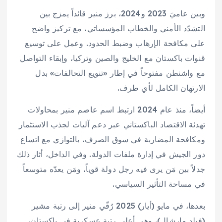
وبين عاميَ 2023 و2024، برز منير قائداً يمزج بين
التشدّد الأمني والخطاب المؤسساتي، مع تركيز واضح
على مكافحة الإرهاب وضبط الحدود. وعمل على توسيع
قنوات باكستان مع الخليج والصين وتركيا، وإبقاء التواصل
مع واشنطن مفتوحاً في إطار «تنويع التحالفات» بدل
الارتهان الكامل لأي طرف.
أيضاً، منذ عام 2024 ارتبط اسم عاصم منير بمحاولات
تهدئة الاقتصاد الباكستاني عبر دعم آليات لجذب الاستثمار
ومكافحة المضاربة في سوق الصرف، بالتوازي مع اتساع
دور الجيش في إدارة ملفات الدولة. وفي الداخل، أثار ذلك
جدلاً بين مَن يرى فيه رجل دولة قوياً، ومَن يعدّه متوسعاً
في مساحة التأثير السياسي.
بعدها، في مايو (أيار) 2025 رُقّي منير إلى رتبة مشير
(فيلد مارشال)، وهي أعلى رتبة عسكرية في باكستان،