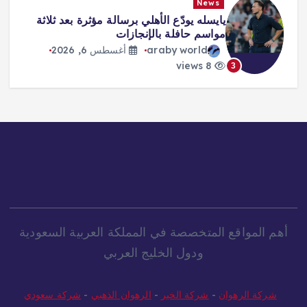
News
يايسله يودّع الأهلي برسالة مؤثرة بعد ثلاثة
مواسم حافلة بالإنجازات
araby world
أغسطس 6, 2026
8 views
3
أهم المواقع المتخصصة في المملكة العربية السعودية
ودول الخليج العربي
شركة الرهوان
-
شركة الخير
-
الرهوان الذهبي
-
شركة سعودي