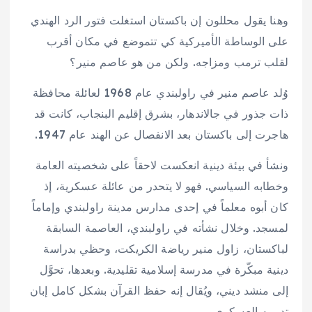
وهنا يقول محللون إن باكستان استغلت فتور الرد الهندي
على الوساطة الأميركية كي تتموضع في مكان أقرب
لقلب ترمب ومزاجه. ولكن من هو عاصم منير؟
وُلد عاصم منير في راولبندي عام 1968 لعائلة محافظة
ذات جذور في جالاندهار، بشرق إقليم البنجاب، كانت قد
هاجرت إلى باكستان بعد الانفصال عن الهند عام 1947.
ونشأ في بيئة دينية انعكست لاحقاً على شخصيته العامة
وخطابه السياسي. فهو لا يتحدر من عائلة عسكرية، إذ
كان أبوه معلماً في إحدى مدارس مدينة راولبندي وإماماً
لمسجد. وخلال نشأته في راولبندي، العاصمة السابقة
لباكستان، زاول منير رياضة الكريكت، وحظي بدراسة
دينية مبكّرة في مدرسة إسلامية تقليدية. وبعدها، تحوَّل
إلى منشد ديني، ويُقال إنه حفظ القرآن بشكل كامل إبان
تدريبه العسكري.