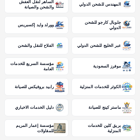
الساهر لنقل العفش
المهندس للشحن الدولي
والشحن والصيانة
جلوبال كارجو للشحن
وورلد وايد إكسبريس
الدولي
عبر الخليج للشحن الدولي
الفلاح للنقل والشحن
مؤسسة السريع للخدمات
موفرز السعودية
العامة
الكوثر للخدمات المنزلية
رابيد بروفيكس للصيانة
ماستر كينج للصيانة
دليل الخدمات الاخباري
بريق كلين للخدمات
مؤسسة إعمار المريم
المنزلية
للمقاولات