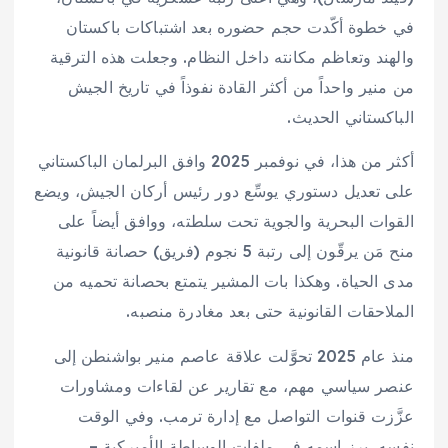
في خطوة أكّدت حجم حضوره بعد اشتباكات باكستان
والهند وتعاظم مكانته داخل النظام. وجعلت هذه الترقية
من منير واحداً من أكثر القادة نفوذاً في تاريخ الجيش
الباكستاني الحديث.
أكثر من هذا، في نوفمبر 2025 وافق البرلمان الباكستاني
على تعديل دستوري يوسِّع دور رئيس أركان الجيش، ويضع
القوات البحرية والجوية تحت سلطته، ووافق أيضاً على
منح مَن يرقّون إلى رتبة 5 نجوم (فريق) حصانة قانونية
مدى الحياة. وهكذا بات المشير يتمتع بحصانة تحميه من
الملاحقات القانونية حتى بعد مغادرة منصبه.
منذ عام 2025 تحوَّلت علاقة عاصم منير بواشنطن إلى
عنصر سياسي مهم، مع تقارير عن لقاءات ومشاورات
عزَّزت قنوات التواصل مع إدارة ترمب. وفي الوقت
نفسه، برز اسمه في ملفات الوساطة الأميركية –