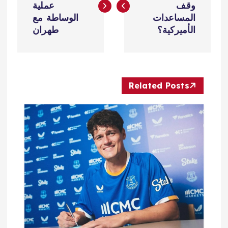
وقف
عملية
فّ
المساعدات
الوساطة مع
الأميركية؟
طهران
ح
ا
Related Posts
ل
م
ق
ا
ل
ا