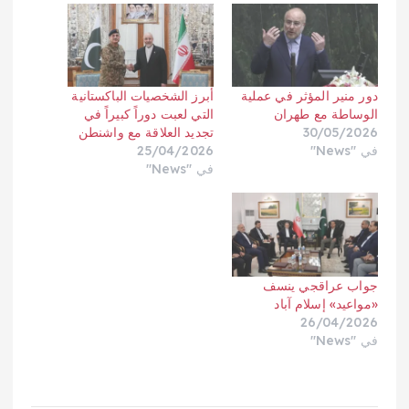
دور منير المؤثر في عملية
أبرز الشخصيات الباكستانية
الوساطة مع طهران
التي لعبت دوراً كبيراً في
30/05/2026
تجديد العلاقة مع واشنطن
في "News"
25/04/2026
في "News"
جواب عراقجي ينسف
«مواعيد» إسلام آباد
26/04/2026
في "News"