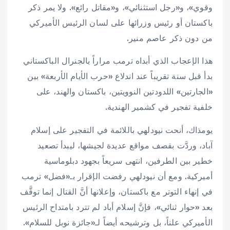
وقوي»، و«رجل استثنائي»، و«مقاتل رائع». ولا يمر ذكر
باكستان أو رئيس وزرائها على لسان الرئيس الأميركي
من دون ذكر عاصم منير.
هذا الإعجاب الذي أبداه ترمب مراراً بالجنرال الباكستاني
بدأ قبل سنة تقريباً عند اندلاع «حرب الأيام الأربعة» بين
«الجارتين» اللدودتين النوويتين، باكستان والهند، على
خلفية تفجير في كشمير الهندية.
يومذاك، أنحت نيودلهي باللائمة في التفجير على إسلام
آباد، وردَّت بقصف مواقع عديدة لجيشها، ليبدأ تصعيد
خطير بين الطرفين، انتهى سريعاً بجهود دبلوماسية
أميركية. ومع أن نيودلهي رفضت الإقرار بـ«فضل» ترمب
في إنهاء التوتر مع باكستان، وإعلانها أنَّ القتال إنما توقَّف
بعد «حوار ثنائي»، فإنَّ إسلام أباد لم تترد بامتداح الرئيس
الأميركي علناً، بل وترشيحه أيضاً لـ«جائزة نوبل للسلام».