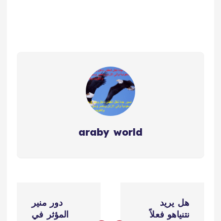
araby world
ت
هل يريد
دور منير
ص
نتنياهو فعلاً
المؤثر في