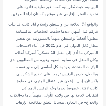
الإيرانية، حيث نُظر إليه كقناة غير تقليدية قادرة على
تخفيف التوتر الإقليمي عبر موقع باكستان إزاء الطرفين.
والواقع أنَّ العلاقة بين واشنطن وإسلام آباد كانت قد بدأت
تترمّم قبل أشهر، عندما سلّمت السلطات الباكستانية
مطلوباً أفغانياً لواشنطن متهماً بالمسؤولية عن تفجير
مطار كابل الدولي في عام 2021 في أثناء الانسحاب
الأميركي ما أدى إلى مقتل 13 عسكرياً أميركيا آنذاك.
وكان الفضل في تسليم المتهم وغيره من المطلوبين لدى
الولايات المتحدة، يعود بشكل أساسي إلى منير نفسه.
وبالفعل، حرص الرئيس ترمب على تقديم الشكر إلى
باكستان، إبان الإعلان عن اعتقال المتهم، في خطوة
كانت لافتة، خصوصاً بعدما وجَّه الرئيس الأميركي
انتقادات لاذعة لها في ولايته الأولى، متهماً إياها بـ«الكذب
والخداع» في التعاون بمسائل تتعلق بمكافحة الإرهاب.