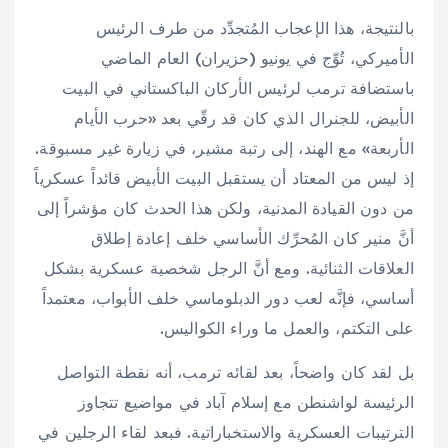
بالنتيجة، هذا الإعجاب المُتجدِّد من طرف الرئيس
الأميركي، تُوِّج في يونيو (حزيران) العام الماضي
باستضافة ترمب لرئيس الأركان الباكستاني في البيت
الأبيض، للجنرال الذي كان قد رقّي بعد «حرب الأيام
الأربعة» مع الهند، إلى رتبة مشير، في زيارة غير مسبوقة.
إذ ليس من المعتاد أن يستقبل البيت الأبيض قائداً عسكرياً
من دون القيادة المدنية، ولكن هذا الحدث كان مؤشراً إلى
أنَّ منير كان المُحرِّك الأساسي خلف إعادة إطلاق
العلاقات الثنائية. ومع أنَّ الرجل شخصية عسكرية بشكل
أساسي، فإنَّه لعب دور الدبلوماسي خلف الأبواب، معتمداً
على التكتم، والعمل ما وراء الكواليس.
بل لقد كان واضحاً، بعد لقائه ترمب، أنه نقطة التواصل
الرئيسة لواشنطن مع إسلام آباد في مواضيع تتجاوز
الترتيبات العسكرية والاستخباراتية. فبعد لقاء الرجلين في