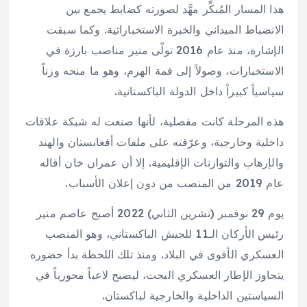
هذا المسار المُبكِّر مهَّد لصورته كضابط يجمع بين
الانضباط الميداني والخبرة الاستخباراتية. وكما سبقت
الإشارة، منذ عام 2016 تولّى منير مناصب بارزة في
الاستخبارات، وصولاً إلى قمة الهرم، وهو ما منحه وزناً
سياسياً كبيراً داخل الدولة الباكستانية.
هذه المرحلة كانت مفصلية، لأنها صنعت له شبكة علاقات
داخلية وخارجية، وعرّفته على ملفات أفغانستان والهند
والإرهاب والتوازنات الإقليمية. إلا أن عمران خان أقاله
عام 2019 من المنصب من دون إعلان الأسباب.
يوم 29 نوفمبر (تشرين الثاني) 2022 أصبح عاصم منير
رئيس الأركان الـ11 للجيش الباكستاني، وهو المنصب
العسكري الأقوى في البلاد. ومنذ تلك اللحظة بدأ حضوره
يتجاوز الإطار العسكري البحت، ليصبح لاعباً محورياً في
السياستين الداخلية والخارجية لباكستان.