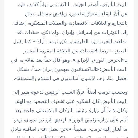
البيت الأبيض، أصدر الجيش الباكستاني بياناً كشف فيه
عن أنَّ اللقاء استمرَّ ساعتين، وناقش مسائل تتعلق
بالتجارة والعلاقات الاقتصادية والعملات المشفّرة، إضافة
إلى التوترات بين إسرائيل وإيران. ولم تكن، حينذاك، قد
اندلعت الحرب بين الطرفين، لكن ترمب أراد – كما يقول
البعض – ربما الاستفادة من العلاقة المقربة للمشير
بـ«الحرس الثوري الإيراني». وهو قال حقاً بعد لقائه به في
البيت الأبيض: «الباكستانيون يفهمون إيران جيداً، بشكل
أفضل منا، وهم لاعبون أساسيون في السلام بالمنطقة».
وبحسب ترمب أيضاً، فإنَّ السبب الرئيس لدعوة منير إلى
البيت الأبيض كان لشكره على تخفيف التصعيد مع الهند.
وكان لافتاً أن زيارة رئيس الأركان الباكستاني جاءت بعد
أيام على زيارة رئيس الوزراء الهندي ناريندرا مودي، وهو
ما أشار إليه ترمب، مضيفاً: «نحن نعمل على اتفاقية تبادل
تجاري مع الهند وباكستان». وما كان لافتاً في هذا الإطار