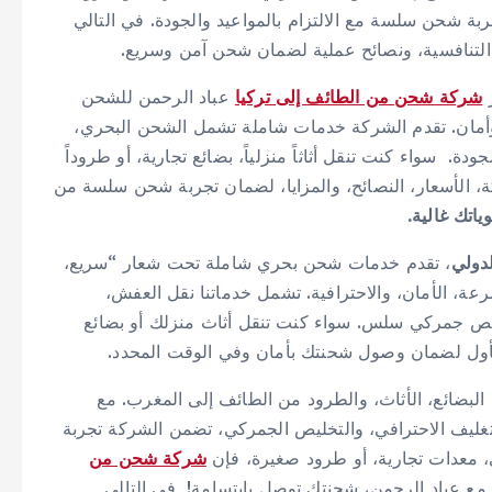
ة شحن سلسة مع الالتزام بالمواعيد والجودة. في التالي
 التنافسية، ونصائح عملية لضمان شحن آمن وسريع.
ز
شركة شحن من الطائف إلى تركيا
عباد الرحمن للشحن
ءة وأمان. تقدم الشركة خدمات شاملة تشمل الشحن البحري،
دة. سواء كنت تنقل أثاثاً منزلياً، بضائع تجارية، أو طروداً
 الأسعار، النصائح، والمزايا، لضمان تجربة شحن سلسة من
اتك غالية.
دولي
، تقدم خدمات شحن بحري شاملة تحت شعار “سريع،
عة، الأمان، والاحترافية. تشمل خدماتنا نقل العفش،
ليص جمركي سلس. سواء كنت تنقل أثاث منزلك أو بضائع
ول لضمان وصول شحنتك بأمان وفي الوقت المحدد.
 البضائع، الأثاث، والطرود من الطائف إلى المغرب. مع
تغليف الاحترافي، والتخليص الجمركي، تضمن الشركة تجربة
 معدات تجارية، أو طرود صغيرة، فإن
شركة شحن من
 مع عباد الرحمن، شحنتك توصل بابتسامة! في التالي