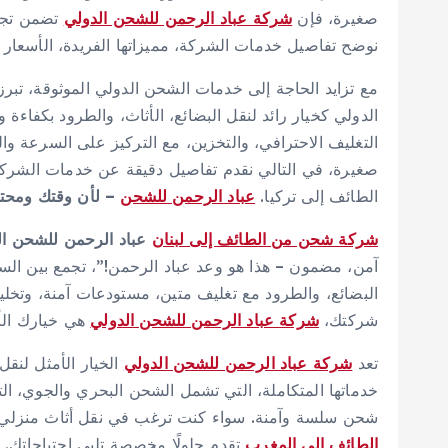
صغيرة، فإن
شركة عباد الرحمن للشحن الدولي
تضمن تجرب
نوضح تفاصيل خدمات الشركة، مميزاتها الفريدة، الأسعار
مع تزايد الحاجة إلى خدمات الشحن الدولي الموثوقة، تبر
الدولي كخيار رائد لنقل البضائع، الأثاث، والطرود بكفا
التغليف الاحترافي، والتخزين، مع التركيز على السرعة والجو
صغيرة، في التالي نقدم تفاصيل دقيقة عن خدمات الشركة،
الطائف إلى تركيا.
عباد الرحمن للشحن
– لأن وقتك ومحتوي
شركة شحن من الطائف إلى لبنان
عباد الرحمن للشحن ال
آمن، مضمون – هذا هو وعد عباد الرحمن!”، تجمع بين السر
البضائع، والطرود مع تغليف متين، مستودعات آمنة، وتخ
شركتك،
شركة عباد الرحمن للشحن الدولي
هي خيارك الأ
تعد
شركة عباد الرحمن للشحن الدولي
الخيار الأمثل لنقل
خدماتها المتكاملة، التي تشمل الشحن البحري والجوي، ال
شحن سلسة وآمنة. سواء كنت ترغب في نقل أثاث منزلي،
الطائف إلى المغرب
تقدم حلولًا مخصصة تلبي احتياجاتك.