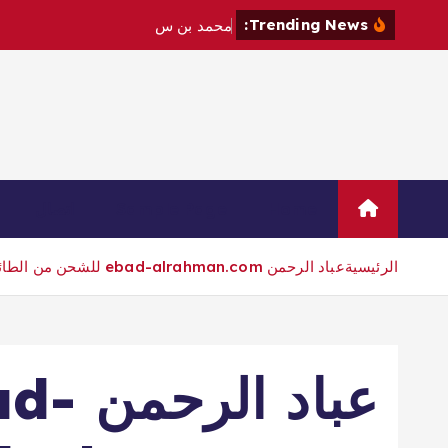
Trending News:
م
ح
م
د
ب
ن
س
ل
م
ا
ن
و
م
ا
ك
Home
Sample Page
اتصال
الرئيسية
عباد الرحمن ebad-alrahman.com للشحن من الطائف
عباد الر