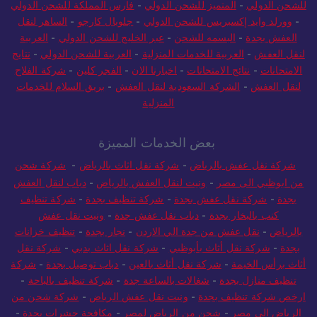
للشحن الدولي
-
المتميز للشحن الدولي
-
فارس المملكة للشحن الدولي
-
وورلد وايد إكسبريس للشحن الدولي
-
جلوبال كارجو
-
الساهر لنقل
العفش بجدة
-
البسمه للشحن
-
عبر الخليج للشحن الدولي
-
العربية
لنقل العفش
-
العربية للخدمات المنزلية
-
العربية للشحن الدولي
-
نتايج
الامتحانات
-
نتائج الامتحانات
-
اخبارنا الان
-
الفجر كلين
-
شركة الفلاح
لنقل العفش
-
الشركة السعودية لنقل العفش
-
بريق السلام للخدمات
المنزلية
بعض الخدمات المميزة
شركة نقل عفش بالرياض
-
شركة نقل اثاث بالرياض
-
شركة شحن
من ابوظبي الى مصر
-
ونيت لنقل العفش بالرياض
-
دباب لنقل العفش
بجدة
-
شركة نقل عفش بجدة
-
شركة تنظيف بجدة
-
شركة تنظيف
كنب بالبخار بجدة
-
دباب نقل عفش جدة
-
ونيت نقل عفش
بالرياض
-
نقل عفش من جدة الي الاردن
-
نجار بجدة
-
تنظيف خزانات
بجدة
-
شركة نقل أثاث بأبوظبي
-
شركة نقل اثاث بدبي
-
شركة نقل
أثاث برأس الخيمة
-
شركة نقل أثاث بالعين
-
دباب توصيل بجدة
-
شركة
تنظيف منازل بجدة
-
شغالات بالساعة جدة
-
شركة تنظيف بالباحة
-
ارخص شركة تنظيف بجدة
-
ونيت نقل عفش الرياض
-
شركة شحن من
الرياض الي مصر
-
شحن من الرياض لمصر
-
مكافحة حشرات بجدة
-