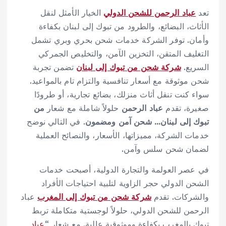
تعد
عباد الرحمن للشحن الدولي
الخيار الأمثل لنقل
الأثاث، البضائع، والطرود من تبوك إلى لبنان بكفاءة
وأمان. توفر الشركة خدمات شحن بحري وبري تشمل
التغليف المتقن، التخزين الآمن، والتخليص الجمركي
السريع.
شركة شحن من تبوك إلى لبنان
تضمن تجربة
شحن موثوقة مع أسعار تنافسية والتزام تام بالمواعيد.
سواء كنت تنقل أثاث منزلك، بضائع تجارية، أو طرودًا
صغيرة، تقدم
عباد الرحمن
حلولاً شاملة مع شعار
من
تبوك إلى لبنان… شحن آمن ومضمون
. في التالي نوضح
خدمات الشركة، مميزاتها، الأسعار، والنصائح العملية
لضمان شحن سلس وآمن.
في عصر العولمة والتجارة الدولية، أصبحت خدمات
الشحن الدولي حجر الزاوية لتلبية احتياجات الأفراد
والشركات. تقدم
شركة شحن من تبوك إلى المغرب
عباد
الرحمن للشحن الدولي، حلولاً لوجستية متكاملة تربط
تبوك بالمغرب بكفاءة وموثوقية عالية. مع شعار “
عباد