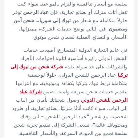
سلسة مع أسعار تنافسية والتزام بالمواعيد. سواء كنت
تنقل أثاث منزلك أو بضائع تجارية، فإن
عباد الرحمن
توفر
حلولاً متكاملة مع شعار
من تبوك إلى سوريا… شحن آمن
ومضمون
. في التالي نوضح خدمات الشركة، مميزاتها،
الأسعار، والنصائح العملية لضمان شحن موثوق.
في عالم التجارة الدولية المتسارع، أصبحت خدمات
الشحن الدولي ركيزة أساسية لتلبية احتياجات الأفراد
والشركات على حد سواء. تقدم
شركة شحن من تبوك إلى
تركيا
عباد الرحمن للشحن الدولي، حلولاً لوجستية
متكاملة تربط تبوك بتركيا بكفاءة وموثوقية. مع التزامها
بتقديم خدمات شحن سريعة وآمنة، تضمن
شركة عباد
الرحمن للشحن الدولي
وصول شحناتك بأمان من الباب
إلى الباب، سواء كانت أثاثًا منزليًا، بضائع تجارية، أو طرود
شخصية. مع شعار “عباد الرحمن للشحن – لأن وقتك
ومحتوياتك غالية”، تسعى الشركة إلى تقديم تجربة شحن
سلسة تجمع بين الجودة، السرعة، والأسعار التنافسية.