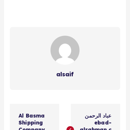
alsaif
ت
عباد الرحمن
Al Basma
ص
Shipping
ebad-
Company
alrahman.c