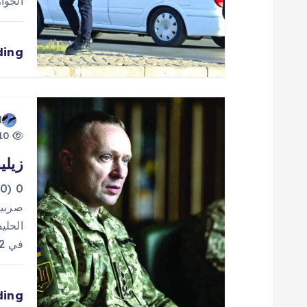
الجوا
ا
ding
ل
ا
d
ت
10 views
زيلي
0
صربيا
الحلي
في 2022. ووصف مسؤول…
ding