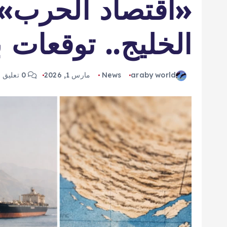
«اقتصاد الحرب»
الخليج.. توقعات ببلوغ 90
araby world
News
مارس 1, 2026
0 تعليق