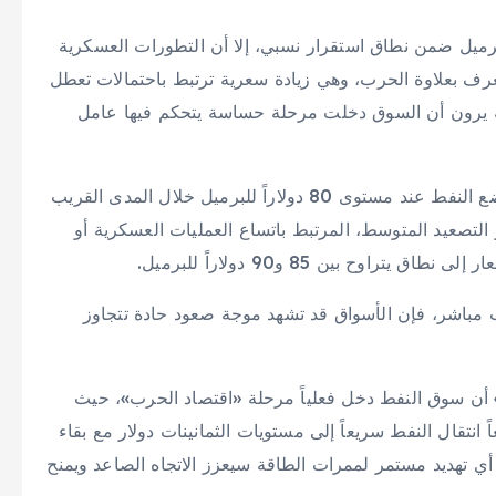
رك خام برنت قرب مستوى 72 دولاراً للبرميل ضمن نطاق استقرار نسبي، إلا أن التطورات العسكرية
عرف بعلاوة الحرب، وهي زيادة سعرية ترتبط باحتمالات تعطل
اقة يرون أن السوق دخلت مرحلة حساسة يتحكم فيها عامل
تقديرات خبراء الطاقة تشير إلى أن السيناريو الأساسي يضع النفط عند مستوى 80 دولاراً للبرميل خلال المدى القريب
التصعيد المتوسط، المرتبط باتساع العمليات العسكرية أو
اوح بين 85 و90 دولاراً للبرميل.
مباشر، فإن الأسواق قد تشهد موجة صعود حادة تتجاوز
 أن سوق النفط دخل فعلياً مرحلة «اقتصاد الحرب»، حيث
انتقال النفط سريعاً إلى مستويات الثمانينات دولار مع بقاء
أي تهديد مستمر لممرات الطاقة سيعزز الاتجاه الصاعد ويمنح