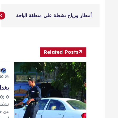
ت
أمطار ورياح نشطة على منطقة الباحة
ص
فّ
ح
Related Posts
ا
d
10 views
ل
بغدا
م
0
تشكيل
ق
من قب