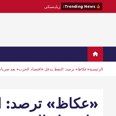
Trending News:
ز
ي
ل
ي
ن
س
ك
ي
ي
ز
و
ر
ص
ر
ب
Home
Sample Page
اتصال
الرئيسية
«عكاظ» ترصد: النفط يدخل «اقتصاد الحرب» بعد ضربات الخليج..
«عكاظ» ترصد: ا