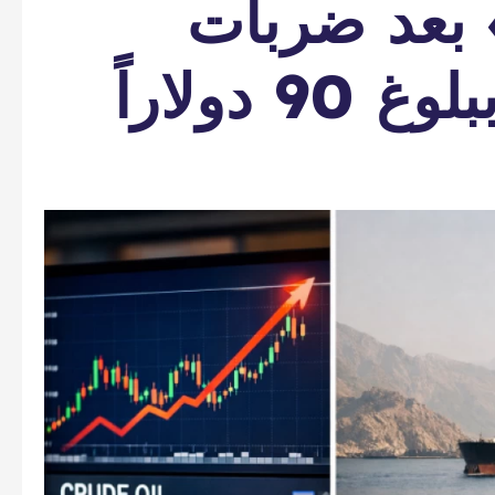
 بعد ضربات
 دولاراً