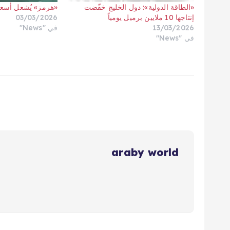
«الطاقة الدولية»: دول الخليج خفّضت
«هرمز» يُشعل أسعار 
إنتاجها 10 ملايين برميل يومياً
03/03/2026
13/03/2026
في "News"
في "News"
araby world