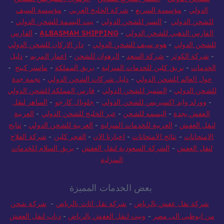
الدولي
-
مؤسسة السريع
-
شركة الخليج العربي
-
مؤسسة السيف
للشحن الدولي
-
النسر للشحن الدولي
-
بيت البسمة للشحن الدولي
-
الفارس الذهبي للشحن الدولي
-
ALBASMAH SHIPPING
-
الفارس
للشحن الدولي
-
هوم سيف للشحن الدولي
-
دار الاركان للشحن الدولي
-
شركة الكوثر
-
شركة السعد
-
الرهوان للشحن
-
اعمار المريم
-
دليل
الخدمات
-
بريق كلين للخدمات المنزلية
-
بريق المملكة
-
ماستر كينج
-
حول العالم للشحن الدولي
-
دليل شركات الشحن الدولي
-
نجمة جدة
للشحن الدولي
-
المتميز للشحن الدولي
-
فارس المملكة للشحن الدولي
-
وورلد وايد إكسبريس للشحن الدولي
-
جلوبال كارجو
-
الساهر لنقل
العفش بجدة
-
البسمه للشحن
-
عبر الخليج للشحن الدولي
-
العربية
لنقل العفش
-
العربية للخدمات المنزلية
-
العربية للشحن الدولي
-
نتايج
الامتحانات
-
نتائج الامتحانات
-
اخبارنا الان
-
الفجر كلين
-
شركة الفلاح
لنقل العفش
-
الشركة السعودية لنقل العفش
-
بريق السلام للخدمات
المنزلية
بعض الخدمات المميزة
شركة نقل عفش بالرياض
-
شركة نقل اثاث بالرياض
-
شركة شحن
من ابوظبي الى مصر
-
ونيت لنقل العفش بالرياض
-
دباب لنقل العفش