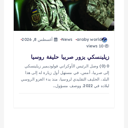
araby world
News
أغسطس 8, 2026
10 views
زيلينسكي يزور صربيا حليفة روسيا
0 (0) وصل الرئيس الأوكراني فولوديمير زيلينسكي
إلى صربيا، أمس، في مستهل أول زيارة له إلى هذا
البلد، الحليف التقليدي لروسيا، منذ بدء الغزو الروسي
لبلاده في 2022. ووصف مسؤول…