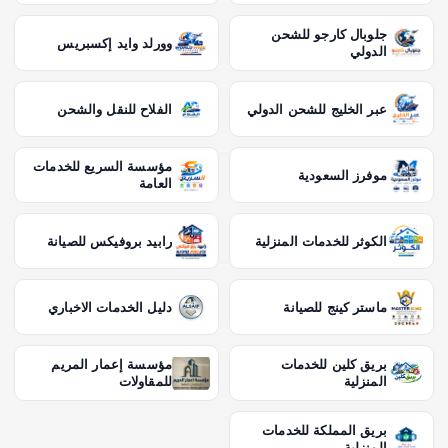
جلوبال كارجو للشحن
وورلد وايد إكسبريس
الدولي
عبر الخليج للشحن الدولي
الفلاح للنقل والشحن
مؤسسة السريع للخدمات
موفرز السعودية
العامة
الكوثر للخدمات المنزلية
رابيد بروفيكس للصيانة
ماستر كينج للصيانة
دليل الخدمات الاخباري
بريق كلين للخدمات
مؤسسة إعمار المريم
المنزلية
للمقاولات
بريق المملكة للخدمات
المنزلية