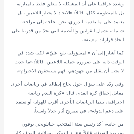
وشدد غرافينا على أن المشكلة لا تتعلق فقط بالمباراة،
بل بالمنظومة ككل، قائلاً: «الاتحاد لا يختار اللاعبين، بل
يعتمد على ما يقدمه الدوري. نحن بحاجة إلى مراجعة
شاملة، تشمل القوانين والأنظمة التي تحدّ من قدرتنا على
اتخاذ قرارات معينة».
كما أشار إلى أن «المسؤولية تقع عليّ»، لكنه شدد في
الوقت ذاته على ضرورة حماية اللاعبين، قائلاً: «ما حدث
لا يجب أن يقلل من جهودهم، فهم يستحقون الاحترام».
وفي ردّه على سؤال حول نجاح إيطاليا في رياضات أخرى
مقابل إخفاق كرة القدم، قال: «كرة القدم رياضة
احترافية، بينما الرياضات الأخرى أقرب للهواية أو تعتمد
على دعم الدولة»، في تصريح أثار جدلاً واسعاً.
من جانبه، أكد رئيس بعثة المنتخب جيانلويجي بوفون
ضرورة التهدئة، قائلاً: «علينا التفكير بعقلانية. الهدف كان