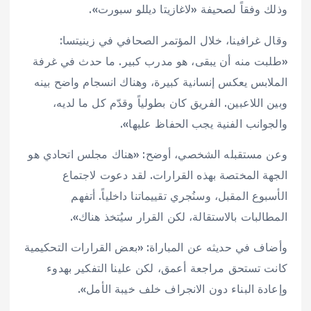
وذلك وفقاً لصحيفة «لاغازيتا ديللو سبورت».
وقال غرافينا، خلال المؤتمر الصحافي في زينيتسا:
«طلبت منه أن يبقى، هو مدرب كبير. ما حدث في غرفة
الملابس يعكس إنسانية كبيرة، وهناك انسجام واضح بينه
وبين اللاعبين. الفريق كان بطولياً وقدّم كل ما لديه،
والجوانب الفنية يجب الحفاظ عليها».
وعن مستقبله الشخصي، أوضح: «هناك مجلس اتحادي هو
الجهة المختصة بهذه القرارات. لقد دعوت لاجتماع
الأسبوع المقبل، وسنُجري تقييماتنا داخلياً. أتفهم
المطالبات بالاستقالة، لكن القرار سيُتخذ هناك».
وأضاف في حديثه عن المباراة: «بعض القرارات التحكيمية
كانت تستحق مراجعة أعمق، لكن علينا التفكير بهدوء
وإعادة البناء دون الانجراف خلف خيبة الأمل».