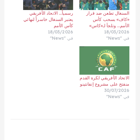
السنغال تطعن ضد قرار
رسمياً… الاتحاد الأفريقي
«كاف» بسحب كأس
يعتبر السنغال خاسراً لنهائي
الأمم… وتلجأ لـ«كاس»
كأس الأمم
18/03/2026
18/03/2026
في "News"
في "News"
الاتحاد الأفريقي لكرة القدم
منفتح على مشروع إنفانتينو
30/07/2026
في "News"