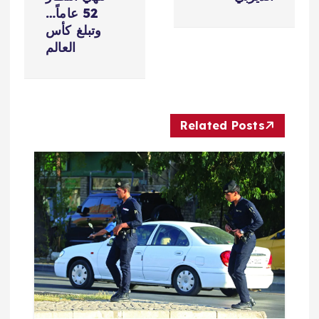
ح
52 عاماً…
وتبلغ كأس
ا
العالم
ل
م
Related Posts
ق
ا
ل
ا
ت