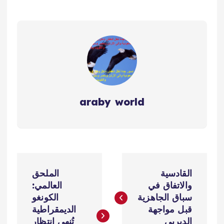
araby world
ت
القادسية
الملحق
ص
والاتفاق في
العالمي:
سباق الجاهزية
الكونغو
فّ
قبل مواجهة
الديمقراطية
الديربي
تُنهي انتظار