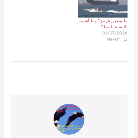
ما مضيق هرمز؟ وما أهميته
بالنسبة للنفط؟
01/03/2026
في "News"