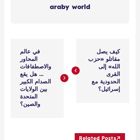
araby world
ت
كيف يصل
في عالم
ص
مقاتلو «حزب
المحاور
الله» إلى
والاصطفافات
فّ
القرى
… هل يقع
الحدودية مع
الصدام الكبير
ح
إسرائيل؟
بين الولايات
المتحدة
ا
والصين؟
ل
م
Related Posts