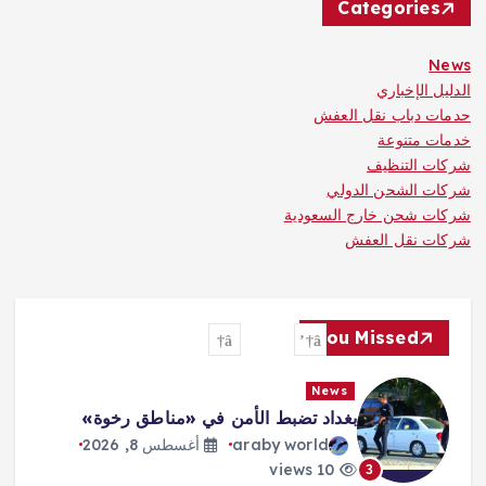
Categories
News
الدليل الإخباري
حدمات دباب نقل العفش
خدمات متنوعة
شركات التنظيف
شركات الشحن الدولي
شركات شحن خارج السعودية
شركات نقل العفش
You Missed
News
ترمب: الحرب ستنتهي و«هرمز» سيفتح
قريباً
araby world
أغسطس 8, 2026