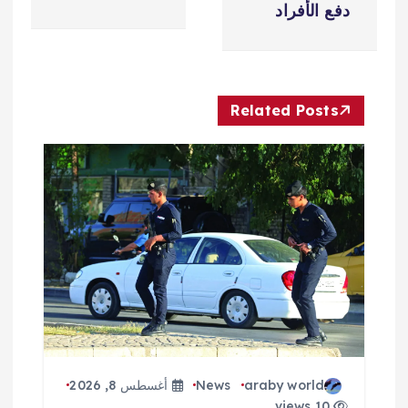
ح
دفع الأفراد
ا
ل
Related Posts
م
ق
ا
ل
ا
ت
araby world
News
أغسطس 8, 2026
10 views