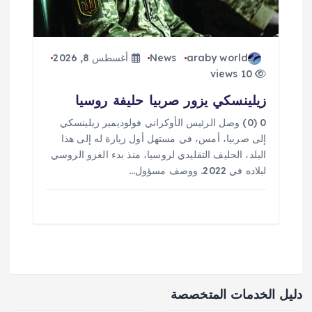
araby world
News
أغسطس 8, 2026
10 views
زيلينسكي يزور صربيا حليفة روسيا
0 (0) وصل الرئيس الأوكراني فولوديمير زيلينسكي
إلى صربيا، أمس، في مستهل أول زيارة له إلى هذا
البلد، الحليف التقليدي لروسيا، منذ بدء الغزو الروسي
لبلاده في 2022. ووصف مسؤول…
دليل الخدمات المتخصصة