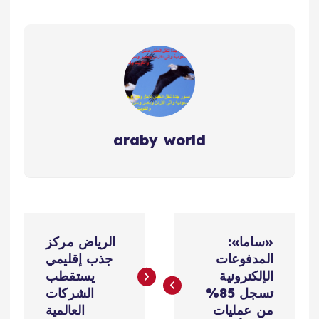
araby world
ت
«ساما»:
الرياض مركز
ص
المدفوعات
جذب إقليمي
الإلكترونية
يستقطب
فّ
تسجل 85%
الشركات
من عمليات
العالمية