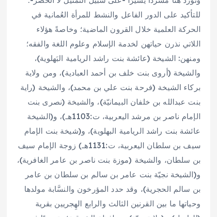
ونورد هنا مسردًا يسيرًا -على سبيل التمثيل لا الحصر-؛
للتأكيد على الدور الفاعل والنشط للمرأة العُمانية في
الحركة العلمية خلال القرون الماضية؛ وخاصةً هؤلاء
اللاتي نذرن حياتهن لخدمة الإسلام وعلوم اللغة والفقه؛
ومنهن: الشيخة (عائشة بنت راشد الريامية البَهلوية)،
والشيخة (أروى بنت خلف بن أحمد العبادية)، ومن ولاية
بركاء الشيخة (فرحة بنت علي بن محمد)، والشيخة (راية
بنت عبدالله بن خلفان البيمانيّة)، والشيخة (نصرى بنت
الإمام ناصر بن مرشد اليعربية، ت:1103هـ)، و(الشيخة
عائشة بنت راشد الريامية البهلوية)، و(شيخة بنت الإمام
سيف بن سلطان اليعربية، ت:1131هـ) زوجة الإمام سيف
بن سلطان، والشيخة (موزة بنت ناصر بن عامر الغافرية)،
و(الشيخة نجيّة بنت عامر بن سالم بن سلطان بن عامر
بن سالم الحجرية)، وقد حدد المؤرخون والنسَّابة مولدها
وحياتها ما بين القرنين الثالث والرابع الهِجريين بقرية