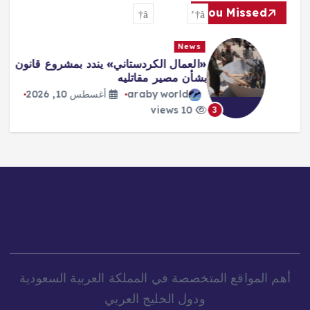
You Missed
News
«العمال الكردستاني» يندد بمشروع قانون
بشأن مصير مقاتليه
araby world
أغسطس 10, 2026
10 views
3
أهم المواقع المتخصصة في المملكة العربية السعودية
ودول الخليج العربي