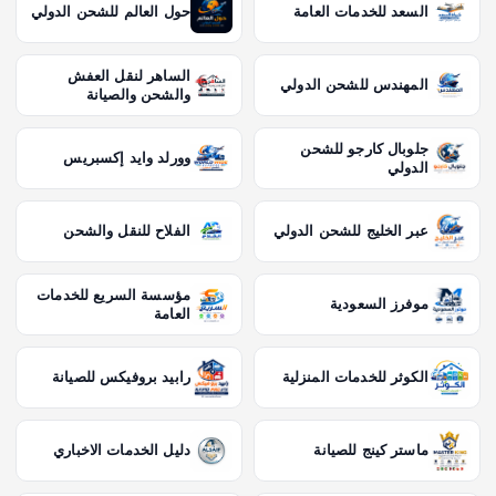
السعد للخدمات العامة
حول العالم للشحن الدولي
الساهر لنقل العفش
المهندس للشحن الدولي
والشحن والصيانة
جلوبال كارجو للشحن
وورلد وايد إكسبريس
الدولي
عبر الخليج للشحن الدولي
الفلاح للنقل والشحن
مؤسسة السريع للخدمات
موفرز السعودية
العامة
الكوثر للخدمات المنزلية
رابيد بروفيكس للصيانة
ماستر كينج للصيانة
دليل الخدمات الاخباري