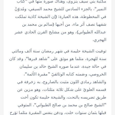
مكتبة بني سيف بنزوى، وهناك صورة منها في “كتاب
النمير”، بالجزء السادس للشيخ محمد السيفي، ومُدوّنٌ
في المخطوطة، هذه العبارة: (إن الشيخة كاذية تملكت
شفهيا نصف أثر ماء، من أخيها (سالم بن محمد بن
عبدالله الطيواني)، وهو من مشايخ القرن الحادي عشر
الهجري.
توفيت الشيخة حليمة في شهر رمضان سنة ألف ومائتي
سنة للهجرة، مثلما هو موثق على “شاهد قبرها”، وقد كان
في حالة جيدة، عندما صوره الشيخ خالد بن سليمان
الخروصي، وضمنه كتابه الوثائقيّ “مقبرة الأئمة”،
والشاهد رمادي اللون مثبت بالصاروج، به زخرفة في
قسمه العلويّ على شكل ثلاثة مثلثات، وهو مزين عن
طريق تضريسه بالنحت. والشيخة حليمة تكون أخت
“الشيخ صالح بن محمد بن صالح الطيواني”، المتوفي
قبلها بثمان سنوات خلت، ودفن بنفس المقبرة مثلما تؤرخ