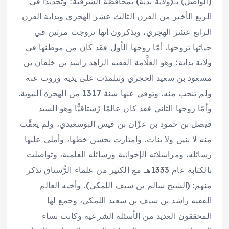
(الواصل) بـ(ولاية بديّة) بمحافظة الشرقية؛ وتحديدًا في
الربع الأخير من القرن الثالث عشر الهجري وبداية القرن
الرابع عشر الهجري، ويذكرون أنها تزوجت مرتين في
حياتها تزوجها، أمّا زوجها الأول فقد كان من موطنها في
ولاية بداية؛ وهو العلَّامة الفقيه الزاهد راشد بن خلفان بن
مسعود بن سعيد الحجري وتتلمذت على يديه وروت عنه
ولم تنجب منه، وتوفي عنها سنة 1317 من الهجرة النبوية.
وأمّا زوجها الثاني فقد كان عالمًا رُستاقيًّا وهو السيد
فيصل بن حمود بن عزّان بن قيس البوسعيدي، ولم يعقِّب
منه لا بنين ولا بنات، وامتازت بحسن خطها، وأملى عليها
رسائله، ومراسلاته الإخوانية ورسائله العلمية، وتواصلت
بالكتابة عام 1333هـ مع الكثير من علماء الرُّستاق نذكر
منهم: (الشيخ سالم بن سيف اللمكي)، وأخيه العالم
الفقيه راشد بن سيف بن سعيد اللمكي، وجمع لها
المحققون العديد من الأسئلة الشرعية وكانت نساء