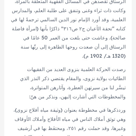
الرستاق تقصدهن في المسائل الفقهية المتعلقة بالمرأة،
وكانت ذات ثراء وغنى وتنفق على طلبة العلم، والمدارس
العلمية. وقد أورد الإمام نور الدين السالمي ترجمةً لها في
كتابه “تحفة الأعيان ج٢ ص٣١٦” ذاكرًا بأنها (امرأة فاضلة
صالحة). وعاشت حتى بلغت من العمر 50 عامًا في
الرستاق إلى أن صعدت روحها الطاهرة إلى ربِّها سنة
(1320 هـ/ 1902 م).
رصدت الحركة العلمية بنزوى العديد من الفقيهات
الطائيات بولاية نزوى، والمقام يقتضي ذكر النذر الذي
تيسَّر لنا من سيرتهن العطرة، وآثارهن المتواترة،
والمخطوطات التي أشارت إليهن، ونذكر من هنّ:
وردذكرها في مخطوطة بعنوان (وثيقة مياه أفلاج نزوى)،
وهي توثق أملاك الناس في مياه الأفلاج وأملاك الأوقاف
وغيرها، وقد حملت رقم ٢٥١، ومحتفَظ بها في أرشيف