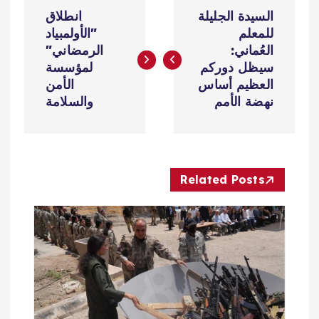
ت
السيدة الجليلة
انطلاق
ص
للمعلم
"الأولمبياد
العُماني:
الرمضاني"
فّ
سيظل دوركم
لمؤسسة
العظيم أساس
الأمن
ح
نهضة الأمم
والسلامة
ا
ل
Related Posts
م
ق
ا
ل