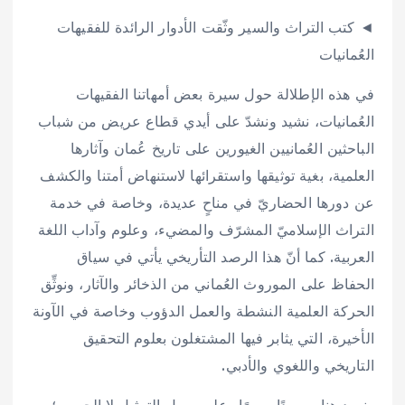
◄ كتب التراث والسير وثّقت الأدوار الرائدة للفقيهات
العُمانيات
في هذه الإطلالة حول سيرة بعض أمهاتنا الفقيهات
العُمانيات، نشيد ونشدّ على أيدي قطاع عريض من شباب
الباحثين العُمانيين الغيورين على تاريخ عُمان وآثارها
العلمية، بغية توثيقها واستقرائها لاستنهاض أمتنا والكشف
عن دورها الحضاريّ في مناحٍ عديدة، وخاصة في خدمة
التراث الإسلاميّ المشرّف والمضيء، وعلوم وآداب اللغة
العربية. كما أنّ هذا الرصد التأريخي يأتي في سياق
الحفاظ على الموروث العُماني من الذخائر والآثار، ونوثِّق
الحركة العلمية النشطة والعمل الدؤوب وخاصة في الآونة
الأخيرة، التي يثابر فيها المشتغلون بعلوم التحقيق
التاريخي واللغوي والأدبي.