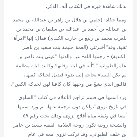
بذلك شاهدة قبره في الكتاب آنف الذكر.
ومما حكاه: (حلمي بن هلال بن زاهر بن عبدالله بن محمد
بن عبدالله بن أحمد بن عبدالله بن سليمان بن محمد بن
بلعرب محمد بن ربيع بن حارث الكندي) فقال: إنها”امرأة
تقية، وقد”أخبرتني (العمة حليمة بنت سعيد بن ناصر
الكندية) – رحمها الله- عن والدتها “عينى بنت ناصر بن
عامرالطيوانية” “أنه في ليلة وفاتها؛ وكانت ليلة مظلمة،
لم تكن النساء بحاجة إلى ضوء قنديل لحياكة كفنها،
فالنور الذي يشعّ من وجهها كان كافيا لهن لحياكة الكفن”.
ورد اسمها في قسم تراجم الأعلام في كتاب “السلوى
في تاريخ نزوى”،ولكن دون ترجمة عنها، ثم ورد اسمها
أيضا في وثيقة مياه أفلاج نزوى، وذلك تحت رقم ٥٩،
والشيخة زوينة تكون زوجة العلامة الفقيه سعيد بن عامر
بن خلف الطيواني، وقد تركت نزوى معه في عام