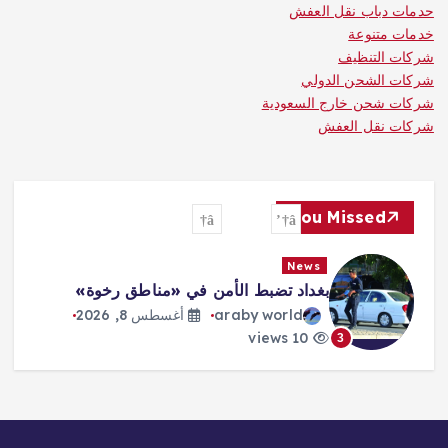
حدمات دباب نقل العفش
خدمات متنوعة
شركات التنظيف
شركات الشحن الدولي
شركات شحن خارج السعودية
شركات نقل العفش
You Missed
News
ترمب: الحرب ستنتهي و«هرمز» سيفتح
قريباً
araby world
أغسطس 8, 2026
10 views
4