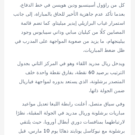
كل من راؤول أسينسيو ودين هويسن في خط الدفاع،
بعدما تأكد عدم جاهزية الأخير للحاق بالمباراة، إلى جانب
استمرار غياب البرازيلي إيدير ميليتاو. كما تضم قائمة
المصابين كلًا من كيليان مبابي وداني سيبايوس وجود
بيلينجهام، ما يزيد من صعوبة المواجهة على المدرب في
ظل ضغط المباريات.
ويدخل ريال مدريد اللقاء وهو في المركز الثاني بجدول
الترتيب برصيد 60 نقطة، بفارق نقطة واحدة خلف
المتصدر برشلونة، الذي يستعد بدوره لمواجهة فياريال
ضمن الجولة ذاتها.
وفي سياق متصل، أعلنت رابطة الليغا تعديل مواعيد
مباريات برشلونة وريال مدريد في الجولة المقبلة، نظرًا
لارتباطهما بمنافسات دوري أبطال أوروبا. حيث يلتقي
برشلونة مع نيوكاسل يونايتد ذهابًا يوم 10 مارس، قبل