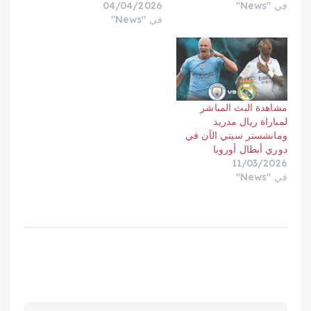
في "News"
04/04/2026
في "News"
مشاهدة البث المباشر
لمباراة ريال مدريد
ومانشستر سيتي الآن في
دوري أبطال أوروبا
11/03/2026
في "News"