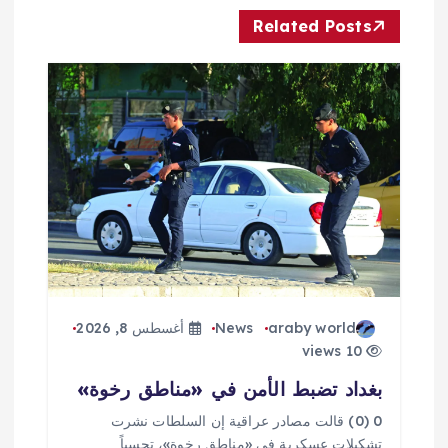
ا
Related Posts
ل
م
ق
ا
ل
ا
araby world
News
أغسطس 8, 2026
ت
10 views
بغداد تضبط الأمن في «مناطق رخوة»
0 (0) قالت مصادر عراقية إن السلطات نشرت
تشكيلات عسكرية في «مناطق رخوة»، تحسباً