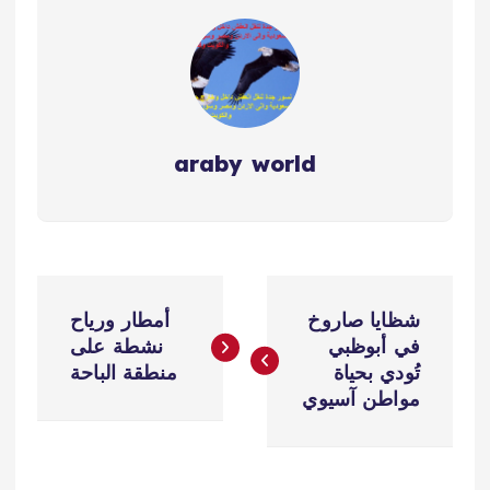
araby world
ت
شظايا صاروخ
أمطار ورياح
ص
في أبوظبي
نشطة على
تُودي بحياة
منطقة الباحة
فّ
مواطن آسيوي
ح