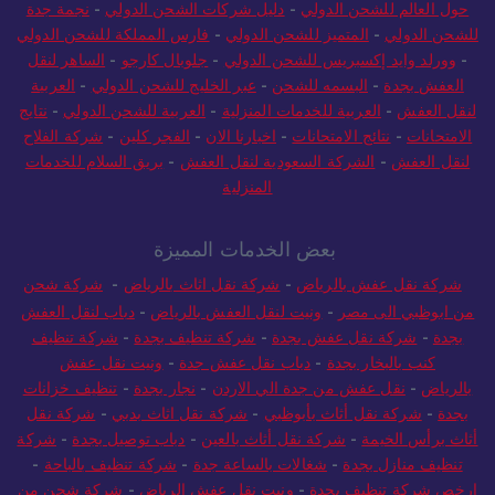
الخدمات
-
بريق كلين للخدمات المنزلية
-
بريق المملكة
-
ماستر كينج
-
حول العالم للشحن الدولي
-
دليل شركات الشحن الدولي
-
نجمة جدة
للشحن الدولي
-
المتميز للشحن الدولي
-
فارس المملكة للشحن الدولي
-
وورلد وايد إكسبريس للشحن الدولي
-
جلوبال كارجو
-
الساهر لنقل
العفش بجدة
-
البسمه للشحن
-
عبر الخليج للشحن الدولي
-
العربية
لنقل العفش
-
العربية للخدمات المنزلية
-
العربية للشحن الدولي
-
نتايج
الامتحانات
-
نتائج الامتحانات
-
اخبارنا الان
-
الفجر كلين
-
شركة الفلاح
لنقل العفش
-
الشركة السعودية لنقل العفش
-
بريق السلام للخدمات
المنزلية
بعض الخدمات المميزة
شركة نقل عفش بالرياض
-
شركة نقل اثاث بالرياض
-
شركة شحن
من ابوظبي الى مصر
-
ونيت لنقل العفش بالرياض
-
دباب لنقل العفش
بجدة
-
شركة نقل عفش بجدة
-
شركة تنظيف بجدة
-
شركة تنظيف
كنب بالبخار بجدة
-
دباب نقل عفش جدة
-
ونيت نقل عفش
بالرياض
-
نقل عفش من جدة الي الاردن
-
نجار بجدة
-
تنظيف خزانات
بجدة
-
شركة نقل أثاث بأبوظبي
-
شركة نقل اثاث بدبي
-
شركة نقل
أثاث برأس الخيمة
-
شركة نقل أثاث بالعين
-
دباب توصيل بجدة
-
شركة
تنظيف منازل بجدة
-
شغالات بالساعة جدة
-
شركة تنظيف بالباحة
-