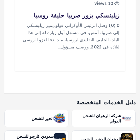
10 views
زيلينسكي يزور صربيا حليفة روسيا
0 (0) وصل الرئيس الأوكراني فولوديمير زيلينسكي
إلى صربيا، أمس، في مستهل أول زيارة له إلى هذا
البلد، الحليف التقليدي لروسيا، منذ بدء الغزو الروسي
لبلاده في 2022. ووصف مسؤول…
دليل الخدمات المتخصصة
شركة الرهوان للشحن
الخير للشحن
الدولي
سعودي كارجو للشحن
الرهوان الذهبي للشحن