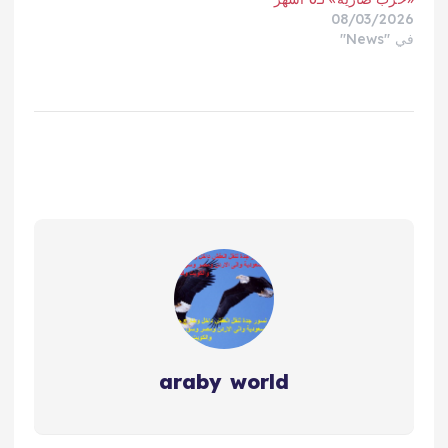
08/03/2026
في "News"
araby world