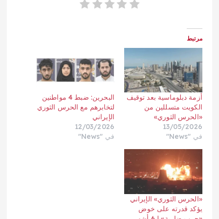
مرتبط
أزمة دبلوماسية بعد توقيف
البحرين: ضبط 4 مواطنين
الكويت متسللين من
لتخابرهم مع الحرس الثوري
«الحرس الثوري»
الإيراني
12/03/2026
13/05/2026
في "News"
في "News"
«الحرس الثوري» الإيراني
يؤكد قدرته على خوض
«حرب ضارية» لـ6 أشهر