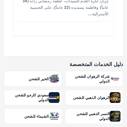
إيران لكرة القدم للسيدات، عطفه رمضاني زاده (34
عاماً) وفاطمة پسنديده (22 عاماً)، على الجنسية
الأسترالية،…
دليل الخدمات المتخصصة
شركة الرهوان للشحن
الخير للشحن
الدولي
سعودي كارجو للشحن
الرهوان الذهبي للشحن
الدولي
النسر الذهبي للشحن
الشيماء للشحن
الدولي