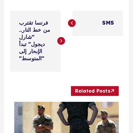
ت
SMS
فرنسا تقترب
ص
من خط النار..
"شارل
فّ
ديجول" تبدأ
الإبحار إلى
ح
"المتوسط"
ا
ل
Related Posts
م
ق