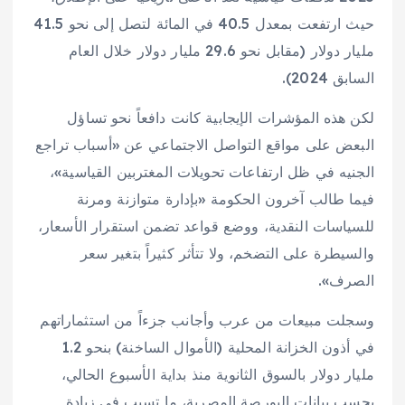
حيث ارتفعت بمعدل 40.5 في المائة لتصل إلى نحو 41.5
مليار دولار (مقابل نحو 29.6 مليار دولار خلال العام
السابق 2024).
لكن هذه المؤشرات الإيجابية كانت دافعاً نحو تساؤل
البعض على مواقع التواصل الاجتماعي عن «أسباب تراجع
الجنيه في ظل ارتفاعات تحويلات المغتربين القياسية»،
فيما طالب آخرون الحكومة «بإدارة متوازنة ومرنة
للسياسات النقدية، ووضع قواعد تضمن استقرار الأسعار،
والسيطرة على التضخم، ولا تتأثر كثيراً بتغير سعر
الصرف».
وسجلت مبيعات من عرب وأجانب جزءاً من استثماراتهم
في أذون الخزانة المحلية (الأموال الساخنة) بنحو 1.2
مليار دولار بالسوق الثانوية منذ بداية الأسبوع الحالي،
بحسب بيانات البورصة المصرية، ما تسبب في زيادة