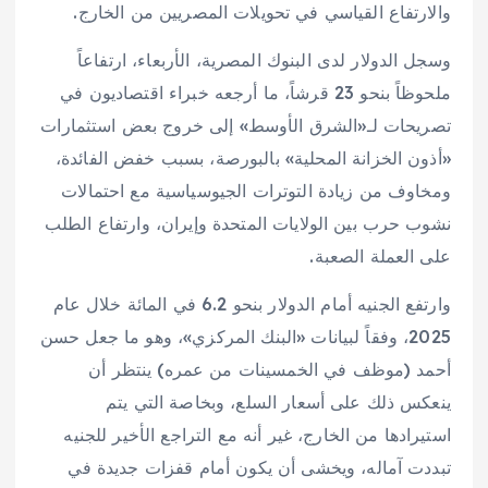
والارتفاع القياسي في تحويلات المصريين من الخارج.
وسجل الدولار لدى البنوك المصرية، الأربعاء، ارتفاعاً
ملحوظاً بنحو 23 قرشاً، ما أرجعه خبراء اقتصاديون في
تصريحات لـ«الشرق الأوسط» إلى خروج بعض استثمارات
«أذون الخزانة المحلية» بالبورصة، بسبب خفض الفائدة،
ومخاوف من زيادة التوترات الجيوسياسية مع احتمالات
نشوب حرب بين الولايات المتحدة وإيران، وارتفاع الطلب
على العملة الصعبة.
وارتفع الجنيه أمام الدولار بنحو 6.2 في المائة خلال عام
2025، وفقاً لبيانات «البنك المركزي»، وهو ما جعل حسن
أحمد (موظف في الخمسينات من عمره) ينتظر أن
ينعكس ذلك على أسعار السلع، وبخاصة التي يتم
استيرادها من الخارج، غير أنه مع التراجع الأخير للجنيه
تبددت آماله، ويخشى أن يكون أمام قفزات جديدة في