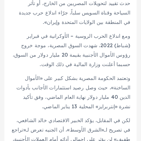
حدث تقييد لتحويلات المصريين من الخارج، أو تأثر
السياحة وقناة السويس سلباً، جرّاء اندلاع حرب جديدة
في المنطقة بين الولايات المتحدة وإيران».
ومع اندلاع الحرب الروسية – الأوكرانية في فبراير
(شباط) 2022، شهدت السوق المصرية، موجة خروج
رؤوس الأموال الأجنبية بقيمة 20 مليار دولار من السوق،
حسبما أعلنت وزارة المالية في ذلك الوقت.
وتعتمد الحكومة المصرية بشكل كبير على «الأموال
الساخنة»، حيث وصل رصيد استثمارات الأجانب بأدوات
الدين 40 مليار دولار نهاية العام الماضي، وفق تأكيد
نشرة «إنتربرايز» المحلية 13 يناير الماضي.
لكن في المقابل، يؤكد الخبير الاقتصادي خالد الشافعي،
في تصريح لـ«الشرق الأوسط»، أن الجنيه تعرض لـ«تراجع
طفيف» لن يؤثر على إجمالي أدائه أمام العملات الأجنبية،