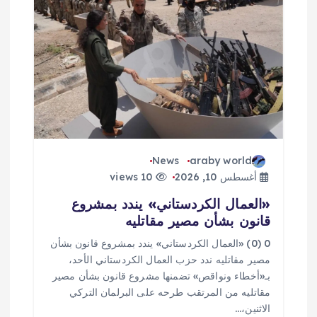
ق
ا
ل
ا
ت
News
araby world
أغسطس 10, 2026
10 views
«العمال الكردستاني» يندد بمشروع
قانون بشأن مصير مقاتليه
0 (0) «العمال الكردستاني» يندد بمشروع قانون بشأن
مصير مقاتليه ندد حزب العمال الكردستاني الأحد،
بـ«أخطاء ونواقص» تضمنها مشروع قانون بشأن مصير
مقاتليه من المرتقب طرحه على البرلمان التركي
الاثنين،…