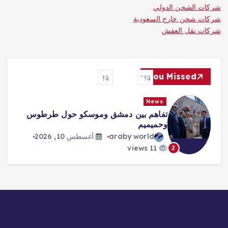
شركات الشحن الدولي
شركات شحن خارج السعودية
شركات نقل العفش
You Missed
News
«العمال الكردستاني» يندد بمشروع قانون
بشأن مصير مقاتليه
araby world
أغسطس 10, 2026
10 views
3