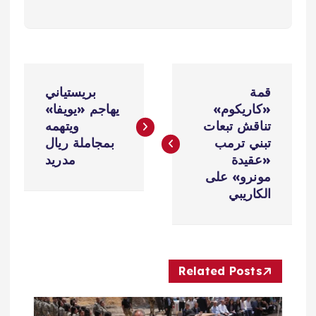
ت
قمة
بريستياني
ص
«كاريكوم»
يهاجم «يويفا»
تناقش تبعات
ويتهمه
فّ
تبني ترمب
بمجاملة ريال
«عقيدة
مدريد
ح
مونرو» على
الكاريبي
ا
ل
Related Posts
م