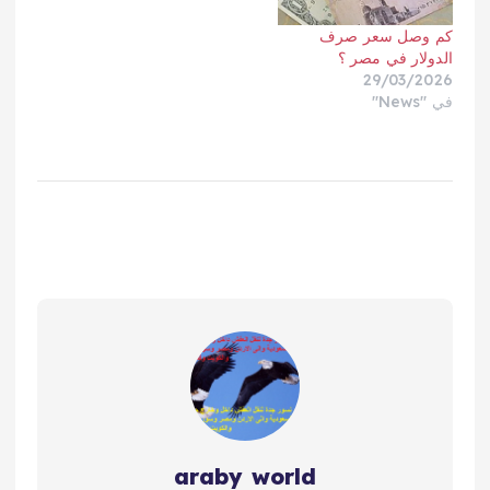
كم وصل سعر صرف
الدولار في مصر ؟
29/03/2026
في "News"
araby world