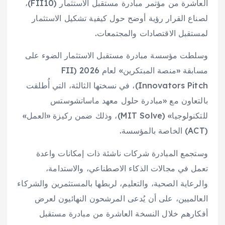
العاشرة من مؤتمر مبادرة مستقبل الاستثمار (FII10)،
لصناع القرار رؤية أوضح حول كيفية تشكيل الاستثمار
لمستقبل الاقتصادات والمجتمعات.
وسلطت مؤسسة مبادرة مستقبل الاستثمار الضوء على
مسابقة «منصة المبتكرين» لعام 2026 (FII
Innovators Pitch)، في نسختها الثالثة، التي أُطلقت
بالتعاون مع «مبادرة حلول معهد ماساتشوستس
للتكنولوجيا» (MIT Solve)، وذلك ضمن ركيزة «العمل»
(ACT) الخاصة بالمؤسسة.
وستجمع المبادرة شركات ناشئة ذات إمكانات واعدة
تعمل في مجالات الذكاء الاصطناعي، والاستدامة،
والرعاية الصحية، والتعليم، لربطها بالمستثمرين والشركاء
العالميين، على أن يُدعى المرشحون النهائيون لعرض
أفكارهم خلال النسخة العاشرة من مبادرة مستقبل