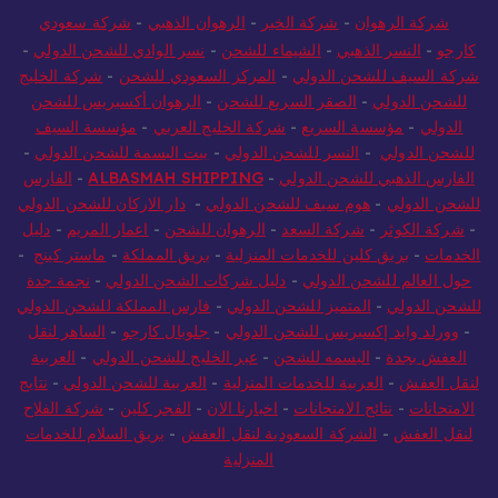
شركة الرهوان
-
شركة الخير
-
الرهوان الذهبي
-
شركة سعودي
كارجو
-
النسر الذهبي
-
الشيماء للشحن
-
نسر الوادي للشحن الدولي
-
شركة السيف للشحن الدولي
-
المركز السعودي للشحن
-
شركة الخليج
للشحن الدولي
-
الصقر السريع للشحن
-
الرهوان أكسبريس للشحن
الدولي
-
مؤسسة السريع
-
شركة الخليج العربي
-
مؤسسة السيف
للشحن الدولي
-
النسر للشحن الدولي
-
بيت البسمة للشحن الدولي
-
الفارس الذهبي للشحن الدولي
-
ALBASMAH SHIPPING
-
الفارس
للشحن الدولي
-
هوم سيف للشحن الدولي
-
دار الاركان للشحن الدولي
-
شركة الكوثر
-
شركة السعد
-
الرهوان للشحن
-
اعمار المريم
-
دليل
الخدمات
-
بريق كلين للخدمات المنزلية
-
بريق المملكة
-
ماستر كينج
-
حول العالم للشحن الدولي
-
دليل شركات الشحن الدولي
-
نجمة جدة
للشحن الدولي
-
المتميز للشحن الدولي
-
فارس المملكة للشحن الدولي
-
وورلد وايد إكسبريس للشحن الدولي
-
جلوبال كارجو
-
الساهر لنقل
العفش بجدة
-
البسمه للشحن
-
عبر الخليج للشحن الدولي
-
العربية
لنقل العفش
-
العربية للخدمات المنزلية
-
العربية للشحن الدولي
-
نتايج
الامتحانات
-
نتائج الامتحانات
-
اخبارنا الان
-
الفجر كلين
-
شركة الفلاح
لنقل العفش
-
الشركة السعودية لنقل العفش
-
بريق السلام للخدمات
المنزلية