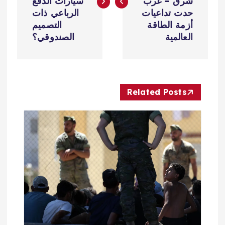
فّ
شرق – غرب
سيارات الدفع
حدت تداعيات
الرباعي ذات
ح
أزمة الطاقة
التصميم
العالمية
الصندوقي؟
ا
ل
Related Posts
م
ق
ا
ل
ا