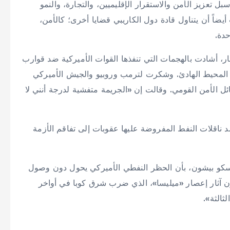
ل تعزيز الأمن والاستقرار الإقليميين، والتجارة، والنمو
يضاً أن يتناول قادة دول الكاريبي قضايا أخرى؛ كالأمن،
حدة.
سار، أشادت بالهجمات التي تنفذها القوات الأميركية ضد قوارب
المحيط الهادئ. وشكرت لترمب وروبيو والجيش الأميركي
 الأمن القومي. وقالت إن «الجريمة متفشية لدرجة أنني لا
د ناقلات النفط المفروضة عليها عقوبات إلى تفاقم الأزمة
سكو بيشون، بأن الحظر النفطي الأميركي يحول دون وصول
نون آثار إعصار «ميليسا»، الذي ضرب شرق كوبا في أواخر
ثالثة».