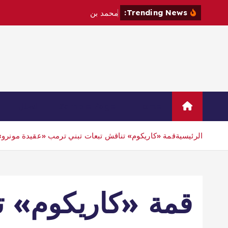
Trending News:
م
ح
م
د
ب
ن
س
ل
م
ا
ن
و
م
ا
Home
Sample Page
اتصال
الرئيسية
قمة «كاريكوم» تناقش تبعات تبني ترمب «عقيدة مونرو»
قمة «كاريكوم» ت