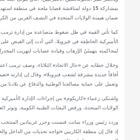
بمشاركة 15 دولة لمناقشة قضايا ملحة في منطقة
ضمان هيمنة الولايات المتحدة في النصف الغربي من الكرة
كما تأتي القمة في ظل ضغوط متصاعدة من إدارة ترمب عل
الأميركية الخاطفة في فنزويلا، التي أدت إلى القبض على 
لمحاكمته بتهمتَيْ الإرهاب وقيادة عصابات لتهريب المخدرات
وخلال خطابه عن «حال الاتحاد» الثلاثاء، وصف ترمب اعتقال
آفاقاً جديدة مشرقة لشعب فنزويلا». وقال إن إدارته «تعي
وتعمل على حماية مصالحنا الوطنية والدفاع عن بلادنا من 
واشتكى زعماء «كاريكوم» من إجراءات الإدارة الأميركية 
الولايات المتحدة، ورفض البعثات الطبية الكوبية، وتوتر الع
وردد رئيس وزراء سانت فنسنت وجزر غرينادين المنتخب حدي
إذ قال إن منطقة الكاريبي «تواجه تحديات من الداخل والخا