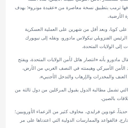
 استهدفها ترمب بتطبيق نسخة معاصرة من «عقيدة مونرو»؛ بهدف
 الأرضية.
ى كوبا، وبعد أقل من شهرين على العملية العسكرية
الرئيس الفنزويلي نيكولاس مادورو، ونقله إلى نيويورك
 إلى الولايات المتحدة.
 مادورو بأنه «انتصار هائل لأمن الولايات المتحدة، ويفتح
د الأمن الأميركي وهيمنته في النصف الغربي من الأرض،
العنف والمخدرات والإرهاب والتدخل الأجنبي».
التي تشمل مطالبة الدول بقبول المرحّلين من دول ثالثة من
لاقات بالصين.
ثاً، غودوين فرايدي، مخاوف كثير من الزعماء الأوروبيين؛
رج. فالقواعد والممارسات الدولية التي اعتدناها على مر