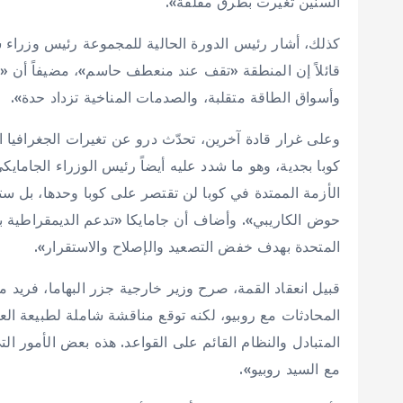
السنين تغيرت بطرق مقلقة».
كذلك، أشار رئيس الدورة الحالية للمجموعة رئيس وزراء 
قائلاً إن المنطقة «تقف عند منعطف حاسم»، مضيفاً أن «ال
وأسواق الطاقة متقلبة، والصدمات المناخية تزداد حدة».
وعلى غرار قادة آخرين، تحدّث درو عن تغيرات الجغرافيا 
كوبا بجدية، وهو ما شدد عليه أيضاً رئيس الوزراء الجاماي
الأزمة الممتدة في كوبا لن تقتصر على كوبا وحدها، بل ست
حوض الكاريبي». وأضاف أن جامايكا «تدعم الديمقراطية بقوة»، 
المتحدة بهدف خفض التصعيد والإصلاح والاستقرار».
قبيل انعقاد القمة، صرح وزير خارجية جزر البهاما، فريد 
المحادثات مع روبيو، لكنه توقع مناقشة شاملة لطبيعة العلا
المتبادل والنظام القائم على القواعد. هذه بعض الأمور ال
مع السيد روبيو».