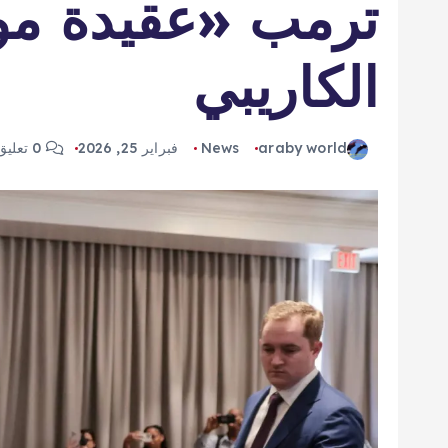
ترمب «عقيدة مو
الكاريبي
araby world
News
فبراير 25, 2026
0 تعليق