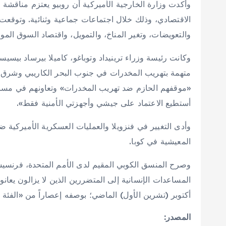
وأكدت وزارة الخارجية الأميركية أن روبيو يعتزم مناقشة سب
الاقتصادي، وذلك خلال اجتماعات جماعية وثنائية. وتوقعت أ
والتعويضات، وتغير المناخ، والتمويل، واقتصاد السوق المو
وكانت رئيسة وزراء ترينيداد وتوباغو، كاميلا بيرساد بيسي
متهمة بتهريب المخدرات في جنوب البحر الكاريبي وشرق 
«موقفهم الحازم ضد تهريب المخدرات» وتعاونهم في مسائل
أستطيع الاعتماد على جيشي وأجهزتي الأمنية فقط».
وأدى التغيير في فنزويلا والعمليات العسكرية الأميركية ض
المعيشية في كوبا.
وصرح المنسق الكوبي المقيم لدى الأمم المتحدة، فرنسي
المساعدات الإنسانية إلى المتضررين الذين لا يزالون يعا
أكتوبر (تشرين الأول) الماضي؛ بوصفه إعصاراً من «الفئة ال
المصدر: