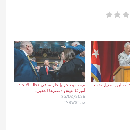
 أنه لن يستقيل تحت
ترمب يتفاخر بإنجازاته في «حالة الاتحاد»:
أميركا تعيش «عصرها الذهبي»
25/02/2026
في "News"