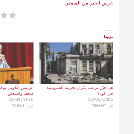
عرض الخبر من المصدر
مرتبط
هل قرّر ترمب تكرار تجربته الفنزويلية
الرئيس الكوبي يؤكد
في كوبا؟
ضغط واشنطن
10/04/2026
23/05/2026
في "News"
في "News"