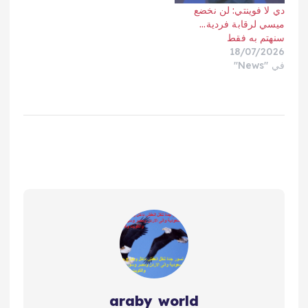
دي لا فوينتي: لن نخضع
ميسي لرقابة فردية…
سنهتم به فقط
18/07/2026
في "News"
araby world