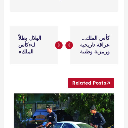
ت
كأس الملك…
الهلال بطلاً
ص
عراقة تاريخية
لـ«كأس
ورمزية وطنية
الملك»
فّ
ح
Related Posts
ا
ل
م