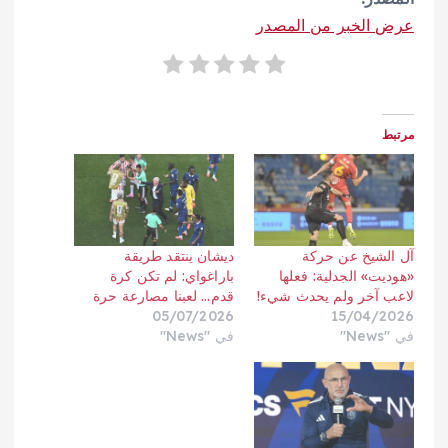
عرض الخبر من المصدر
مرتبط
آل الشيخ عن حركة
ديشان ينتقد طريقة
«هوديت» الجدلية: فعلها
باراغواي: لم تكن كرة
لاعب آخر ولم يحدث شيء!
قدم… لعبنا مصارعة حرة
05/07/2026
15/04/2026
في "News"
في "News"