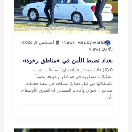
ق
ا
ل
ا
araby world
News
أغسطس 8, 2026
10 views
ت
بغداد تضبط الأمن في «مناطق رخوة»
0 (0) قالت مصادر عراقية إن السلطات نشرت
تشكيلات عسكرية في «مناطق رخوة»، تحسباً
لاستغلالها من قبل فصائل مسلحة في تنفيذ هجمات
ضد دول الجوار. وأفادت المصادر، لـ«الشرق الأوسط»،
بأن…