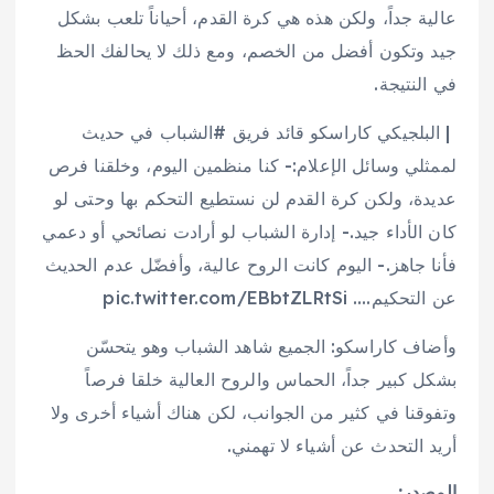
عالية جداً، ولكن هذه هي كرة القدم، أحياناً تلعب بشكل
جيد وتكون أفضل من الخصم، ومع ذلك لا يحالفك الحظ
في النتيجة.
️ | البلجيكي كاراسكو قائد فريق #الشباب في حديث
لممثلي وسائل الإعلام:- كنا منظمين اليوم، وخلقنا فرص
عديدة، ولكن كرة القدم لن نستطيع التحكم بها وحتى لو
كان الأداء جيد.- إدارة الشباب لو أرادت نصائحي أو دعمي
فأنا جاهز.- اليوم كانت الروح عالية، وأفضّل عدم الحديث
عن التحكيم…. pic.twitter.com/EBbtZLRtSi
وأضاف كاراسكو: الجميع شاهد الشباب وهو يتحسّن
بشكل كبير جداً، الحماس والروح العالية خلقا فرصاً
وتفوقنا في كثير من الجوانب، لكن هناك أشياء أخرى ولا
أريد التحدث عن أشياء لا تهمني.
المصدر: