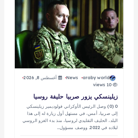
araby world
News
أغسطس 8, 2026
10 views
زيلينسكي يزور صربيا حليفة روسيا
0 (0) وصل الرئيس الأوكراني فولوديمير زيلينسكي
إلى صربيا، أمس، في مستهل أول زيارة له إلى هذا
البلد، الحليف التقليدي لروسيا، منذ بدء الغزو الروسي
لبلاده في 2022. ووصف مسؤول…