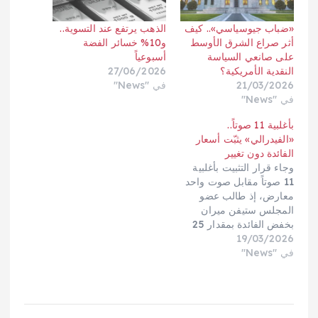
«ضباب جيوسياسي».. كيف
الذهب يرتفع عند التسوية..
أثر صراع الشرق الأوسط
و10% خسائر الفضة
على صانعي السياسة
أسبوعياً
النقدية الأمريكية؟
27/06/2026
21/03/2026
في "News"
في "News"
بأغلبية 11 صوتاً..
«الفيدرالي» يثبّت أسعار
الفائدة دون تغيير
وجاء قرار التثبيت بأغلبية
11 صوتاً مقابل صوت واحد
معارض، إذ طالب عضو
المجلس ستيفن ميران
بخفض الفائدة بمقدار 25
19/03/2026
نقطة أساس.وأكد البنك
في "News"
المركزي الأمريكي، في
بيانه، أن حالة عدم اليقين
بشأن الآفاق الاقتصادية لا
تزال «مرتفعة»، مشدداً
على أنه يراقب باهتمام