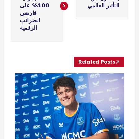
فّ
التأثير العالمي
100% على
فارضي
ح
الضرائب
الرقمية
ا
ل
Related Posts
م
ق
ا
ل
ا