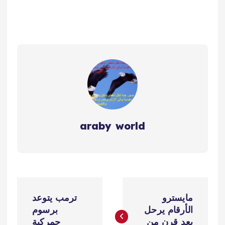
المخاطر التي قد تواجه
استقرار الأسعار والحد
الأقصى…
araby world
ت
مايسترو
ترمب يتوعد
ص
الأرقام يرحل
برسوم
بعد قرن من
جمركية