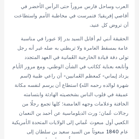
العرب وساحل فارس مروراً حتى الرأس الأخضر في
أقاصي إفريقيا؛ فتمرست في مخاطبة الأمم واستطاعت
أن تروض كل عنيد.
الحقيقة أنني لم أقابل السيد بدر إلا عبورا في مناسبة
عامة بمسقط العامرة ولا تربطني به صله غير أنه رجل
تولى دفة قيادة الخارجية العُمانية في العهد المتجدد
وأتابعه بعناية ككاتب في الشأن الوطني، ومع مرور الأيام
يزداد إيماني- كمعظم العُمانيين- أن راعي ظبية (اسم
شهرة لوالده رحمه الله) استطاع أن يرسم لنفسه مكانة
عميقة في قلوب الناس بشخصيته الهادئة وابتسامته
الخافتة وعلامات وجهه الغامضة؛ كلها تجمع رجلًا من
رجالات عُمان؛ ورث الدبلوماسية عن أحمد بن النعمان
الكعبي أول مبعوث عُماني إلى الولايات المتحدة الأمريكية
عام 1840 مبعوثاً من السيد سعيد بن سلطان إلى