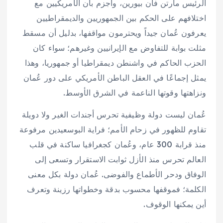
الرئيس مارتن فان بيورين، وأُجزم بأن الأمريكيين مع
اختلافهم على الحكم بين الجمهوريين والديمقراطيين
يعرفون عُمان جيداً ويحترمون مواقفها، بدليل أن مسقط
مثلت بوابة للتفاوض مع الإيرانيين وغيرهم؛ سواء كان
الحزب الحاكم في واشنطن ديمقراطيا أو جمهوريا، وهذا
يمثل إجماعًا في العقل الباطن الأمريكي على دور عُمان
ونزاهتها وقوتها الناعمة في الشرق الأوسط.
عُمان ليست دولة وظيفية تحرس أجندات الغير ولا دويلة
تقاوم للظهور في زحام الأمم؛ فراية البوسعيدين مرفوعة
منذ قرابة 300 عام، وعُمان كجغرافيا ساكنة في قلب
العالم تحرس منذ الأزل ثوابت الاستقرار وتسعى إلى
الوفاق ودحر الأطماع والفوضى. عُمان دولة بكل معنى
الكلمة؛ فموقفها محسوب بدقة وخطواتها رزينة وتعرف
أين يمكنها الوقوف.