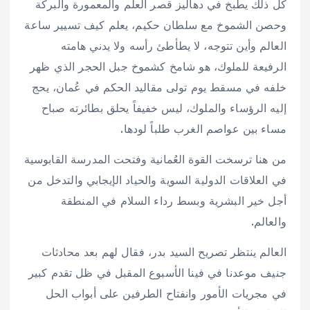
كل ذلك يطبخ في دهاليز قصر العلم والمعمورة والبركة
وحصن الشموخ مع سلطان حكيم، يعلم كيف تسيير ساعة
العالم وأين تتوجه، لا يطأطئ رأسه ولا يدني هامته
الرفيعة للملوك، هو شامخ كشموخ جبل الحجر الذي ظهر
خلفه في مسقط يوم تولى مقاليد الحكم في عُمان، يحج
إليه الرؤساء والملوك، ليس خفيفاً يحلق بطائرته صباح
مساء بين عواصم الغرب طلباً لودها.
من هنا ترسخت القوة العُمانية وفتحت المدرسة القابوسية
في العلاقات الدولية السوية والحياد الإيجابي والتدخل من
أجل خير البشرية وبسط رداء السلام في المنطقة
والعالم.
العالم ينتظر تصريح السيد بدر، فقال لهم بعد محادثات
جنيف موعدنا في فينا الأسبوع المقبل في ظل تقدم كبير
في مجريات الأمور وانفتاح الطرفين على أبواب الحل