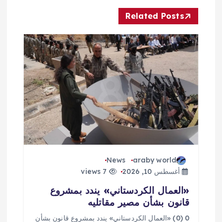
م
Related Posts
ق
ا
ل
ا
ت
News
araby world
أغسطس 10, 2026
7 views
«العمال الكردستاني» يندد بمشروع
قانون بشأن مصير مقاتليه
0 (0) «العمال الكردستاني» يندد بمشروع قانون بشأن