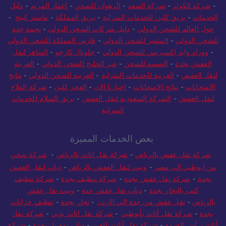
-
شركة الكوثر
-
شركة السعد
-
الرهوان للشحن
-
اعمار المريم
-
دليل
الخدمات
-
بريق كلين للخدمات المنزلية
-
بريق المملكة
-
ماستر كينج
-
حول العالم للشحن الدولي
-
دليل شركات الشحن الدولي
-
نجمة جدة
للشحن الدولي
-
المتميز للشحن الدولي
-
فارس المملكة للشحن الدولي
-
وورلد وايد إكسبريس للشحن الدولي
-
جلوبال كارجو
-
الساهر لنقل
العفش بجدة
-
البسمه للشحن
-
عبر الخليج للشحن الدولي
-
العربية
لنقل العفش
-
العربية للخدمات المنزلية
-
العربية للشحن الدولي
-
نتايج
الامتحانات
-
نتائج الامتحانات
-
اخبارنا الان
-
الفجر كلين
-
شركة الفلاح
لنقل العفش
-
الشركة السعودية لنقل العفش
-
بريق السلام للخدمات
المنزلية
بعض الخدمات المميزة
شركة نقل عفش بالرياض
-
شركة نقل اثاث بالرياض
-
شركة شحن
من ابوظبي الى مصر
-
ونيت لنقل العفش بالرياض
-
دباب لنقل العفش
بجدة
-
شركة نقل عفش بجدة
-
شركة تنظيف بجدة
-
شركة تنظيف
كنب بالبخار بجدة
-
دباب نقل عفش جدة
-
ونيت نقل عفش
بالرياض
-
نقل عفش من جدة الي الاردن
-
نجار بجدة
-
تنظيف خزانات
بجدة
-
شركة نقل أثاث بأبوظبي
-
شركة نقل اثاث بدبي
-
شركة نقل
أثاث برأس الخيمة
-
شركة نقل أثاث بالعين
-
دباب توصيل بجدة
-
شركة