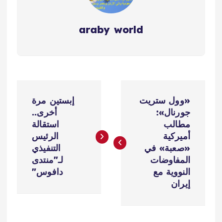
araby world
ت
«وول ستريت
إبستين مرة
ص
جورنال»:
أخرى..
مطالب
استقالة
فّ
أميركية
الرئيس
«صعبة» في
التنفيذي
ح
المفاوضات
لـ"منتدى
النووية مع
دافوس"
ا
إيران
ل