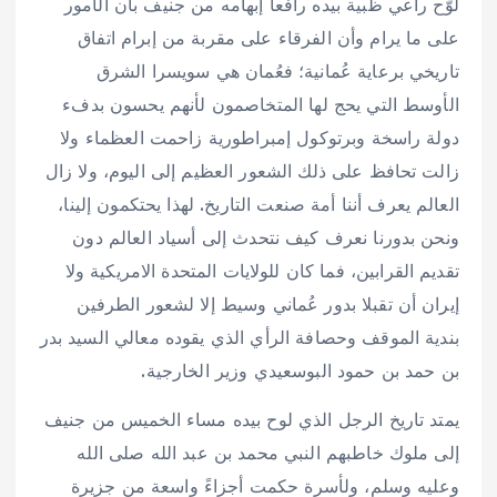
لوّح راعي ظبية بيده رافعا إبهامه من جنيف بأن الأمور
على ما يرام وأن الفرقاء على مقربة من إبرام اتفاق
تاريخي برعاية عُمانية؛ فعُمان هي سويسرا الشرق
الأوسط التي يحج لها المتخاصمون لأنهم يحسون بدفء
دولة راسخة وبرتوكول إمبراطورية زاحمت العظماء ولا
زالت تحافظ على ذلك الشعور العظيم إلى اليوم، ولا زال
العالم يعرف أننا أمة صنعت التاريخ. لهذا يحتكمون إلينا،
ونحن بدورنا نعرف كيف نتحدث إلى أسياد العالم دون
تقديم القرابين، فما كان للولايات المتحدة الامريكية ولا
إيران أن تقبلا بدور عُماني وسيط إلا لشعور الطرفين
بندية الموقف وحصافة الرأي الذي يقوده معالي السيد بدر
بن حمد بن حمود البوسعيدي وزير الخارجية.
يمتد تاريخ الرجل الذي لوح بيده مساء الخميس من جنيف
إلى ملوك خاطبهم النبي محمد بن عبد الله صلى الله
وعليه وسلم، ولأسرة حكمت أجزاءً واسعة من جزيرة