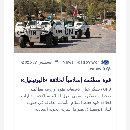
ق
ا
ل
ا
ت
araby world
News
أغسطس 9, 2026
0 views
قوة مطعّمة إسلامياً لخلافة «اليونيفيل»
0 (0) تصدّر خيار الاستعانة بقوة أوروبية مطعّمة
بوحدات عسكرية تنتمي لدول إسلامية، لائحة الخيارات
لخلافة قوة حفظ السلام الأممية العاملة في جنوب
لبنان (يونيفيل)، وهو ما أثمرته الجولة السابعة…