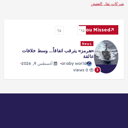
شركات نقل العفش
You Missed
News
«هرمز» يترقب اتفاقاً… وسط خلافات
عالقة
araby world
أغسطس 9, 2026
0 views
3