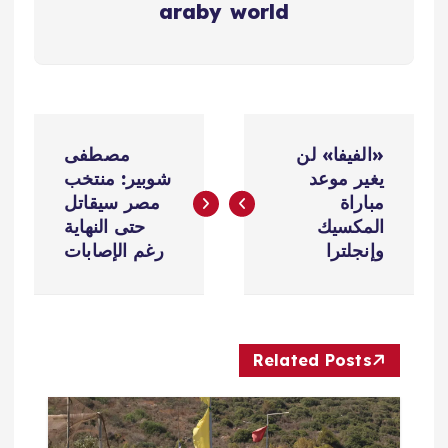
araby world
ت
«الفيفا» لن
مصطفى
ص
يغير موعد
شوبير: منتخب
مباراة
مصر سيقاتل
فّ
المكسيك
حتى النهاية
وإنجلترا
رغم الإصابات
ح
ا
Related Posts
ل
م