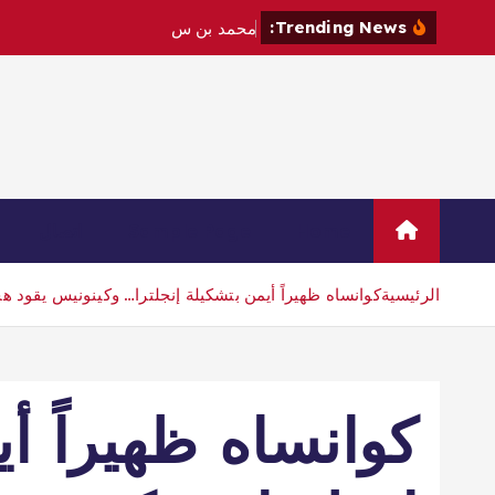
Trending News:
م
ح
م
د
ب
ن
س
ل
م
ا
ن
و
م
ا
ك
ر
Home
Sample Page
اتصال
الرئيسية
كوانساه ظهيراً أيمن بتشكيلة إنجلترا… وكينونيس يقود 
كوانساه ظهيراً أ