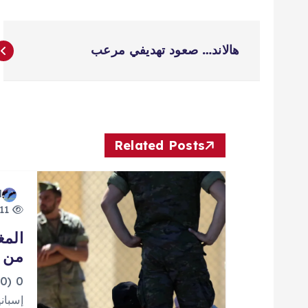
ت
هالاند… صعود تهديفي مرعب
ص
فّ
ح
Related Posts
ا
d
11 views
ل
المغ
من إ
م
0
إسباني