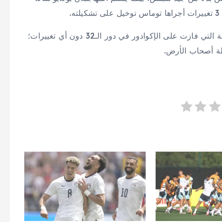
.
أمّا مدرب المكسيك خافيير أغيري، فقد أبقى على التشكيلة التي فازت على الإكوادور في دور الـ32 دون أي تغييرات؛
لة أصحاب الأرض.