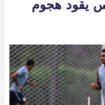
يس يقود هجوم