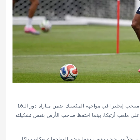
سيبدأ المدافع غاريل كوانساه في مركز الظهير الأيمن مع منتخب إنجلترا في مواجهة المكسيك ضمن مباراة دور الـ16
 على ملعب أزتيكا، بينما احتفظ صاحب الأرض بنفس تشكيلته
ن بدلاً من جيد سبنس، بينما ينضم المهاجمان بوكايو ساكا