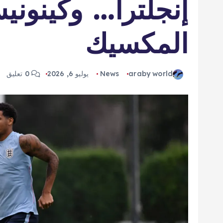
إنجلترا… وكينون
المكسيك
araby world
News
يوليو 6, 2026
0 تعليق