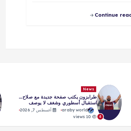
Continue rea
News
طرابزون يكتب صفحة جديدة مع صلاح…
استقبال أسطوري وشغف لا يوصف
araby world
أغسطس 7, 2026
10 views
4