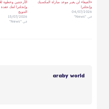
«الفيفا» لن يغير موعد مباراة المكسيك
الأرجنتين وخطوة لل
وإنجلترا
وإنجلترا لفك عقدة 
04/07/2026
التتويج
في "News"
15/07/2026
في "News"
araby world