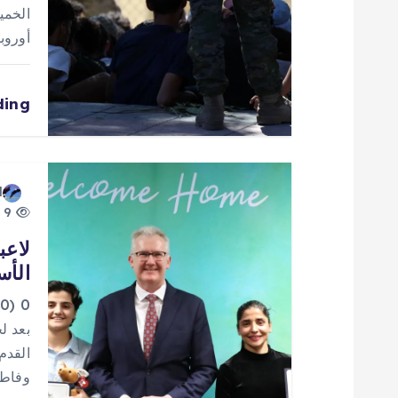
ق
الخمي
ا
أوروب
ل
ding
ا
ت
d
9 views
لاعب
الأس
0
بعد ل
وفاطمة پسنديده 