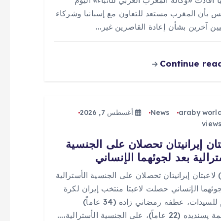
ا أفادت «وكالة المغرب العربي للأنباء» اليوم
س بأن المغرب مستعد للتعاون مع إسبانيا وشركاء
يين آخرين بشأن إعادة القاصرين غير…
Continue rea
araby worl
News
أغسطس 7, 2026
تان إيرانيتان تحصلان على الجنسية
ترالية بعد لجوئهما الإنساني
 (0) لاعبتان إيرانيتان تحصلان على الجنسية الأسترالية
جوئهما الإنساني حصلت لاعبتا منتخب إيران لكرة
القدم للسيدات، عطفه رمضاني زاده (34 عاماً)
(22 عاماً)، على الجنسية الأسترالية،…