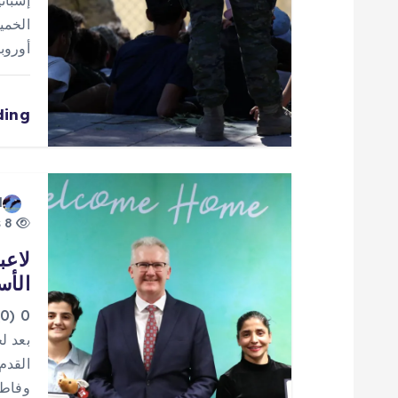
ق
إسباني
الخمي
ا
أوروب
ل
ding
ا
ت
d
8 views
لاعب
الأس
0
بعد ل
وفاطمة پسنديده 