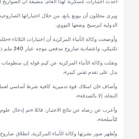
أحدث اختبارات عسكرية لهذا العام، مضيفة أن الصواريخ اجتازت مسافة 80
ويرى محللون أن بيونغ يانغ، من خلال اختباراتها الصاروخية
الدولية لترسيخ وضعها النووي.
وأوضحت وكالة الأنباء المركزية أن اختبارات الثلاثاء 
تكتيكي، واعتمادية صاروخ مدفعي موجه عيار 240 ملم ذي مدى إطلاق موسع ويستخدم نظام ملاحة ذاتي فائق الدقة».
ونقلت وكالة الأنباء المركزية عن كيم قوله إن منظومات
يدل على تقدم تقني كبير».
وأضاف «إن امتلاك قوة تدميرية كافية شرط أساسي لعملي
النجاة، إلا بالصدفة».
وأعرب عن رضاه عن نتائج الاختبار، قائلا «تم إدخال علوم و
للأسلحة».
وتُظهر صور نشرتها وكالة الأنباء المركزية، انطلاق صارو