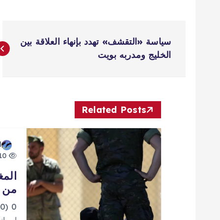
ت
سياسة «التقشف» تهدد بإنهاء العلاقة بين
ص
الخليج ومدربه بويت
فّ
ح
Related Posts
ا
d
10 views
ل
المغ
من إ
م
0