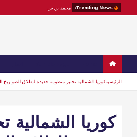
Trending News:
م
ح
م
د
ب
ن
س
ل
م
ا
ن
و
م
ا
ك
ر
و
Home
Sample Page
اتصال
الرئيسية
كوريا الشمالية تختبر منظومة جديدة لإطلاق الصواريخ ال
كوريا الشمالية ت