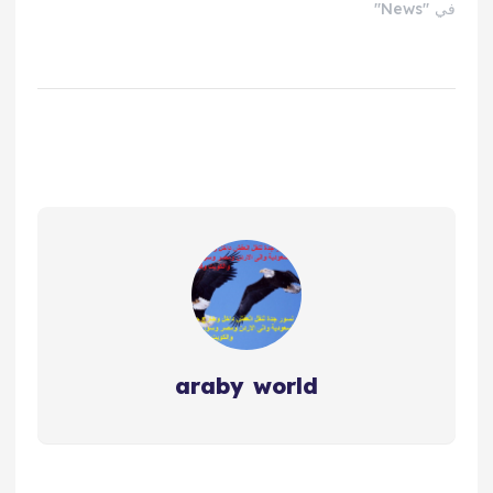
في "News"
araby world