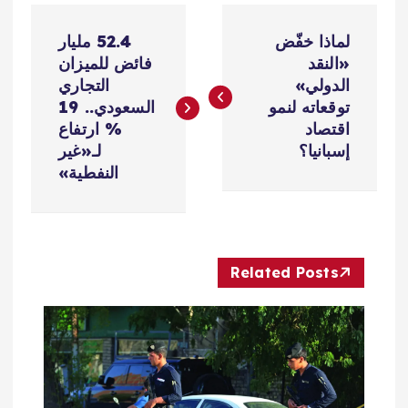
ت
لماذا خفّض
52.4 مليار
ص
«النقد
فائض للميزان
الدولي»
التجاري
فّ
توقعاته لنمو
السعودي.. 19
اقتصاد
% ارتفاع
ح
إسبانيا؟
لـ«غير
النفطية»
ا
ل
Related Posts
م
ق
ا