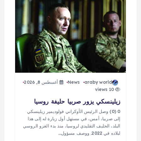
araby world
News
أغسطس 8, 2026
10 views
زيلينسكي يزور صربيا حليفة روسيا
0 (0) وصل الرئيس الأوكراني فولوديمير زيلينسكي
إلى صربيا، أمس، في مستهل أول زيارة له إلى هذا
البلد، الحليف التقليدي لروسيا، منذ بدء الغزو الروسي
لبلاده في 2022. ووصف مسؤول…