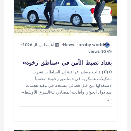
ل
ا
ت
araby world
News
أغسطس 8, 2026
10 views
بغداد تضبط الأمن في «مناطق رخوة»
0 (0) قالت مصادر عراقية إن السلطات نشرت
تشكيلات عسكرية في «مناطق رخوة»، تحسباً
لاستغلالها من قبل فصائل مسلحة في تنفيذ هجمات
ضد دول الجوار. وأفادت المصادر، لـ«الشرق الأوسط»،
بأن…