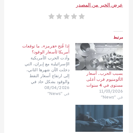
عرض الخبر من المصدر
مرتبط
إذا فُتح «هرمز».. ما توقعات
أمريكا لأسعار الوقود؟
وأدت الحرب الأمريكية
الإسرائيلية مع إيران، التي
دخلت الآن شهرها الثاني،
بسبب الحرب.. أسعار
إلى ارتفاع أسعار النفط
الألومنيوم قرب أعلى
والوقود بشكل حاد في
مستوى في 4 سنوات
08/04/2026
جميع أنحاء العالم، إذ منعت
11/03/2026
في "News"
إيران السفن من عبور
في "News"
مضيق هرمز، وهو ممر
تجاري رئيسي.وأخبر ترمب
الأمريكيين مراراً بأن هذه
الصدمات في الأسعار
مؤقتة، ومع ذلك كانت إدارة
معلومات الطاقة، الذراع…