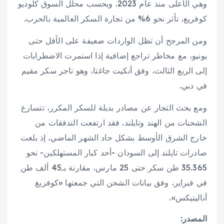
وهي الأعلى منذ عام 2023. وبحسب محلل السوق كلوديو
كوفريغ، تأثر نحو 6% من تجارة السكر العالمية بالحرب.
ومن المرجح أن تظل الواردات ضعيفة على الأقل حتى
يونيو، مع مخاطر تراجع إضافية إذا استمرت الاضطرابات
إلى الربع الثالث، وفق أنكيت جاغتا، وهو تاجر سكر مقيم
في دبي.
ومع بحث التجار عن مصادر بديلة للسكر المكرر، تتسارع
الشحنات من الهند وتايلند. فقد ارتفعت التدفقات من
خارج الشرق الأوسط بشكل حاد الشهر الماضي، إذ بلغت
صادرات تايلند إلى السودان -أحد كبار المستهلكين- نحو
35.365 طن سكر حتى 25 مارس، مقارنة بـ45 ألف طن
في فبراير، وفق بيانات الشحن التي جمعتها «كوفريغ
أناليتيكس».
المصدر: