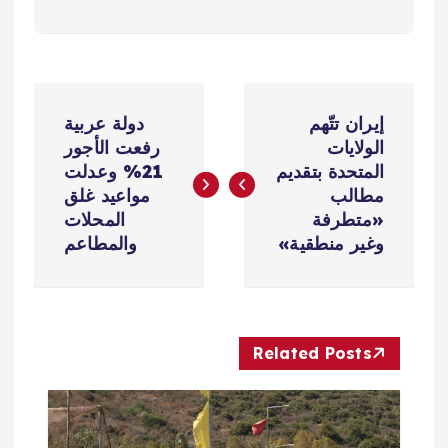
ت
إيران تتّهم
دولة عربية
ص
الولايات
رفعت الأجور
المتحدة بتقديم
21% وعدلت
فّ
مطالب
مواعيد غلق
«متطرفة
المحلات
ح
وغير منطقية»
والمطاعم
ا
ل
Related Posts
م