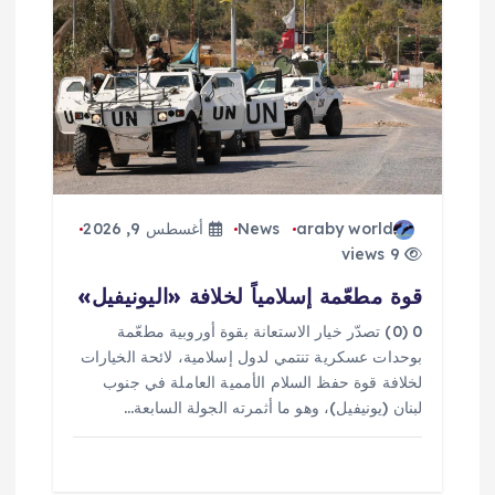
ق
ا
ل
ا
ت
araby world
News
أغسطس 9, 2026
9 views
قوة مطعّمة إسلامياً لخلافة «اليونيفيل»
0 (0) تصدّر خيار الاستعانة بقوة أوروبية مطعّمة
بوحدات عسكرية تنتمي لدول إسلامية، لائحة الخيارات
لخلافة قوة حفظ السلام الأممية العاملة في جنوب
لبنان (يونيفيل)، وهو ما أثمرته الجولة السابعة…