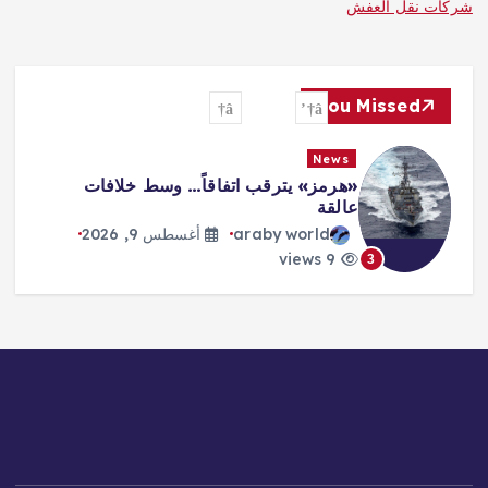
شركات نقل العفش
You Missed
News
«هرمز» يترقب اتفاقاً… وسط خلافات
عالقة
araby world
أغسطس 9, 2026
9 views
3