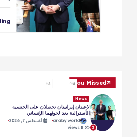
ding
You Missed
News
لاعبتان إيرانيتان تحصلان على الجنسية
الأسترالية بعد لجوئهما الإنساني
araby world
أغسطس 7, 2026
8 views
3