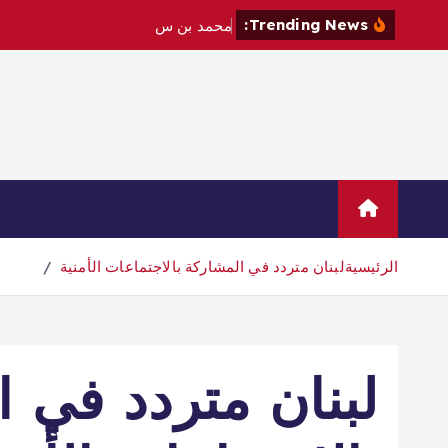
Trending News:
م
ح
م
د
ب
ن
س
ل
م
ا
ن
و
م
ا
ك
ر
Home
Sample Page
اتصال
الرئيسية
لبنان متردد في المشاركة بالاجتماعات الأمنية
لبنان متردد في ا