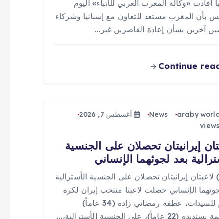
ا أفادت «وكالة المغرب العربي للأنباء» اليوم
س بأن المغرب مستعد للتعاون مع إسبانيا وشركاء
يين آخرين بشأن إعادة القاصرين غير…
Continue rea
araby worl
News
أغسطس 7, 2026
تان إيرانيتان تحصلان على الجنسية
ترالية بعد لجوئهما الإنساني
 (0) لاعبتان إيرانيتان تحصلان على الجنسية الأسترالية
جوئهما الإنساني حصلت لاعبتا منتخب إيران لكرة
القدم للسيدات، عطفه رمضاني زاده (34 عاماً)
(22 عاماً)، على الجنسية الأسترالية،…