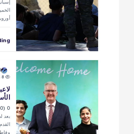
ق
إسباني
الخمي
ا
أوروب
ل
ding
ا
ت
d
8 views
لاعب
الأس
0
بعد ل
وفاطمة پسنديده 