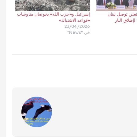
تعلن توصل لبنان
إسرائيل و«حزب الله» يخوضان مناوشات
إطلاق النار
«قواعد الاشتباك»
23/04/2026
في "News"