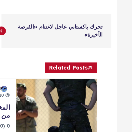
ت
تحرك باكستاني عاجل لاغتنام «الفرصة
ص
الأخيرة»
فّ
ح
Related Posts
ا
d
10 views
ل
المغ
من إ
م
0