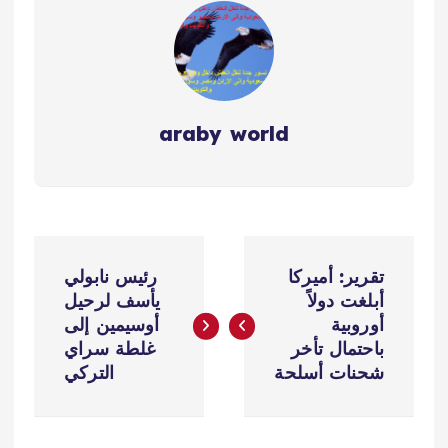
araby world
ت
تقرير: أميركا
رئيس نابولي
ص
أبلغت دولاً
يأسف لرحيل
أوروبية
أوسيمين إلى
فّ
باحتمال تأخر
غلطة سراي
شحنات أسلحة
التركي
ح