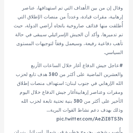
وقال إن من بين الأهداف التي تم استهدافها، عناصر
إرهابية، مقرات قيادة، وعدداً من منصات الإطلاق التي
أُطلقت منها قذائف صاروخية باتجاه أراضي الدولة، حيث
تم تدميرها. وأكد أن الجيش الإسرائيلي سيبقى في حالة
تأهب دفاعية رفيعة، وسيعمل وفقاً لتوجيهات المستوى
السياسي.
#عاجل جيش الدفاع أغار خلال الساعات الأربع
والعشرين الماضية على أكثر من 380 هدف تابع لحزب
الله الإرهابي في جنوب لبنان: استهداف منصات إطلاق
ومقرات وعناصر إرهابيةأغار جيش الدفاع خلال اليوم
الأخير على أكثر من 380 بنية تحتية تابعة لحزب الله
وذلك بهدف دعم نشاط القوات البرية…
pic.twitter.com/AeZiI8TS3h
وأُصيب شخص بجروح خطيرة في شمال إسرائيل بنيران