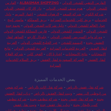
الفارس الذهبي للشحن الدولي
-
ALBASMAH SHIPPING
-
الفارس
للشحن الدولي
-
هوم سيف للشحن الدولي
-
دار الاركان للشحن الدولي
-
شركة الكوثر
-
شركة السعد
-
الرهوان للشحن
-
اعمار المريم
-
دليل
الخدمات
-
بريق كلين للخدمات المنزلية
-
بريق المملكة
-
ماستر كينج
-
حول العالم للشحن الدولي
-
دليل شركات الشحن الدولي
-
نجمة جدة
للشحن الدولي
-
المتميز للشحن الدولي
-
فارس المملكة للشحن الدولي
-
وورلد وايد إكسبريس للشحن الدولي
-
جلوبال كارجو
-
الساهر لنقل
العفش بجدة
-
البسمه للشحن
-
عبر الخليج للشحن الدولي
-
العربية
لنقل العفش
-
العربية للخدمات المنزلية
-
العربية للشحن الدولي
-
نتايج
الامتحانات
-
نتائج الامتحانات
-
اخبارنا الان
-
الفجر كلين
-
شركة الفلاح
لنقل العفش
-
الشركة السعودية لنقل العفش
-
بريق السلام للخدمات
المنزلية
بعض الخدمات المميزة
شركة نقل عفش بالرياض
-
شركة نقل اثاث بالرياض
-
شركة شحن
من ابوظبي الى مصر
-
ونيت لنقل العفش بالرياض
-
دباب لنقل العفش
بجدة
-
شركة نقل عفش بجدة
-
شركة تنظيف بجدة
-
شركة تنظيف
كنب بالبخار بجدة
-
دباب نقل عفش جدة
-
ونيت نقل عفش
بالرياض
-
نقل عفش من جدة الي الاردن
-
نجار بجدة
-
تنظيف خزانات