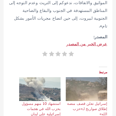
المواثيق والاتفاقات، ندعوكم إلى التريث وعدم التوجه إلى
المناطق المستهدفة في الجنوب والبقاع والضاحية
الجنوبية لبيروت، إلى حين اتضاح مجريات الأمور بشكل
تام».
المصدر:
عرض الخبر من المصدر
مرتبط
إسرائيل تعلن قصف منصة
استشهاد 10 منهم مسؤول
إطلاق صواريخ لـ«حزب
بحزب الله في هجمات
الله»
إسرائيلية على لبنان