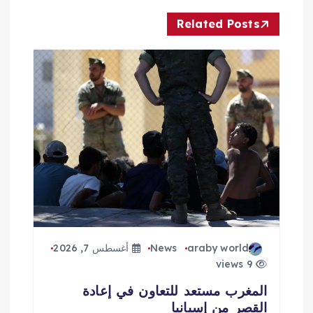
ا
Related Posts
ل
م
ق
ا
ل
ا
ت
araby world
News
أغسطس 7, 2026
9 views
المغرب مستعد للتعاون في إعادة
القصر من إسبانيا