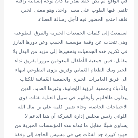
في الواقع لم يكن حفلا بقدر ما كان لوحةً إنسانيةً راقية
تلتقي فيها القلوب على معنى واحد، وهو معنى الخير،
فلقد اجتمع الحضور فيه لأجل رسالة العطاء.
استمعتُ إلى كلمات الجمعيات الخيرية والفرق التطوعية
وهي تتحدث عن وقفة مؤسسة الحبيب وعن دورها البارز
في تكريم هذه الجمعيات وتحفيزها إلى مزيد من البذل بلا
مقابل، فمن جمعية الأطفال المعوقين مرورا بفريق نداء
الخير وبنك الطعام العُماني وفريق نزوى التطوعي انتهاء
الى فريق العامرات الخيري والجمعية العُمانية للكتاب
والأدباء وجمعية الرؤية الإيجابية، وغيرها العديد، الذين
يبذلون طاقاتهم وأوقاتهم في سبيل العناية بفئات ذوي
الاحتياجات الخاصة، وجاء ضمن كلمة علي بن مال الله
اللواتي رئيس مجلس إدارة الشركة أن هذا الدعم لا
يساوي شيئًا مقابل ما تبذله هذه المؤسسات الخيرية من
جهود كبيرة جدا لفئات هي في مسيس الحاجة إلى وقفة