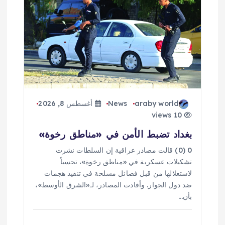
م
ق
ا
ل
araby world
News
أغسطس 8, 2026
ا
10 views
بغداد تضبط الأمن في «مناطق رخوة»
ت
0 (0) قالت مصادر عراقية إن السلطات نشرت
تشكيلات عسكرية في «مناطق رخوة»، تحسباً
لاستغلالها من قبل فصائل مسلحة في تنفيذ هجمات
ضد دول الجوار. وأفادت المصادر، لـ«الشرق الأوسط»،
بأن…