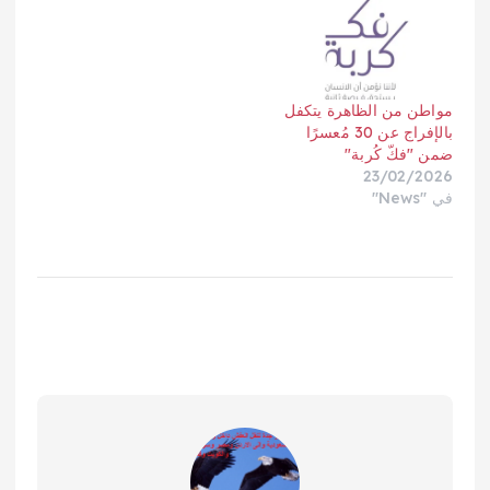
مواطن من الظاهرة يتكفل
بالإفراج عن 30 مُعسرًا
ضمن "فكّ كُربة"
23/02/2026
في "News"