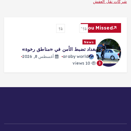
شركات نقل العفش
You Missed
News
بغداد تضبط الأمن في «مناطق رخوة»
araby world
أغسطس 8, 2026
10 views
3