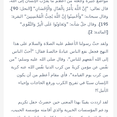
مواضع كثيرة وجعله من أعظم ما يُقرّب الإنسان إلى الله،
قال تعالى: “إِنَّ اللَّهَ يَأْمُرُ بِالْعَدْلِ وَالْإِحْسَانِ” [النحل: 90]،
وقال سبحانه: “وَأَحْسِنُوا إِنَّ اللَّهَ يُحِبُّ الْمُحْسِنِينَ” البقرة:
195]، وقال جلّ شأنه: “وَتَعَاوَنُوا عَلَى الْبِرِّ وَالتَّقْوَى”
[المائدة: 2].
ولقد حثّ رسولنا الأعظم عليه الصلاة والسلام على هذا
النهج فجعل نفع الناس عبادةً خالصةً فقال: “أحبّ الناس
إلى الله أنفعهم للناس”، وقال صلى الله عليه وسلم: “من
نفّس عن مؤمن كربةً من كرب الدنيا نفّس الله عنه كربة
من كرب يوم القيامة”، فأي مقام أعظم من أن يكون
الإنسان سببًا في تفريج الكرب ورفع الحاجات وإحياء
الأمل؟!
لقد ازددت يقينًا بهذا المعنى حين حضرتُ حفل تكريم
ودعم المؤسسات الخيرية والذي أقامته مؤسسة الحبيب،