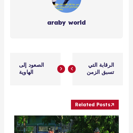
araby world
ت
الرقابة التي
الصعود إلى
ص
تسبق الزمن
الهاوية
فّ
ح
Related Posts
ا
ل