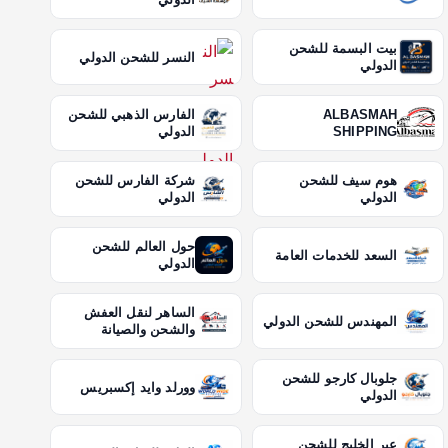
بيت البسمة للشحن
النسر للشحن الدولي
الدولي
ALBASMAH
الفارس الذهبي للشحن
SHIPPING
الدولي
هوم سيف للشحن
شركة الفارس للشحن
الدولي
الدولي
حول العالم للشحن
السعد للخدمات العامة
الدولي
الساهر لنقل العفش
المهندس للشحن الدولي
والشحن والصيانة
جلوبال كارجو للشحن
وورلد وايد إكسبريس
الدولي
عبر الخليج للشحن