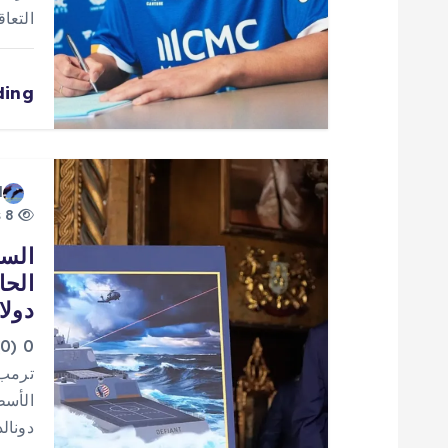
ا
التعا
ل
ding
ا
ت
d
8 views
السف
دولا
0
دونالد تر