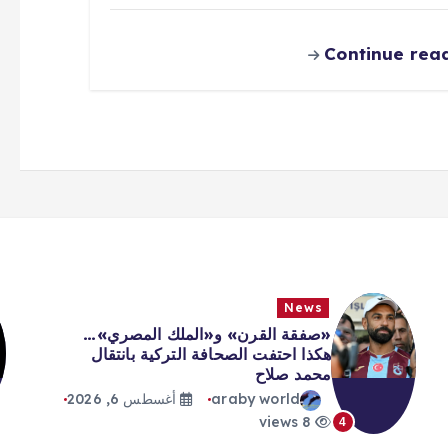
Continue rea
News
»…
أحدث سحابة استمرت دقائق… صاروخ
ال
«سبايس إكس» يرتطم بسطح القمر
araby world
أغسطس 6, 2026
6 views
5