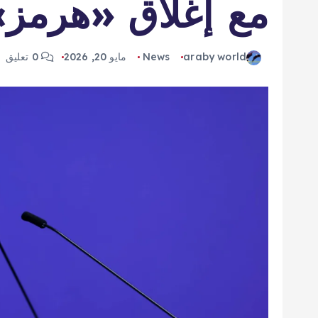
مع إغلاق «هرمز»
araby world
News
مايو 20, 2026
0 تعليق