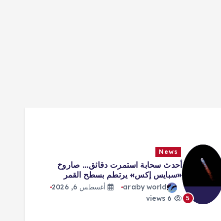
News
فرنسا تتهم شبكة روسية بشن حملة
تضليل ضد المرشح الرئاسي أتال
araby world
أغسطس 6, 2026
8 views
6