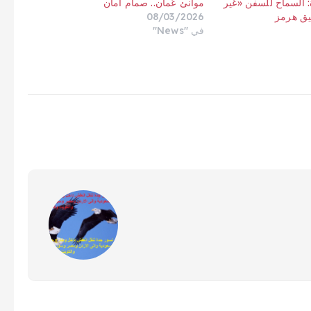
ة: السماح للسفن «غير
موانئ عُمان.. صمام أمان
يق هرمز
08/03/2026
في "News"