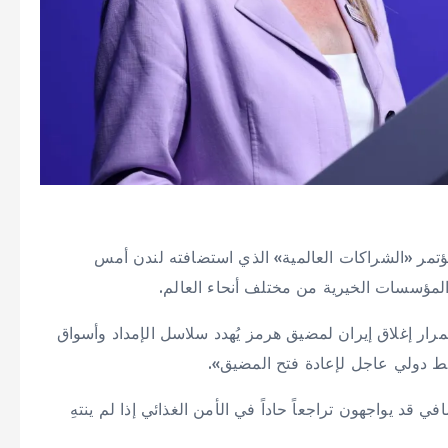
تمر «الشراكات العالمية» الذي استضافته لندن أمس
مؤسسات الخيرية من مختلف أنحاء العالم.
مرار إغلاق إيران لمضيق هرمز يُهدد سلاسل الإمداد وأسواق
غط دولي عاجل لإعادة فتح المضيق».
المي أن نحو 45 مليون شخص إضافي قد يواجهون تراجعاً حاداً في الأمن الغذائي إذا لم ينتهِ