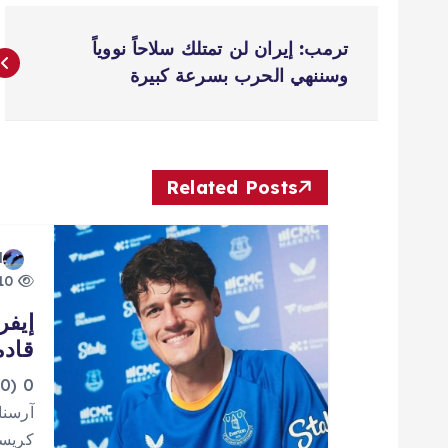
ت
ترمب: إيران لن تمتلك سلاحاً نووياً
ص
وسننهي الحرب بسرعة كبيرة
فّ
ح
Related Posts
ا
d
10 views
ل
إيفر
قادم
م
0
ق
آرسنا
كريست