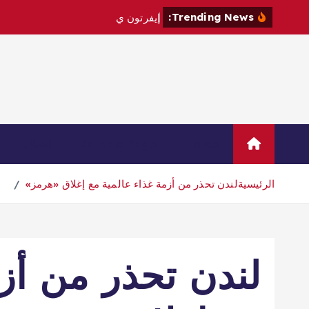
Trending News:
إ
ي
ف
ر
ت
و
ن
ي
ت
ع
ا
ق
د
م
ع
Home
Sample Page
اتصال
الرئيسية
لندن تحذر من أزمة غذاء عالمية مع إغلاق «هرمز»
لندن تحذر من أزم