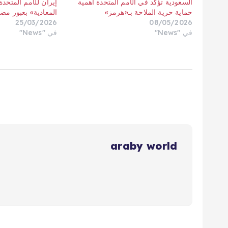
السعودية تؤكد في الأمم المتحدة أهمية
إيران للأمم المتحد
حماية حرية الملاحة بـ«هرمز»
المعادية» بعبور مض
25/03/2026
08/05/2026
في "News"
في "News"
araby world