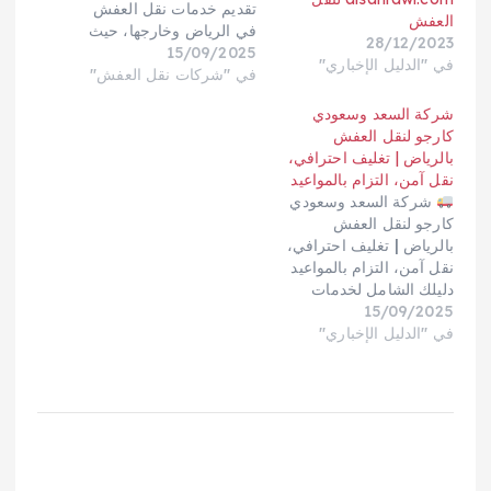
تقديم خدمات نقل العفش
العفش
في الرياض وخارجها، حيث
28/12/2023
15/09/2025
تجمع بين الخبرة الطويلة،
في "الدليل الإخباري"
في "شركات نقل العفش"
الاحترافية العالية، والالتزام
بتقديم تجربة نقل آمنة
شركة السعد وسعودي
وسلسة للعملاء. سواء كنت
كارجو لنقل العفش
تنتقل داخل أحياء الرياض أو
بالرياض | تغليف احترافي،
إلى مدن أخرى في
نقل آمن، التزام بالمواعيد
المملكة العربية السعودية،
شركة السعد وسعودي
فإن المؤسسة توفر حلولًا…
كارجو لنقل العفش
بالرياض | تغليف احترافي،
نقل آمن، التزام بالمواعيد
دليلك الشامل لخدمات
15/09/2025
شركة السعد لنقل العفش
بالرياض داخل الأحياء
في "الدليل الإخباري"
وخارجها إلى مدن المملكة.
ستجد أدناه كل الروابط
التي زوّدتني بها — روابط
نصية نظيفة 100% دون أي
أكواد إضافية — إلى جانب
المميزات، الأسعار…