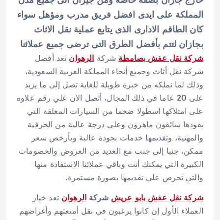
خارج جازان بصفة خاصة ومن جيزان الى جميع مدن
المملكة على ايدى افضل فريق مدرب ومؤهل سواء
كان الطاقم الادارى الذى يتابع عملية نقل الاثاث
بجازان لتتم بأفضل الطرق التى ترضى جميع عملائنا
شركة نقل عفش بصامطة
شركة
الرهوان
تعد أفضل
شركة نقل أثاث وجميع أنحاء المملكة العربية السعودية،
وذلك لما تملكه من خبرة طويلة للغاية تصل إلى ما يزيد
على 20 عاما في ذلك المجال، أتصل الان علي رقم علاوة
على امتلاكها اسطولا ضخما من السيارات المغلقة التي
يقودها سائقون ماهرون وعلى درجة عالية من الحرفية
والمهنية، وتقديمها خدمات بجودة عالية وبأرخص سعر
ممكن، جنبا إلى جنب مع العديد من العروض والخصومات
الكبيرة التي يمكنك أنت وباقي عملائنا الاستفادة منها
والتي تحرص على تقديمها بصورة مستمرة.
شركة نقل عفش بابو عريش
شركة
الرهوان
تعد خيار
العملاء الأول إن كانوا يرغبون في نقل أمتعتهم وأغراضهم