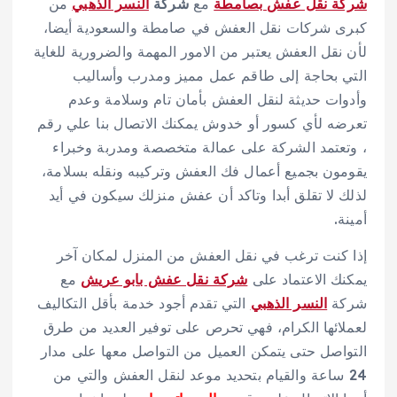
شركة نقل عفش بصامطة
مع
شركة
النسر الذهبي
من
كبرى شركات نقل العفش في صامطة والسعودية أيضا،
لأن نقل العفش يعتبر من الامور المهمة والضرورية للغاية
التي بحاجة إلى طاقم عمل مميز ومدرب وأساليب
وأدوات حديثة لنقل العفش بأمان تام وسلامة وعدم
تعرضه لأي كسور أو خدوش يمكنك الاتصال بنا علي رقم
، وتعتمد الشركة على عمالة متخصصة ومدربة وخبراء
يقومون بجميع أعمال فك العفش وتركيبه ونقله بسلامة،
لذلك لا تقلق أبدا وتاكد أن عفش منزلك سيكون في أيد
أمينة.
إذا كنت ترغب في نقل العفش من المنزل لمكان آخر
يمكنك الاعتماد على
شركة نقل عفش بابو عريش
مع
شركة
النسر الذهبي
التي تقدم أجود خدمة بأقل التكاليف
لعملائها الكرام، فهي تحرص على توفير العديد من طرق
التواصل حتى يتمكن العميل من التواصل معها على مدار
24 ساعة والقيام بتحديد موعد لنقل العفش والتي من