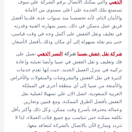
الذهبي
والتي يمكنك الاتصال برقم الشركة علي سوف
تستمتع بتلك الخدمة على أعلى مستوى من الأمانة
والأمان التام، لأنه تخصصنا منذ سنوات عدة، فلدينا أفضل
فريق عمل متمكن في ذلك، يتميز بمهارته الفنية وقدرته
في تغليف ونقل العفش على أكمل وجه في وقت قياسي،
حتى يتم نقله بسهولة إلى أي مكان وذلك بأفضل الأسعار.
شركة نقل عفش بصبيا
شركة
النسر الذهبي
تعمل على
فك وتغليف و نقل العفش في صبيا وأيضا تعبئته وإعادة
تركيبه في منزل العميل الجديد، حيث إنها تقدم خدمات
كثيرة في نقل العفش والمفروشات والمنقولات والأغراض
والأمتعة من صبيا إلى أي منطقة أخرى في المملكة
العربية السعودية، اتصل الان علي
تسهيلا لعملية نقل
العفش بأفضل الطرق الممكنة، ومع فنيين ونجارين
وعمالة محترفة بأسرع وقت ممكن، وكل ذلك وأكثر بأقل
تكلفة ممكنة حتى تتناسب مع جميع فئات العملاء، لذا لا
تتردد وسارع الآن بالاتصال بالشركة لتتعاقد معها.