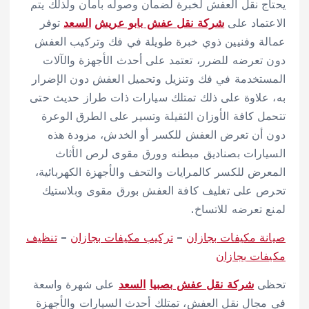
يحتاج نقل العفش لخبرة لضمان وصوله بأمان ولذلك يتم
الاعتماد على
شركة نقل عفش بابو عريش
السعد
توفر
عمالة وفنيين ذوي خبرة طويلة في فك وتركيب العفش
دون تعرضه للضرر، تعتمد على أحدث الأجهزة والآلات
المستخدمة في فك وتنزيل وتحميل العفش دون الإضرار
به، علاوة على ذلك تمتلك سيارات ذات طراز حديث حتى
تتحمل كافة الأوزان الثقيلة وتسير على الطرق الوعرة
دون أن تعرض العفش للكسر أو الخدش، مزودة هذه
السيارات بصناديق مبطنه وورق مقوى لرص الأثاث
المعرض للكسر كالمرايات والتحف والأجهزة الكهربائية،
تحرص على تغليف كافة العفش بورق مقوى وبلاستيك
لمنع تعرضه للاتساخ.
صيانة مكيفات بجازان
–
تركيب مكيفات بجازان
–
تنظيف
مكيفات بجازان
تحظى
شركة نقل عفش بصبيا
السعد
على شهرة واسعة
في مجال نقل العفش، تمتلك أحدث السيارات والأجهزة