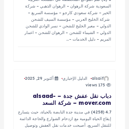
ل
السعودية شركة الرهوان – الرهوان الذهبي – شركة
الخير – شركة سعودي كارجو – مؤسسة السريع –
ا
شركة الخليج العربي – مؤسسة السيف للشحن
الدولي – معبر الخليج للشحن – نسر الوادي للشحن
الدولي – الشيماء للشحن – الرهوان للشحن – اعمار
ت
المريم – دليل الخدمات –…
alsaif
الدليل الإخباري
أكتوبر 29, 2025
175 views
دباب نقل عفش جدة – alsaad-
mover.com – شركة السعد
4.7 (4258) في مدينة جدة النابضة بالحياة، حيث يتسارع
إيقاع الحياة اليومية مع ازدحام الشوارع والحاجة الدائمة
للتنقل السريع، أصبحت خدمات نقل العفش وتوصيل