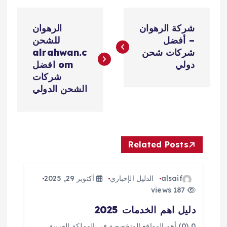
ت
شركة الرهوان
الرهوان
ص
– أفضل
للشحن
شركات شحن
alrahwan.c
فّ
دولي
om افضل
شركات
ح
الشحن الدولي
ا
ل
Related Posts
م
alsaif
الدليل الإخباري
أكتوبر 29, 2025
ق
187 views
دليل اهم الخدمات 2025
ا
0 (0) أهم المواقع المتخصصة في المملكة العربية