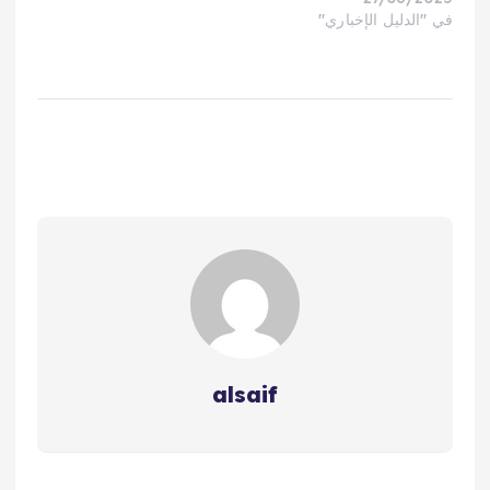
في "الدليل الإخباري"
بين الجودة العالية، الأسعار
التنافسية، والالتزام
بالمواعيد. مع خبرة تمتد
لأكثر من 15 عامًا، تُعد
الشركة واحدة من أبرز
الشركات في مجال
المقاولات العامة،…
alsaif