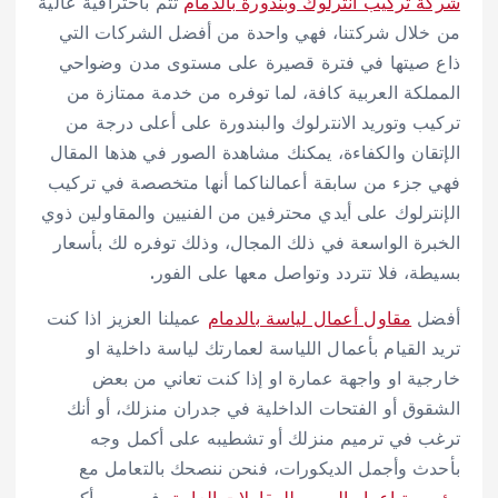
شركة تركيب انترلوك وبندورة بالدمام
تتم باحترافية عالية
من خلال شركتنا، فهي واحدة من أفضل الشركات التي
ذاع صيتها في فترة قصيرة على مستوى مدن وضواحي
المملكة العربية كافة، لما توفره من خدمة ممتازة من
تركيب وتوريد الانترلوك والبندورة على أعلى درجة من
الإتقان والكفاءة، يمكنك مشاهدة الصور في هذها المقال
فهي جزء من سابقة أعمالناكما أنها متخصصة في تركيب
الإنترلوك على أيدي محترفين من الفنيين والمقاولين ذوي
الخبرة الواسعة في ذلك المجال، وذلك توفره لك بأسعار
بسيطة، فلا تتردد وتواصل معها على الفور.
أفضل
مقاول أعمال لياسة بالدمام
عميلنا العزيز اذا كنت
تريد القيام بأعمال اللياسة لعمارتك لياسة داخلية او
خارجية او واجهة عمارة او إذا كنت تعاني من بعض
الشقوق أو الفتحات الداخلية في جدران منزلك، أو أنك
ترغب في ترميم منزلك أو تشطيبه على أكمل وجه
بأحدث وأجمل الديكورات، فنحن ننصحك بالتعامل مع
مؤسسة اعمار المريم للمقاولات العامة
، فهي من أكبر