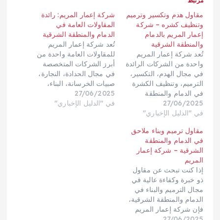
مرتبط
مقاول هدم وتكسير وترميم
شركة إعمار المريم: رائدة
وتنظيف كشره – شركة
المقاولات العامة في
إعمار المريم بالدمام
الدمام والمنطقة الشرقية
والمنطقة الشرقية
تُعد شركة إعمار المريم
تُعد شركة إعمار المريم
للمقاولات العامة واحدة من
واحدة من الشركات الرائدة
أبرز الشركات المتخصصة
في مجال الهدم، التكسير،
في مجال الحدادة، النجارة،
الترميم، وتنظيف الكشرة
صبيات الخرسانة، البناء،
في الدمام والمنطقة
27/06/2025
الصيانة، والترميم في
27/06/2025
الشرقية. بفضل خبرتها
في "الدليل الإخباري"
الدمام والمنطقة الشرقية.
في "الدليل الإخباري"
الواسعة وفريقها المحترف،
بفضل خبرتها الواسعة،
تقدم الشركة خدمات
جودة خدماتها، والتزامها
مقاول ترميم وبناء ملاحق
شاملة تلبي احتياجات
بمعايير الاحترافية،
في الدمام والمنطقة
العملاء من الأفراد
استطاعت الشركة أن
الشرقية – شركة إعمار
والشركات على حد سواء،
تكتسب سمعة طيبة
المريم
مع التزامها بأعلى معايير
كأفضل مقاول عام في
إذا كنت تبحث عن مقاول
الجودة والسلامة. والأفضل
المنطقة الشرقية، مقدمة
ذو خبرة وكفاءة عالية في
من ذلك، تقدم إعمار
حلولاً متكاملة تلبي
مجال الترميم والبناء في
المريم خصومات…
احتياجات العملاء…
الدمام والمنطقة الشرقية،
فإن شركة إعمار المريم
27/06/2025
هي الخيار الأمثل الذي يجمع