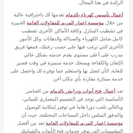
الرائدة في هذا المجال.
أعمال تأسيس كهرباء بالدمام
نقدمها لك باحترافية عالية
من خلال
مؤسسة إعمار المريم للمقاولات العامة
الخبيرة
في تشطيب المنازل وكافة الأماكن الأخرى تشطيب
كامل شامل الكهرباء والسباكة والدهانات وكل الأمور
الأخرى التي ترغب فيها على حسب رغبتك، فمعها فريق
مدرب على أعلى مستوى يقدم خدمته بشكل عالي
الإتقان والكفاءة ويمنحك خدمة متميزة في وقت قصير
للغاية، الآن اتصل بها واستعلم عما توفره لك واحصل على
خدمة ممتازة مقارنة بأي مكان آخر.
تعد
أعمال فتح أبواب ودرايش بالدمام
من العناصر
الأساسية التي توجد في التصميم المعماري للمباني،
وبالتالي تلعب دورا هاما في توفير إمكانية الوصول
والتدفق السلس داخل المساحات المختلفة، حيث أن
مؤسسة إعمار المريم للمقاولات العامة
تعد من أفضل
المؤسسات التي توفر خدمات فتح الأبواب والشبابيك