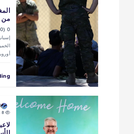
ل
المغ
من إ
م
0
ق
إسباني
الخمي
ا
أوروب
ل
ding
ا
ت
d
8 views
لاعب
الأس