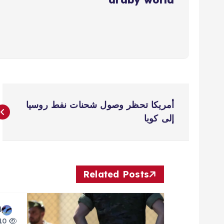
ت
أمريكا تحظر وصول شحنات نفط روسيا
ص
إلى كوبا
فّ
ح
Related Posts
ا
d
10 views