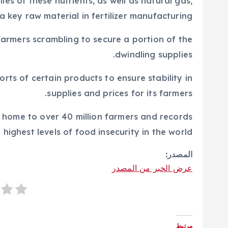
es of these nutrients, as well as natural gas,
 a key raw material in fertilizer manufacturing.
 farmers scrambling to secure a portion of the
dwindling supplies.
rts of certain products to ensure stability in
supplies and prices for its farmers.
is home to over 40 million farmers and records
highest levels of food insecurity in the world.
المصدر:
عرض الخبر من المصدر
مرتبط