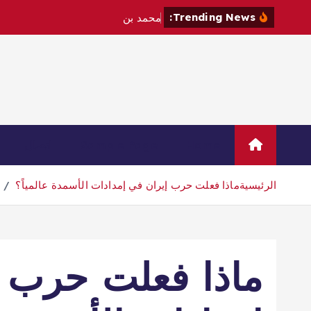
Trending News:
م
ح
م
د
ب
ن
س
ل
م
ا
ن
و
م
ا
Home
Sample Page
اتصال
الرئيسية
ماذا فعلت حرب إيران في إمدادات الأسمدة عالمياً؟
ماذا فعلت حرب إ