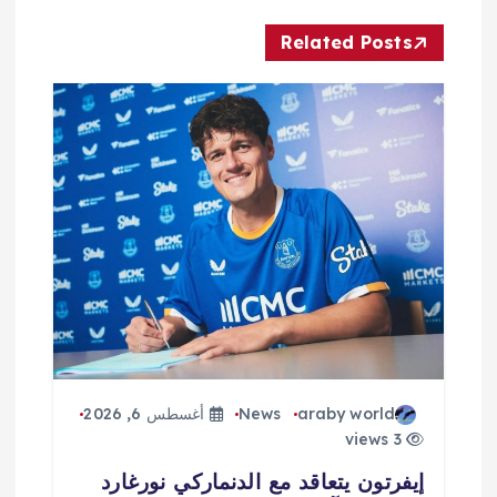
ل
Related Posts
م
ق
ا
ل
ا
ت
araby world
News
أغسطس 6, 2026
3 views
إيفرتون يتعاقد مع الدنماركي نورغارد