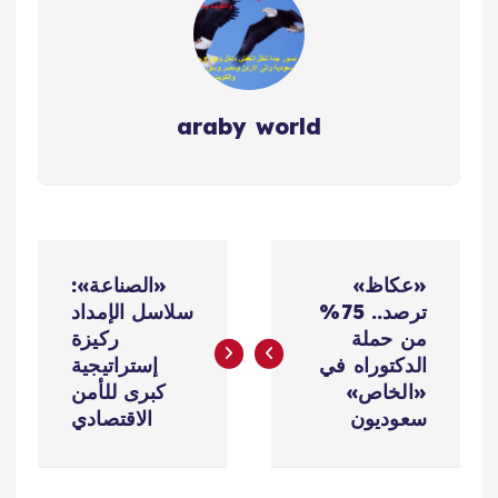
araby world
ت
«عكاظ»
«الصناعة»:
ص
ترصد.. 75%
سلاسل الإمداد
من حملة
ركيزة
فّ
الدكتوراه في
إستراتيجية
«الخاص»
كبرى للأمن
ح
سعوديون
الاقتصادي
ا