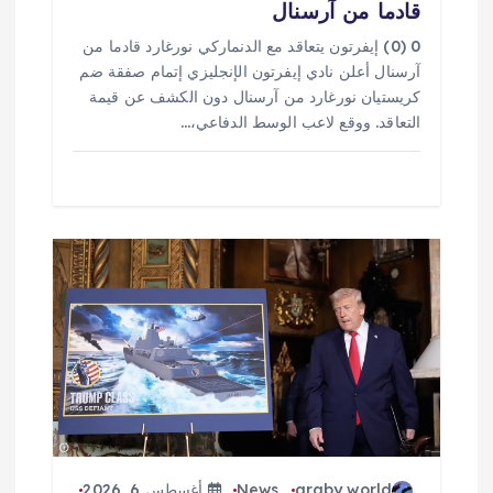
قادما من آرسنال
0 (0) إيفرتون يتعاقد مع الدنماركي نورغارد قادما من
آرسنال أعلن نادي إيفرتون الإنجليزي إتمام صفقة ضم
كريستيان نورغارد من آرسنال دون الكشف عن قيمة
التعاقد. ووقع لاعب الوسط الدفاعي،…
araby world
News
أغسطس 6, 2026