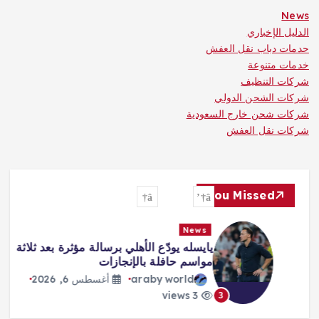
News
الدليل الإخباري
حدمات دباب نقل العفش
خدمات متنوعة
شركات التنظيف
شركات الشحن الدولي
شركات شحن خارج السعودية
شركات نقل العفش
You Missed
News
يايسله يودّع الأهلي برسالة مؤثرة بعد ثلاثة
مواسم حافلة بالإنجازات
araby world
أغسطس 6, 2026
3 views
3