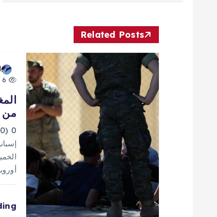
فّ
ح
Related Posts
ا
d
6 views
ل
المغ
من إ
م
0
ق
إسباني
الخمي
ا
أوروب
ل
ding