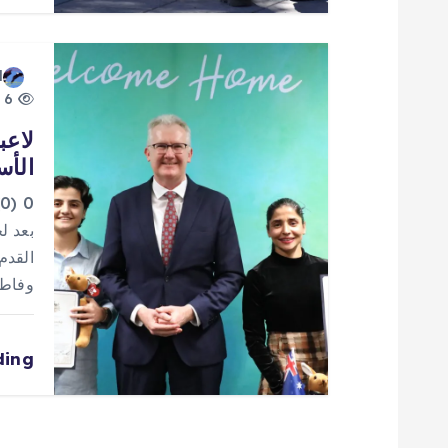
ا
ت
d
6 views
لاعب
الأس
0
بعد ل
وفاطمة پسنديده 
ding