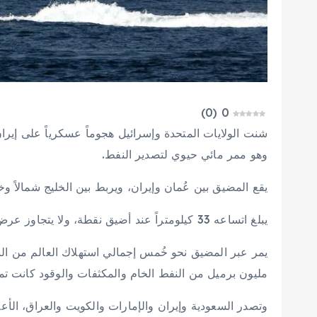
)
0
(
0
شنت الولايات المتحدة وإسرائيل هجوماً عسكرياً على إي
وهو ممر مائي حيوي لتصدير النفط.
يقع المضيق بين عُمان وإيران، ويربط بين الخليج شمالاً وخل
يبلغ اتساعه 33 كيلومتراً عند أضيق نقطة، ولا يتجاوز عرض ممري الدخول والخروج فيه 3 كيلومترات في كلا الاتجاهين.
مليون برميل من النفط الخام والمكثفات والوقود كانت تم
وتصدر السعودية وإيران والإمارات والكويت والعراق، الأ