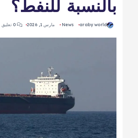
بالنسبة للنفط؟
araby world
News
مارس 1, 2026
0 تعليق