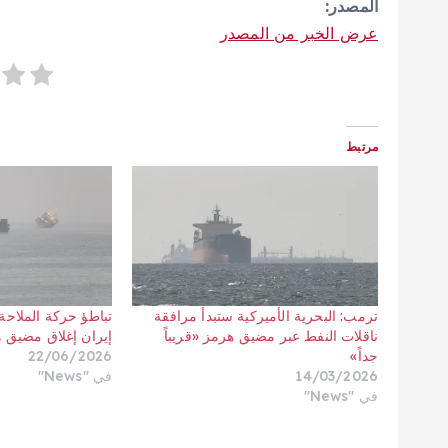
المصدر:
عرض الخبر من المصدر
مرتبط
ترمب: البحرية الأميركية ستبدأ مرافقة
تباطؤ حركة الملاحة 
ناقلات النفط عبر مضيق هرمز «قريباً
إيران إغلاق مضيق 
جداً»
22/06/2026
14/03/2026
في "News"
في "News"