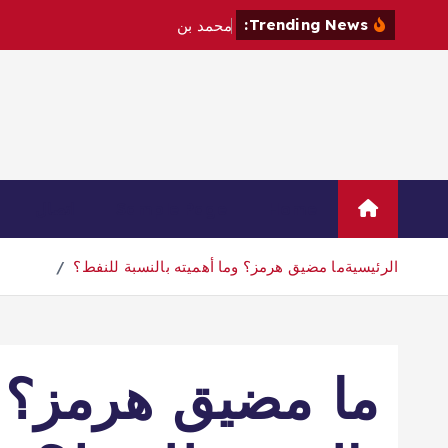
Trending News:
م
ح
م
د
ب
ن
س
ل
م
ا
ن
و
م
ا
Home
Sample Page
اتصال
الرئيسية
ما مضيق هرمز؟ وما أهميته بالنسبة للنفط؟
ما مضيق هرمز؟ و