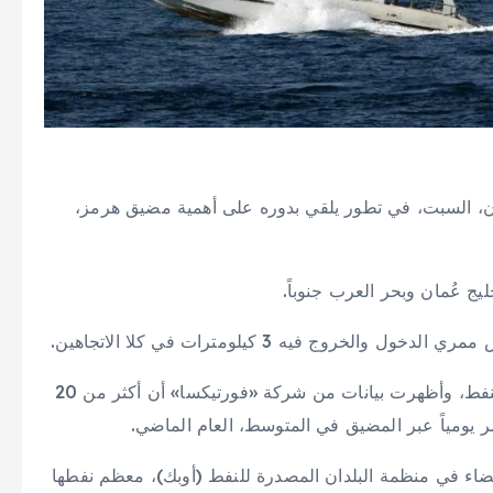
ران، السبت، في تطور يلقي بدوره على أهمية مضيق هرمز،
يج عُمان وبحر العرب جنوباً.
يمر عبر المضيق نحو خُمس إجمالي استهلاك العالم من النفط، وأظهرت بيانات من شركة «فورتيكسا» أن أكثر من 20
ر يومياً عبر المضيق في المتوسط، العام الماضي.
عضاء في منظمة البلدان المصدرة للنفط (أوبك)، معظم نفطها