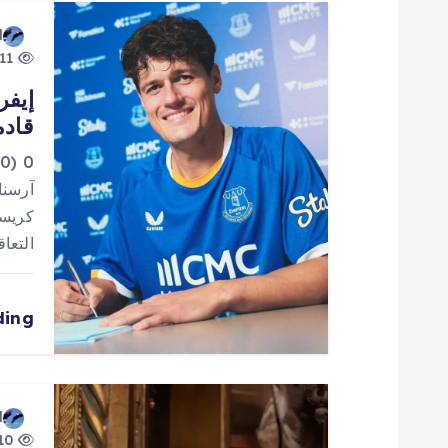
ا
d
11 views
ل
إيفر
قادم
م
0
ق
آرسنا
كريست
ا
التعا
ل
ding
ا
ت
d
10 views