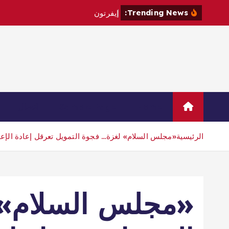
Trending News:
إ
ي
ف
ر
ت
و
ن
ي
ت
ع
ا
ق
د
م
Home
Sample Page
اتصال
الرئيسية
«مجلس السلام» لغزة… فجوة التمويل تعرقل إعادة الإعم
«مجلس السلام» 