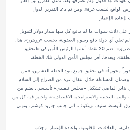
هّدت بها الدول ولم تصرفها بعد، تمثل الفارق بين إطار
ض الواقع لشعب غزة». ومن ثم دعا التقرير الدول
إعادة الإعمار.
ى ثلاث سنوات ما لم يدفع كل منها مليار دولار لتمويل
 تعلن أي دولة دفع رسوم العضوية، بحسب «رويترز». هذا،
وجاء تشكيل «المجلس» برئاسة ترمب في إطار «خارطة طريق» تضم 20 نقطة أعلنها الرئيس الأميركي «لتحقيق
منطقة». وبعدها، أقر مجلس الأمن الدولي تلك الخطة.
راً محورياً» في تحقيق جميع بنود الخطة العشرين، «من
، وضمان المساءلة خلال انتقال غزة من الصراع إلى السلام
في يناير الماضي تشكيل «مجلس تنفيذي» تأسيسي، يضم من
البنية التحتية والاستراتيجية الاقتصادية». واختير فيه كل من
شرق الأوسط ستيف ويتكوف، إلى جانب جاريد كوشنر، وتوني
رية، والعلاقات الإقليمية، وإعادة الإعمار، وجذب