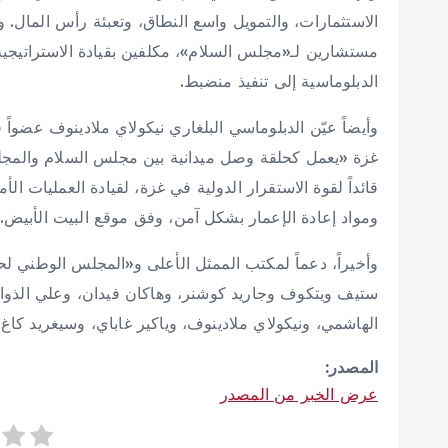
الاستثمارات، والتمويل واسع النطاق، وتعبئة رأس المال. 
مستشارين لـ«مجلس السلام»، مكلفين بقيادة الاستراتيجية
الدبلوماسية إلى تنفيذ منضبط.
وأيضاً عيّن الدبلوماسي البلغاري نيكولاي ملادينوف عضواً
غزة «يعمل كحلقة وصل ميدانية بين مجلس السلام والمجلس
قائداً لقوة الاستقرار الدولية في غزة، لقيادة العمليات ا
ومواد إعادة الإعمار بشكل آمن، وفق موقع البيت الأبيض.
وأخيراً، دعماً لمكتب الممثل الأعلى و«المجلس الوطني ل
ستيف ويتكوف وجاريد كوشنر، وهاكان فيدان، وعلي الذواد
الهاشمي، ونيكولاي ملادينوف، وياكير غاباي، وسيغريد كاغ.
المصدر:
عرض الخبر من المصدر