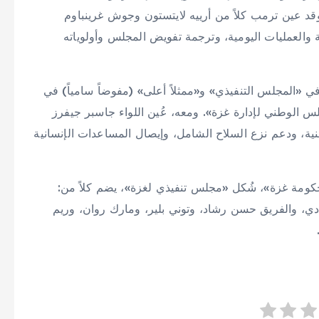
وقد عين ترمب كلاً من أرييه لايتستون وجوش غرينباوم
 والعمليات اليومية، وترجمة تفويض المجلس وأولوياته
 في «المجلس التنفيذي» و«ممثلاً أعلى» (مفوضاً سامياً) في
 الوطني لإدارة غزة». ومعه، عُين اللواء جاسبر جيفرز
لأمنية، ودعم نزع السلاح الشامل، وإيصال المساعدات الإنسانية
حكومة غزة»، شُكل «مجلس تنفيذي لغزة»، يضم كلاً من:
ي، والفريق حسن رشاد، وتوني بلير، ومارك روان، وريم