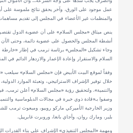
والصرف يجب سدّها على وجه السرعة… وأن الأموال التي تع
عمل موجود على الورق، وآخر يحقق نتائج ملموسة على أر
والمنظمات غير الأعضاء في المجلس إلى تقديم مساهمات ل
ينص ميثاق «مجلس السلام» على أن عضوية الدول تقتصر عل
أنشطة المجلس والحصول على عضوية دائمة، وحتى الآن لم
السلام والاستقرار وإعادة الإعمار والازدهار الدائم في ال
وفقاً لموقع البيت الأبيض فإن «مجلس السلام» سيلعب «دو
خلال توفير الإشراف الاستراتيجي، وتعبئة الموارد الدولية
والتنمية». ولتحقيق رؤية «مجلس السلام» أعلن ترمب، 
وصفوا بـ«قادة ذوي خبرة في مجالات الدبلوماسية والتنمية و
وزير الخارجية الأميركي ماركو روبيو، ومبعوث ترمب لل
بلير، ومارك روان، وأجاي بانغا، وروبرت غابرييل.
ومهمة «المجلس التنفيذي» الإشراف على بناء القدرات الإدا