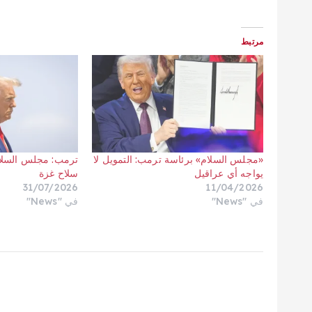
مرتبط
«مجلس السلام» برئاسة ترمب: التمويل لا
ترمب: مجلس السلام
يواجه أي عراقيل
سلاح غزة
31/07/2026
11/04/2026
في "News"
في "News"