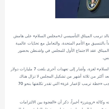
 دونالد ترمب الميثاق التأسيسي لـ«مجلس السلام» على هامش
بالتنسيق مع الأمم المتحدة، والتعامل مع تحدّيات عالمية
الميثاق عقد الاجتماع الأول للمجلس في واشنطن بحضور
ترمب أعلن أن بلاده ستقدم 10 مليارات دولار لـ«مجلس السلام» لغزة، وأشار إلى تعهدات أخرى بلغت 7 مليارات دولار
د أكثر من ثلاثة أشهر من تشكيل المجلس لا تزال هناك
فجوة بين التعهدات المالية والأموال المطلوب صرفها بموجب «خطة ترمب لإعمار غزة» التي تقدر تكلفتها بنحو 70
الة «رويترز» أخيراً، ذكر أن «الفجوة بين الالتزامات