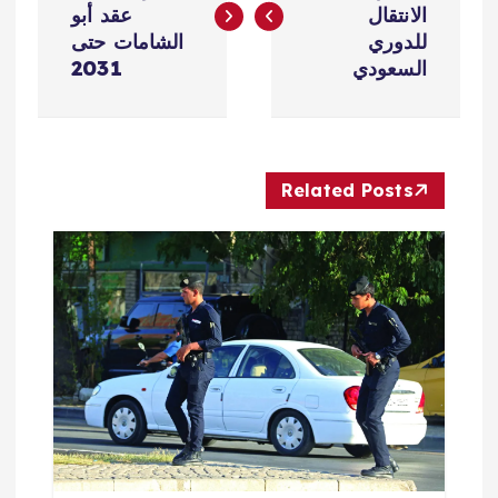
الانتقال
عقد أبو
فّ
للدوري
الشامات حتى
السعودي
2031
ح
ا
Related Posts
ل
م
ق
ا
ل
ا