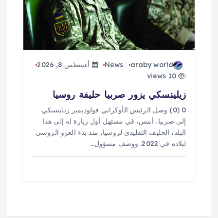
araby world
News
أغسطس 8, 2026
10 views
زيلينسكي يزور صربيا حليفة روسيا
0 (0) وصل الرئيس الأوكراني فولوديمير زيلينسكي
إلى صربيا، أمس، في مستهل أول زيارة له إلى هذا
البلد، الحليف التقليدي لروسيا، منذ بدء الغزو الروسي
لبلاده في 2022. ووصف مسؤول…