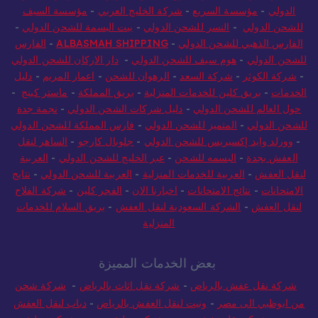
الدولي
-
مؤسسة السريع
-
شركة الخليج العربي
-
مؤسسة السيف
للشحن الدولي
-
النسر للشحن الدولي
-
بيت البسمة للشحن الدولي
-
الفارس الذهبي للشحن الدولي
-
ALBASMAH SHIPPING
-
الفارس
للشحن الدولي
-
هوم سيف للشحن الدولي
-
دار الاركان للشحن الدولي
-
شركة الكوثر
-
شركة السعد
-
الرهوان للشحن
-
اعمار المريم
-
دليل
الخدمات
-
بريق كلين للخدمات المنزلية
-
بريق المملكة
-
ماستر كينج
-
حول العالم للشحن الدولي
-
دليل شركات الشحن الدولي
-
نجمة جدة
للشحن الدولي
-
المتميز للشحن الدولي
-
فارس المملكة للشحن الدولي
-
وورلد وايد إكسبريس للشحن الدولي
-
جلوبال كارجو
-
الساهر لنقل
العفش بجدة
-
البسمه للشحن
-
عبر الخليج للشحن الدولي
-
العربية
لنقل العفش
-
العربية للخدمات المنزلية
-
العربية للشحن الدولي
-
نتايج
الامتحانات
-
نتائج الامتحانات
-
اخبارنا الان
-
الفجر كلين
-
شركة الفلاح
لنقل العفش
-
الشركة السعودية لنقل العفش
-
بريق السلام للخدمات
المنزلية
بعض الخدمات المميزة
شركة نقل عفش بالرياض
-
شركة نقل اثاث بالرياض
-
شركة شحن
من ابوظبي الى مصر
-
ونيت لنقل العفش بالرياض
-
دباب لنقل العفش