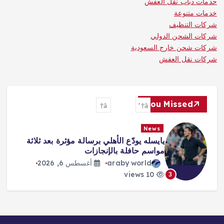
حدمات دباب نقل العفش
خدمات متنوعة
شركات التنظيف
شركات الشحن الدولي
شركات شحن خارج السعودية
شركات نقل العفش
You Missed
News
«صفقة القرن» و«الملك المصري»…
هكذا احتفت الصحافة التركية بانتقال
محمد صلاح
araby world
أغسطس 6, 2026
9 views
4