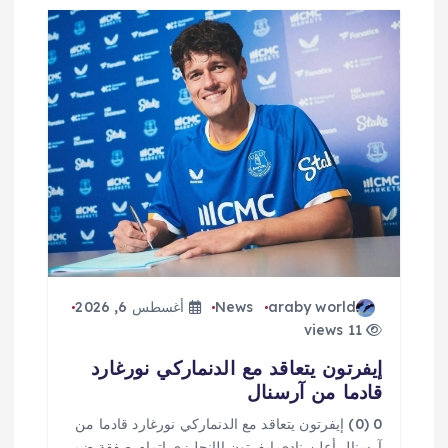
م
ق
ا
ل
ا
ت
araby world
News
أغسطس 6, 2026
11 views
إيفرتون يتعاقد مع الدنماركي نورغارد
قادما من آرسنال
0 (0) إيفرتون يتعاقد مع الدنماركي نورغارد قادما من
آرسنال أعلن نادي إيفرتون الإنجليزي إتمام صفقة ضم