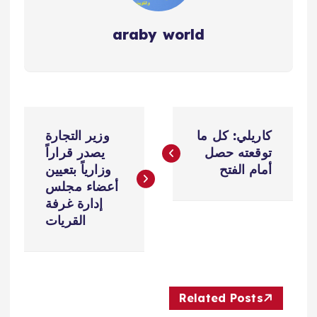
araby world
ت
كاريلي: كل ما
وزير التجارة
ص
توقعته حصل
يصدر قراراً
أمام الفتح
وزارياً بتعيين
فّ
أعضاء مجلس
إدارة غرفة
ح
القريات
ا
ل
Related Posts