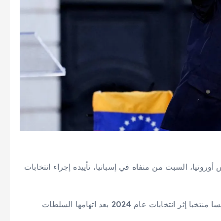
أوروتيا، السبت من منفاه في إسبانيا، تأييده إجراء انتخابات
واعتبرت المعارضة الدبلوماسي السابق البالغ 76 عاما رئيسا منتخبا إثر انتخابات عام 2024 بعد اتهامها السلطات