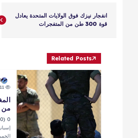
ت
انفجار نيزك فوق الولايات المتحدة يعادل
ص
قوة 300 طن من المتفجرات
فّ
ح
Related Posts
ا
d
11 views
ل
المغ
من إ
م
0
ق
إسباني
الخمي