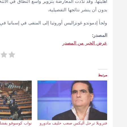
أهليتها. وقد ندّدت المعارضة بتزوير واسع النطاق في الانت
بدون أن ينشر نتائجها التفصيلية.
ولجأ إدموندو غونزاليس أوروتيا إلى المنفى في إسبانيا في سبتمبر (أيلول) 2024 بعد 
المصدر:
عرض الخبر من المصدر
مرتبط
فنزويلا ترحل أليكس صعب حليف مادورو
نواب كوسوفو يفشل