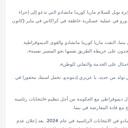
ة نوبل للسلام ماريا كورينا ماتشادو التي تدعو إلى إجراء
مادورو في عملية عسكرية خاطفة في كراكاس في يناير (كانون
نما، التقت ماريا كورينا ماتشادو والقوى الديموقراطية
متحدون على خريطة الطريق نفسها نحو المصير نفسه».
مثال على الخدمة والتفاني للوطن».
 تولد من جديد، يا عزيزي إدموندو، تحمل اسمك محفورا في
ل ديموقراطي مع الحكومة من أجل تنظيم «انتخابات رئاسية
 مع قادة المعارضة في بنما.
وترشح غونزاليس أوروتيا في اللحظة الأخيرة بدلا من ماتشادو في الانتخابات الرئاسية في عام 2024، بعد إعلان عدم