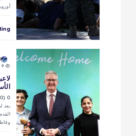
ا
أوروب
ل
ding
ا
ت
d
9 views
لاعب
الأس
0
بعد ل
وفاطمة پسنديده 