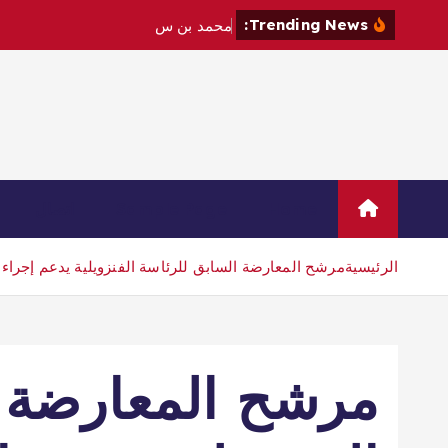
Trending News:
م
ح
م
د
ب
ن
س
ل
م
ا
ن
و
م
ا
ك
Home
Sample Page
اتصال
الرئيسية
مرشح المعارضة السابق للرئاسة الفنزويلية يدعم إجراء 
مرشح المعارضة ا