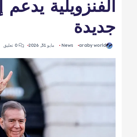
الفنزويلية يدعم إ
جديدة
araby world
News
مايو 31, 2026
0 تعليق