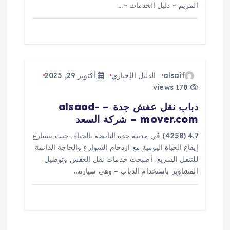
ت
المريم – دليل الخدمات –…
alsaif
الدليل الإخباري
أكتوبر 29, 2025
178 views
دباب نقل عفش جدة – alsaad-
mover.com – شركة السعد
4.7 (4258) في مدينة جدة النابضة بالحياة، حيث يتسارع
إيقاع الحياة اليومية مع ازدحام الشوارع والحاجة الدائمة
للتنقل السريع، أصبحت خدمات نقل العفش وتوصيل
المشاوير باستخدام الدباب – وهي سيارة…