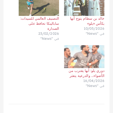
خالد بن سطام يتوج أبها
التصنيف العالمي للسيدات:
بكأس «يلو»
سابالينكا تحافظ على
10/05/2026
الصدارة
في "News"
23/02/2026
في "News"
دوري يلو: أبها يقترب من
الأضواء… والدرعية يتعثر
16/04/2026
في "News"