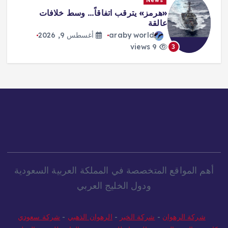
News
«هرمز» يترقب اتفاقاً… وسط خلافات
عالقة
araby world
أغسطس 9, 2026
9 views
3
أهم المواقع المتخصصة في المملكة العربية السعودية
ودول الخليج العربي
شركة الرهوان
-
شركة الخير
-
الرهوان الذهبي
-
شركة سعودي