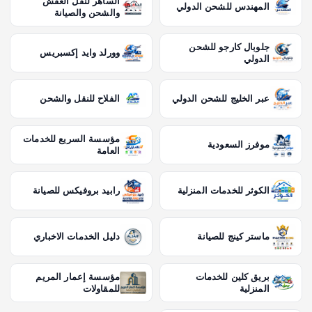
الساهر لنقل العفش
المهندس للشحن الدولي
والشحن والصيانة
جلوبال كارجو للشحن
وورلد وايد إكسبريس
الدولي
عبر الخليج للشحن الدولي
الفلاح للنقل والشحن
مؤسسة السريع للخدمات
موفرز السعودية
العامة
الكوثر للخدمات المنزلية
رابيد بروفيكس للصيانة
ماستر كينج للصيانة
دليل الخدمات الاخباري
بريق كلين للخدمات
مؤسسة إعمار المريم
المنزلية
للمقاولات