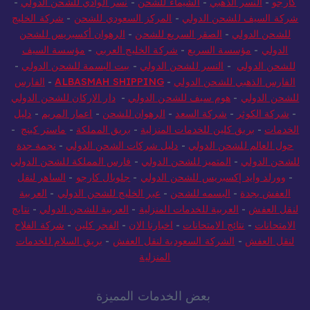
كارجو
-
النسر الذهبي
-
الشيماء للشحن
-
نسر الوادي للشحن الدولي
-
شركة السيف للشحن الدولي
-
المركز السعودي للشحن
-
شركة الخليج
للشحن الدولي
-
الصقر السريع للشحن
-
الرهوان أكسبريس للشحن
الدولي
-
مؤسسة السريع
-
شركة الخليج العربي
-
مؤسسة السيف
للشحن الدولي
-
النسر للشحن الدولي
-
بيت البسمة للشحن الدولي
-
الفارس الذهبي للشحن الدولي
-
ALBASMAH SHIPPING
-
الفارس
للشحن الدولي
-
هوم سيف للشحن الدولي
-
دار الاركان للشحن الدولي
-
شركة الكوثر
-
شركة السعد
-
الرهوان للشحن
-
اعمار المريم
-
دليل
الخدمات
-
بريق كلين للخدمات المنزلية
-
بريق المملكة
-
ماستر كينج
-
حول العالم للشحن الدولي
-
دليل شركات الشحن الدولي
-
نجمة جدة
للشحن الدولي
-
المتميز للشحن الدولي
-
فارس المملكة للشحن الدولي
-
وورلد وايد إكسبريس للشحن الدولي
-
جلوبال كارجو
-
الساهر لنقل
العفش بجدة
-
البسمه للشحن
-
عبر الخليج للشحن الدولي
-
العربية
لنقل العفش
-
العربية للخدمات المنزلية
-
العربية للشحن الدولي
-
نتايج
الامتحانات
-
نتائج الامتحانات
-
اخبارنا الان
-
الفجر كلين
-
شركة الفلاح
لنقل العفش
-
الشركة السعودية لنقل العفش
-
بريق السلام للخدمات
المنزلية
بعض الخدمات المميزة