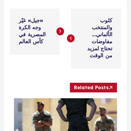
ت
كلوب
«جيل» غيّر
ص
والمنتخب
وجه الكرة
الألماني…
المصرية في
فّ
مفاوضات
كأس العالم
تحتاج لمزيد
ح
من الوقت
ا
ل
Related Posts
م
ق
ا