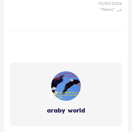
07/07/2026
في "News"
araby world