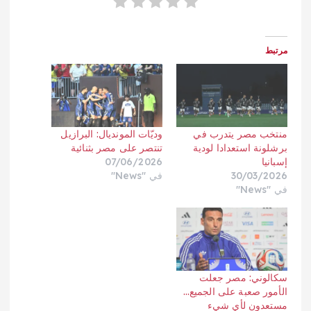
مرتبط
منتخب مصر يتدرب في
وديّات المونديال: البرازيل
برشلونة استعدادا لودية
تنتصر على مصر بثنائية
إسبانيا
07/06/2026
30/03/2026
في "News"
في "News"
سكالوني: مصر جعلت
الأمور صعبة على الجميع…
مستعدون لأي شيء