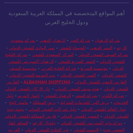
أهم المواقع المتخصصة في المملكة العربية السعودية
ودول الخليج العربي
شركة الرهوان
-
شركة الخير
-
الرهوان الذهبي
-
شركة سعودي
كارجو
-
النسر الذهبي
-
الشيماء للشحن
-
نسر الوادي للشحن الدولي
-
شركة السيف للشحن الدولي
-
المركز السعودي للشحن
-
شركة الخليج
للشحن الدولي
-
الصقر السريع للشحن
-
الرهوان أكسبريس للشحن
الدولي
-
مؤسسة السريع
-
شركة الخليج العربي
-
مؤسسة السيف
للشحن الدولي
-
النسر للشحن الدولي
-
بيت البسمة للشحن الدولي
-
الفارس الذهبي للشحن الدولي
-
ALBASMAH SHIPPING
-
الفارس
للشحن الدولي
-
هوم سيف للشحن الدولي
-
دار الاركان للشحن الدولي
-
شركة الكوثر
-
شركة السعد
-
الرهوان للشحن
-
اعمار المريم
-
دليل
الخدمات
-
بريق كلين للخدمات المنزلية
-
بريق المملكة
-
ماستر كينج
-
حول العالم للشحن الدولي
-
دليل شركات الشحن الدولي
-
نجمة جدة
للشحن الدولي
-
المتميز للشحن الدولي
-
فارس المملكة للشحن الدولي
-
وورلد وايد إكسبريس للشحن الدولي
-
جلوبال كارجو
-
الساهر لنقل
العفش بجدة
-
البسمه للشحن
-
عبر الخليج للشحن الدولي
-
العربية