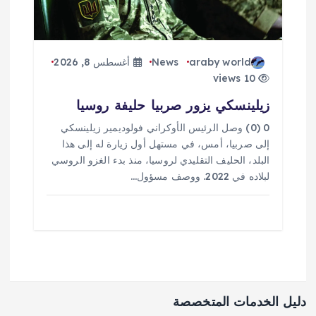
araby world
News
أغسطس 8, 2026
10 views
زيلينسكي يزور صربيا حليفة روسيا
0 (0) وصل الرئيس الأوكراني فولوديمير زيلينسكي
إلى صربيا، أمس، في مستهل أول زيارة له إلى هذا
البلد، الحليف التقليدي لروسيا، منذ بدء الغزو الروسي
لبلاده في 2022. ووصف مسؤول…
دليل الخدمات المتخصصة