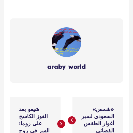
araby world
ت
«شمس»
شيفو بعد
ص
السعودي لسبر
الفوز الكاسح
أغوار الطقس
على روما:
الفضائي
السر في روح