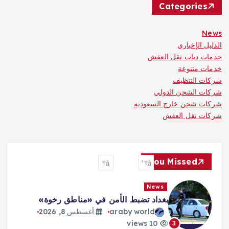
Categories
News
الدليل الإخباري
حدمات دباب نقل العفش
خدمات متنوعة
شركات التنظيف
شركات الشحن الدولي
شركات شحن خارج السعودية
شركات نقل العفش
You Missed
News
ترمب: الحرب ستنتهي و«هرمز» سيفتح
قريباً
araby world
أغسطس 8, 2026