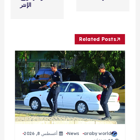
فّ
الإنتر
ح
ا
Related Posts
ل
م
ق
ا
ل
ا
ت
araby world
News
أغسطس 8, 2026