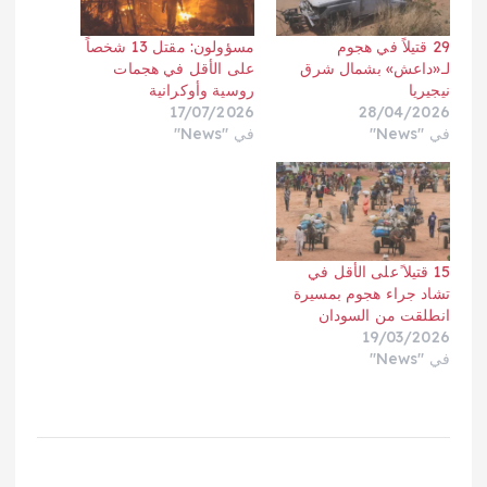
29 قتيلاً في هجوم
مسؤولون: مقتل 13 شخصاً
لـ«داعش» بشمال شرق
على الأقل في هجمات
نيجيريا
روسية وأوكرانية
17/07/2026
28/04/2026
في "News"
في "News"
15 قتيلا ًعلى الأقل في
تشاد جراء هجوم بمسيرة
انطلقت من السودان
19/03/2026
في "News"