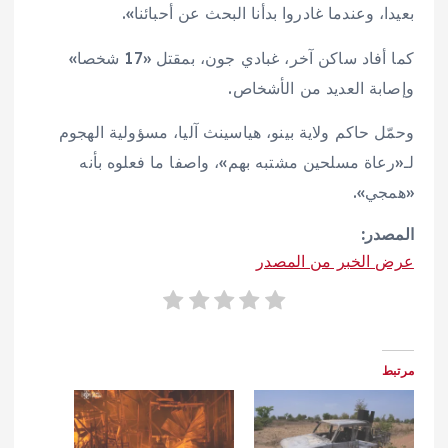
بعيدا، وعندما غادروا بدأنا البحث عن أحبائنا».
كما أفاد ساكن آخر، غبادي جون، بمقتل «17 شخصا»
وإصابة العديد من الأشخاص.
وحمّل حاكم ولاية بينو، هياسينث آليا، مسؤولية الهجوم
لـ«رعاة مسلحين مشتبه بهم»، واصفا ما فعلوه بأنه
«همجي».
المصدر:
عرض الخبر من المصدر
مرتبط