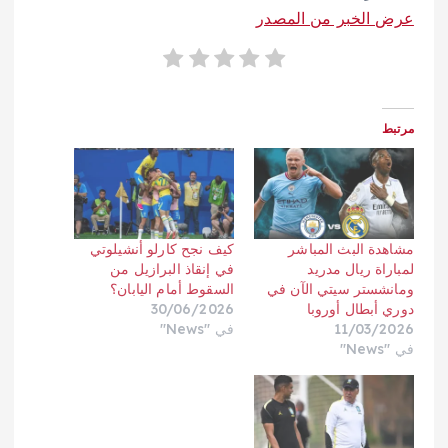
عرض الخبر من المصدر
مرتبط
مشاهدة البث المباشر
كيف نجح كارلو أنشيلوتي
لمباراة ريال مدريد
في إنقاذ البرازيل من
ومانشستر سيتي الآن في
السقوط أمام اليابان؟
دوري أبطال أوروبا
30/06/2026
11/03/2026
في "News"
في "News"