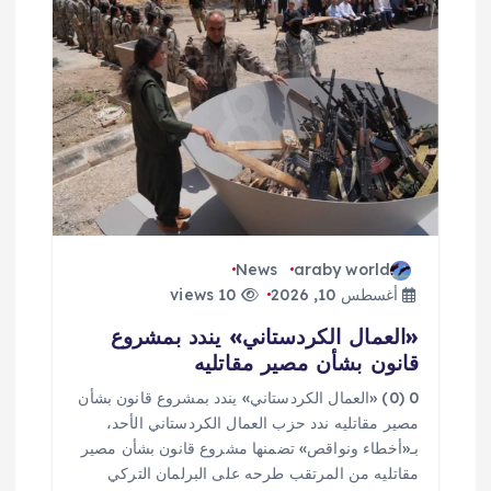
ق
ا
ل
ا
ت
News
araby world
أغسطس 10, 2026
10 views
«العمال الكردستاني» يندد بمشروع
قانون بشأن مصير مقاتليه
0 (0) «العمال الكردستاني» يندد بمشروع قانون بشأن
مصير مقاتليه ندد حزب العمال الكردستاني الأحد،
بـ«أخطاء ونواقص» تضمنها مشروع قانون بشأن مصير
مقاتليه من المرتقب طرحه على البرلمان التركي