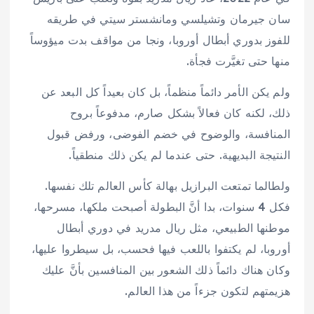
سان جيرمان وتشيلسي ومانشستر سيتي في طريقه
للفوز بدوري أبطال أوروبا، ونجا من مواقف بدت ميؤوساً
منها حتى تغيَّرت فجأة.
ولم يكن الأمر دائماً منظماً، بل كان بعيداً كل البعد عن
ذلك، لكنه كان فعالاً بشكل صارم، مدفوعاً بروح
المنافسة، والوضوح في خضم الفوضى، ورفض قبول
النتيجة البديهية. حتى عندما لم يكن ذلك منطقياً.
ولطالما تمتعت البرازيل بهالة كأس العالم تلك نفسها.
فكل 4 سنوات، بدا أنَّ البطولة أصبحت ملكها، مسرحها،
موطنها الطبيعي، مثل ريال مدريد في دوري أبطال
أوروبا، لم يكتفوا باللعب فيها فحسب، بل سيطروا عليها،
وكان هناك دائماً ذلك الشعور بين المنافسين بأنَّ عليك
هزيمتهم لتكون جزءاً من هذا العالم.