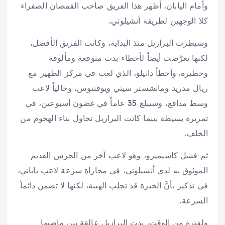
وأمام اليابان، أظهر هذا الفريق صاحب القمصان الصفراء
كلا الوجهين لطريقة أنشيلوتي.
وسيطرت البرازيل منذ البداية، وكانت الفريق الأفضل،
لكنها تعرَّضت أيضاً لأخطاء بدت متوقعة ومألوفة
وخطيرة. وأخطأ دانيلو، الذي لعب في مركز الظهير مع
ريال مدريد ومانشستر سيتي ويوفنتوس، وحالياً لاعب
وسط مدافع، وسيبلغ 35 عاماً في غضون أسبوعين، في
تمريرة بسيطة بينما كانت البرازيل تحاول بناء الهجوم من
الخلف.
ثم فشل كاسيميرو، وهو لاعب آخر من الحرس القديم
الموثوق به لدى أنشيلوتي، في مجاراة سرعة لاعب ياباني،
في تذكير بأنَّ الخبرة قد تجلب الهيبة، لكنها لا تضمن دائماً
السرعة.
ولفترة من الوقت، بدت البرازيل عالقة بين ماضيها