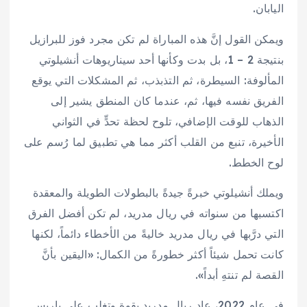
اليابان.
ويمكن القول إنَّ هذه المباراة لم تكن مجرد فوز للبرازيل
بنتيجة 2 – 1، بل بدت وكأنها أحد سيناريوهات أنشيلوتي
المألوفة: السيطرة، ثم التذبذب، ثم المشكلات التي يوقع
الفريق نفسه فيها، ثم، عندما كان المنطق يشير إلى
الذهاب للوقت الإضافي، تلوح لحظة تحدٍّ في الثواني
الأخيرة، تنبع من القلب أكثر مما هي تطبيق لما رُسم على
لوح الخطط.
ويملك أنشيلوتي خبرةً جيدةً بالبطولات الطويلة والمعقدة
اكتسبها من سنواته في ريال مدريد، لم تكن أفضل الفرق
التي درَّبها في ريال مدريد خاليةً من الأخطاء دائماً، لكنها
كانت تحمل شيئاً أكثر خطورةً من الكمال: «اليقين بأنَّ
القصة لم تنتهِ أبداً».
في عام 2022، عاد ريال مدريد بقوة وتغلب على باريس