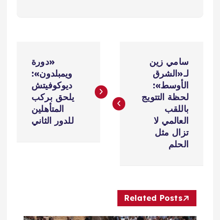
ت
سامي زين
«دورة
ص
لـ«الشرق
ويمبلدون»:
الأوسط»:
ديوكوفيتش
فّ
لحظة التتويج
يلحق بركب
باللقب
المتأهلين
ح
العالمي لا
للدور الثاني
تزال مثل
ا
الحلم
ل
م
Related Posts