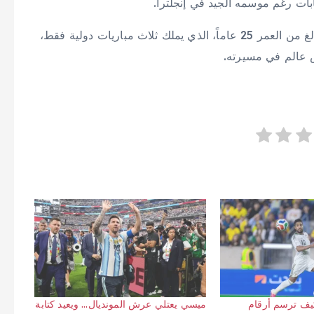
ابات رغم موسمه الجيد في إنجلترا.
ويبرز أيضاً اسم خوسيه مانويل لوبيز مهاجم بالميراس البالغ من العمر 25 عاماً، الذي يملك ثلاث مباريات دولية فقط،
 عالم في مسيرته.
 كيف ترسم أرقام
ميسي يعتلي عرش المونديال… ويعيد كتابة