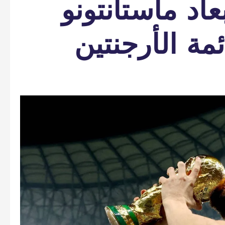
د ماستانتونو
مة الأرجنتين