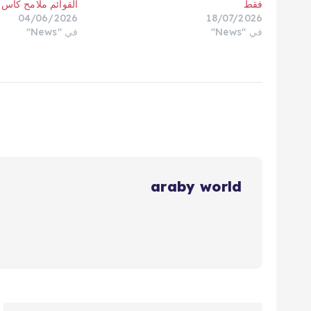
فقط
القوائم ملامح كأس العال
04/06/2026
18/07/2026
في "News"
في "News"
araby world