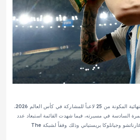
أعلن ليونيل سكالوني، مدرب منتخب الأرجنتين، القائمة النهائية المكونة من 25 لاعباً للمشاركة في كأس العالم 2026،
لمرة السادسة في مسيرته، فيما شهدت القائمة استبعاد عدد
من الأسماء البارزة يتقدمها فرانكو ماستانتونو وأليخاندرو غارناتشو وجيانلوكا بريستياني وذلك وفقاً لشبكة The