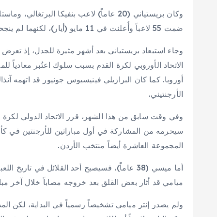
ضمت 55 لاعباً وأُعلنت في 11 مايو (أيار)، لكنهما لم ينجحا في حجز مكان ضمن القائمة النهائية لحاملة اللقب.
وجاء استبعاد بريستياني بعد أشهر مثيرة للجدل، إذ تعر
الاتحاد الأوروبي لكرة القدم بسبب سلوك اعتُبر معادياً لل
أوروبا. كما كان البرازيلي فينيسيوس جونيور قد اتهمه آنذا
الأرجنتيني.
وفي وقت سابق من هذا الشهر، قرر الاتحاد الدولي لكرة ال
سيحرمه من المشاركة في أول مباراتين للأرجنتين في كأس 
المجموعة العاشرة أيضاً منتخب الأردن.
أما ميسي (38 عاماً)، فسيصبح أحد القلائل في تا
ميامي قد أثار بعض القلق بعد خروجه مصاباً خلال آخر مبا
ولم يصدر إنتر ميامي تشخيصاً رسمياً في البداية، لكن ا