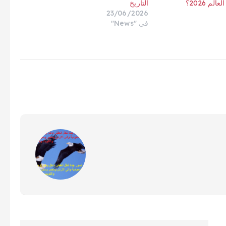
م 2026؟
التاريخ
23/06/2026
في "News"