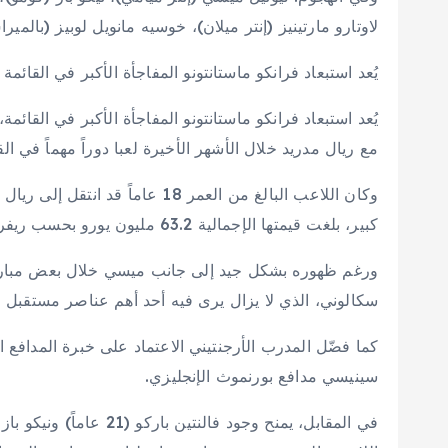
لاوتارو مارتينيز (إنتر ميلان)، خوسيه مانويل لوبيز (بالميرا
يُعد استبعاد فرانكو ماستانتونو المفاجأة الأكبر في القائمة
يُعد استبعاد فرانكو ماستانتونو المفاجأة الأكبر في القائ
مع ريال مدريد خلال الأشهر الأخيرة لعبا دوراً مهماً في الق
وكان اللاعب البالغ من العمر 18 
كبير، بلغت قيمتها الإجمالية 63.2 مليون يورو بحسب ريفر بليت.
ورغم ظهوره بشكل جيد إلى جانب ميسي خلال بعض مباريات
سكالوني، الذي لا يزال يرى فيه أحد أهم عناصر مستقبل ال
كما فضّل المدرب الأرجنتيني الاعتماد على خبرة المدافع
سينيسي مدافع بورنموث الإنجليزي.