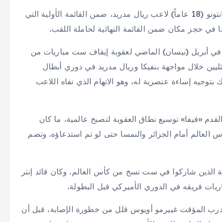
وكان بريستياني (20 عاماً) لاعب بنفيكا البرتغالي، وماستانتونو (18 عاماً) لاعب ريال مدريد، ضمن القائمة الأولية التي
ض في أبريل (نيسان) الماضي لعقوبة إيقاف ست مباريات من
مثليين خلال مواجهة بنفيكا وريال مدريد في دوري أبطال
ك بتوجيه إساءة عنصرية له، وهو الاتهام الذي نفاه اللاعب
قدم «فيفا» توسيع نطاق العقوبة لتصبح عالمية، ما كان
العالم أمام الجزائر والنمسا حتى لو تم استدعاؤه. وتضم
ريخ اللعبة الذين شاركوا في ست نسخ من كأس العالم. وكان قائد إنتر
ريات فريقه في الدوري الأميركي قبل البطولة.
لمدرب المؤقت غييرمو أويوس قلل من خطورة الإصابة، قبل أن