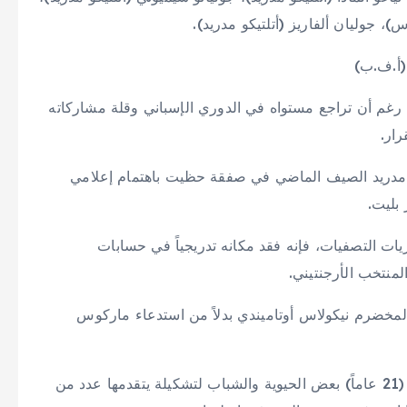
س)، جوليان ألفاريز (أتلتيكو مدريد).
 (أ.ف.ب)
مة، رغم أن تراجع مستواه في الدوري الإسباني وقلة مشاركاته
رار.
عاماً قد انتقل إلى ريال مدريد الصيف الماضي في صفقة حظيت باهتمام إعلامي
 التصفيات، فإنه فقد مكانه تدريجياً في حسابات
منتخب الأرجنتيني.
 المخضرم نيكولاس أوتاميندي بدلاً من استدعاء ماركوس
في المقابل، يمنح وجود فالنتين باركو (21 عاماً) ونيكو باز (21 عاماً) بعض الحيوية والشباب لتشكيلة يتقدمها عدد من