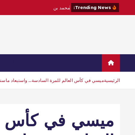
Trending News:
م
ح
م
د
ب
ن
س
ل
م
ا
ن
و
م
ا
ك
Home
Sample Page
اتصال
الرئيسية
ميسي في كأس العالم للمرة السادسة… واستبعاد ماستانت
ميسي في كأس ال