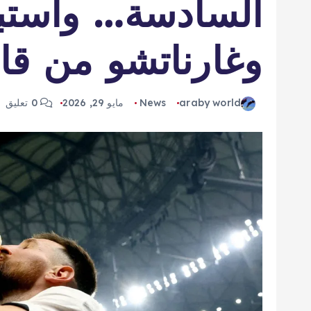
السادسة… واستبعا
وغارناتشو من قائ
araby world
News
مايو 29, 2026
0 تعليق