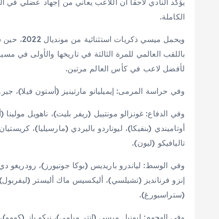
يؤكد النادي لاحقاً أن اللاعب يعاني من إجهاد عضلي في ا
الكاملة.
ويحمل ميسي 
باللقب العالمي للمرة الثالثة في تاريخها والأولى في مسي
لأفضل لاعب في كأس العالم مرتين.
وفي حراسة المرمى: إيميليانو مارتينيز (أستون فيلا)، جيرو
وفي الدفاع: غونزالو مونتييل (ريفر بليت)، ناهويل مولينا (أ
أوتاميندي (بنفيكا)، ليوناردو باليردي (مارسيليا)، كريستيان
تاليافيكو (ليون).
وفي الوسط: لياندرو باريديس (بوكا جونيورز)، رودريغو دي
إنزو فرنانديز (تشيلسي)، أليكسيس ماك أليستر (ليفربول)،
(ستراسبورغ).
وفي الهجوم: ليونيل ميسي (إنتر ميامي)، نيكو باز (كومو)، تي