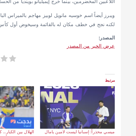
اللاعبين المخضرمين، بينما خرج إيميليانو بوينديا من الحس
لكنه نجح في خطف مكان له بالقائمة وسيخوض أول كأس
المصدر:
عرض الخبر من المصدر
مرتبط
ميسي محذراً: إسبانيا ليست لامين يامال
الهلال بين الكبار…