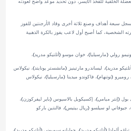
لعضلة الخلفية للفخذ الأيسر، دون تحديد موعد واضح لعودته
ذكريات استثنائية من مونديال 2022، حين سجل سبعة أهداف وصنع ثلاثة أخرى وقاد الأرجنتين للفوز
رته الشخصية، كما أصبح أول لاعب يفوز بالكرة الذهبية
نيمو رولي (مارسيليا)، خوان موسو (أتلتيكو مدريد).
تلتيكو مدريد)، ليساندرو مارتينيز (مانشستر يونايتد)، نيكولاس
 روميرو (توتنهام)، فاكوندو ميدينا (مارسيليا)، نيكولاس
 بول (إنتر ميامي)، إكسيكويل بالاسيوس (باير ليفركوزن)،
 جيوفاني لو سيلسو (ريال بيتيس)، فالنتين باركو
اغو ألمادا (أتلتيكو مدريد)، جوليانو سيميوني (أتلتيكو مدريد)،