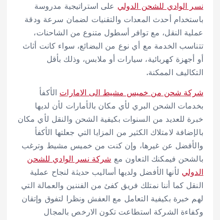
نسر الوادي للشحن الدولي
على استراتيجية مدروسة
باستخدام أحدث المعدات والتقنيات لضمان سرعة ودقة
عملية النقل، مع توافر أسطول متنوع من الشاحنات،
تتناسب الخدمة مع أي نوع من البضائع، سواء كانت أثاث
أو أجهزة كهربائية، سيارات أو ملابس، وذلك بأقل
التكاليف الممكنة.
شركة شحن من خميس مشيط الى الامارات
الأكفأ
بخدمات الشحن البري لأي مكان بالأمارات لأن لديها
خبرة للعديد من السنوات بكيفية الشحن والنقل لأي مكان
بالإضافة لامتلاك الكثير من المزايا التي جعلتها الأكفأ
والأفضل عن غيرها، وإن كنت من خميس مشيط وترغب
بالشحن فيمكنك التعاون مع
شركة نسر الوادي للشحن
الدولي
لأنها الأفضل ولديها أساليب حديثة لنجاح عملية
النقل كما أننا نمتلك فريق كفئ من الفننين والعمالة التي
لهم خبرة بكيفية التعامل مع العفش ونظرا لتفوق وإتقان
وكفاءة الشركة استطاعت تكون الارخص بالمجال