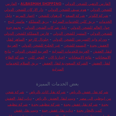
الفارس الذهبي للشحن الدولي
-
ALBASMAH SHIPPING
-
الفارس
للشحن الدولي
-
هوم سيف للشحن الدولي
-
دار الاركان للشحن الدولي
-
شركة الكوثر
-
شركة السعد
-
الرهوان للشحن
-
اعمار المريم
-
دليل
الخدمات
-
بريق كلين للخدمات المنزلية
-
بريق المملكة
-
ماستر كينج
-
حول العالم للشحن الدولي
-
دليل شركات الشحن الدولي
-
نجمة جدة
للشحن الدولي
-
المتميز للشحن الدولي
-
فارس المملكة للشحن الدولي
-
وورلد وايد إكسبريس للشحن الدولي
-
جلوبال كارجو
-
الساهر لنقل
العفش بجدة
-
البسمه للشحن
-
عبر الخليج للشحن الدولي
-
العربية
لنقل العفش
-
العربية للخدمات المنزلية
-
العربية للشحن الدولي
-
نتايج
الامتحانات
-
نتائج الامتحانات
-
اخبارنا الان
-
الفجر كلين
-
شركة الفلاح
لنقل العفش
-
الشركة السعودية لنقل العفش
-
بريق السلام للخدمات
المنزلية
بعض الخدمات المميزة
شركة نقل عفش بالرياض
-
شركة نقل اثاث بالرياض
-
شركة شحن
من ابوظبي الى مصر
-
ونيت لنقل العفش بالرياض
-
دباب لنقل العفش
بجدة
-
شركة نقل عفش بجدة
-
شركة تنظيف بجدة
-
شركة تنظيف
كنب بالبخار بجدة
-
دباب نقل عفش جدة
-
ونيت نقل عفش