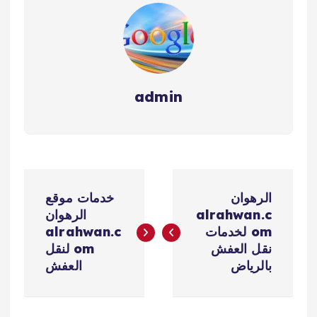
شركة-نقل-عفش-من-
السعودية-الى-الامارات
ارخص-شركة-شحن-
للامارات شركة-شحن-
عفش-من-الرياض-الى-
دبي شركة-شحن-عفش-
admin
من-الرياض-الى-الامارات
نقل-عفش-من-السعودية-
الى-الاردن شركة-نقل-
عفش-من-جدة-الي-
الامارات نقل-عفش-من-
السعودية-الى-الامارات
ت
شركة-شحن-عفش-من-
الرهوان
خدمات موقع
جدة-الى-الامارات…
ص
alrahwan.c
الرهوان
om لخدمات
alrahwan.c
فّ
نقل العفش
om لنقل
بالرياض
العفش
ح