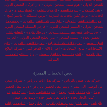
للشحن الدولي
-
هوم سيف للشحن الدولي
-
دار الاركان للشحن الدولي
-
شركة الكوثر
-
شركة السعد
-
الرهوان للشحن
-
اعمار المريم
-
دليل
الخدمات
-
بريق كلين للخدمات المنزلية
-
بريق المملكة
-
ماستر كينج
-
حول العالم للشحن الدولي
-
دليل شركات الشحن الدولي
-
نجمة جدة
للشحن الدولي
-
المتميز للشحن الدولي
-
فارس المملكة للشحن الدولي
-
وورلد وايد إكسبريس للشحن الدولي
-
جلوبال كارجو
-
الساهر لنقل
العفش بجدة
-
البسمه للشحن
-
عبر الخليج للشحن الدولي
-
العربية
لنقل العفش
-
العربية للخدمات المنزلية
-
العربية للشحن الدولي
-
نتايج
الامتحانات
-
نتائج الامتحانات
-
اخبارنا الان
-
الفجر كلين
-
شركة الفلاح
لنقل العفش
-
الشركة السعودية لنقل العفش
-
بريق السلام للخدمات
المنزلية
بعض الخدمات المميزة
شركة نقل عفش بالرياض
-
شركة نقل اثاث بالرياض
-
شركة شحن
من ابوظبي الى مصر
-
ونيت لنقل العفش بالرياض
-
دباب لنقل العفش
بجدة
-
شركة نقل عفش بجدة
-
شركة تنظيف بجدة
-
شركة تنظيف
كنب بالبخار بجدة
-
دباب نقل عفش جدة
-
ونيت نقل عفش
بالرياض
-
نقل عفش من جدة الي الاردن
-
نجار بجدة
-
تنظيف خزانات