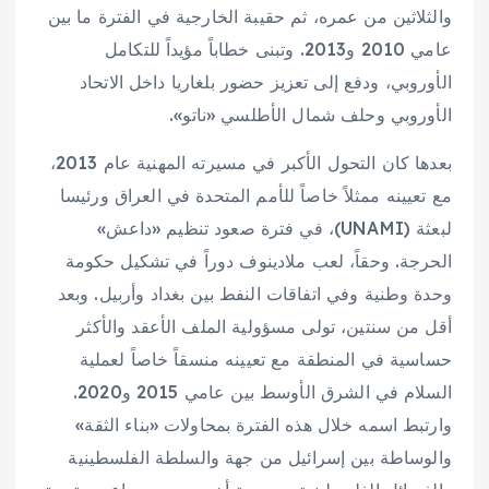
والثلاثين من عمره، ثم حقيبة الخارجية في الفترة ما بين
عامي 2010 و2013. وتبنى خطاباً مؤيداً للتكامل
الأوروبي، ودفع إلى تعزيز حضور بلغاريا داخل الاتحاد
الأوروبي وحلف شمال الأطلسي «ناتو».
بعدها كان التحول الأكبر في مسيرته المهنية عام 2013،
مع تعيينه ممثلاً خاصاً للأمم المتحدة في العراق ورئيسا
لبعثة (UNAMI)، في فترة صعود تنظيم «داعش»
الحرجة. وحقاً، لعب ملادينوف دوراً في تشكيل حكومة
وحدة وطنية وفي اتفاقات النفط بين بغداد وأربيل. وبعد
أقل من سنتين، تولى مسؤولية الملف الأعقد والأكثر
حساسية في المنطقة مع تعيينه منسقاً خاصاً لعملية
السلام في الشرق الأوسط بين عامي 2015 و2020.
وارتبط اسمه خلال هذه الفترة بمحاولات «بناء الثقة»
والوساطة بين إسرائيل من جهة والسلطة الفلسطينية