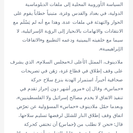
السياسة الأوروبية المحلية إلى ملفات الدبلوماسية
الدولية، في بغداد والقدس وغزة، متبنياً خطاباً يقوم على
الحوار والتهدئة في ملفات عدة. وهذا مع أنه لم يَسْلَم مع
الانتقادات والاتهامات بالانحياز إلى الرؤية الإسرائيلية، لا
سيما مع خلفيته اليمينية ودعمه التطبيع و«الاتفاقات
الإبراهيمية».
ملادينوف، الممثل الأعلى لـ«مجلس السلام»، الذي يشرف
على وقف إطلاق في قطاع غزة، رَهَن في تصريحات
صحافية أخيراً، استمرار الهدنة بنزع سلاح حركة
«حماس». وقال إن «مرور أشهر دون إحراز تقدم في
تنفيذ الاتفاق لا يخدم مصالح إسرائيل ولا الفلسطينيين».
وبعدما حمّل ملادينوف «حماس» المسؤولية عن تعرّض
اتفاق وقف إطلاق النار للشلل لرفضها تسليم سلاحها،
قال: «نحن لا نطلب من (حماس) أن تختفي كحركة