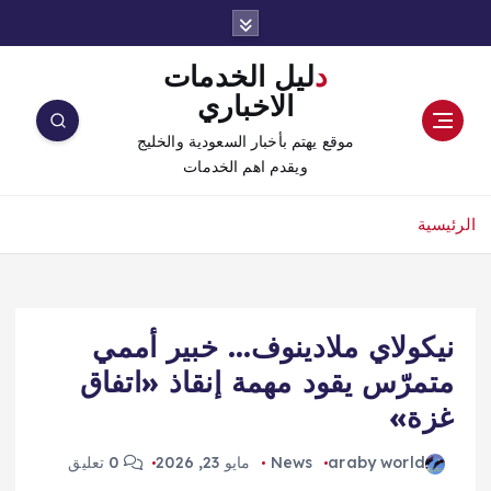
دليل الخدمات
الاخباري
موقع يهتم بأخبار السعودية والخليج
ويقدم اهم الخدمات
الرئيسية
نيكولاي ملادينوف… خبير أممي
متمرّس يقود مهمة إنقاذ «اتفاق
غزة»
araby world
News
مايو 23, 2026
0 تعليق