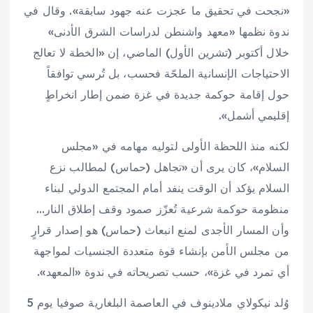
«نجحت في تحقيق ما عجزت عنه جهود سابقة». وقال في
ندوة نظمها «معهد واشنطن لدراسات الشرق الأدنى»
خلال أكتوبر (تشرين الأول) الماضي، إن «الخطة لا تعالج
الاحتياجات الإنسانية الملحّة فحسب، بل تُرسي توافقاً
حول إقامة حوكمة جديدة في غزة ضمن إطار انخراطٍ
إقليمي أشمل».
لكنه منذ اللحظة الأولى لتوليه مهامه في «مجلس
السلام»، كان يرى أن «تجاهل (حماس) لمطالب نزع
السلام يؤكد أن الوقت ينفد أمام المجتمع الدولي لبناء
منظومة حوكمة شرعية تُعزّز صمود وقف إطلاق النار…
وأن المسار الأجدى لمنع انبعاث (حماس) هو إصدار قرارٍ
من مجلس الأمن بإنشاء قوة متعددة الجنسيات لمواجهة
أي تمرد في غزة»، حسب تصريحاته في ندوة «المعهد».
وُلد نيكولاي ملادينوف في العاصمة البلغارية صوفيا يوم 5