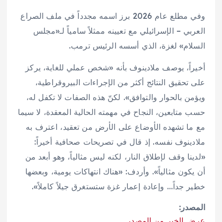
وفي مطلع عام 2026 برز اسمه مجدداً في ملف الصراع
العربي – الإسرائيلي مع تعيينه ممثلاً سامياً لـ«مجلس
السلام» لغزة، الذي أسسه الرئيس ترمب.
أخيراً، يوصف ملادينوف بأنه «شخص عملي للغاية، يركز
على تحقيق النتائج أكثر من الإجراءات البيروقراطية،
ويؤمن بالحوار والتوافق». لكنّ هذه الصفات لا تكفل له،
حسب متابعين، النجاح في مهمته الحالية المعقدة، لا سيما
مع ما تشهده الأوضاع على الأرض من تعقيد، اعترف به
ملادينوف نفسه. إذ قال في تصريحات صحافية أخيراً:
«لدينا وقف لإطلاق النار، لكنه ليس مثالياً، وهو أبعد من
أن يكون مثالياً». وأردف: «هناك انتهاكات يومية، وبعضها
خطير جداً… وإعادة إعمار غزة ستستغرق جيلاً كاملاً».
المصدر:
عرض الخبر من المصدر