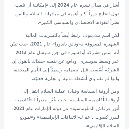
أشار في مقال نشره عام 2024 إلى «إمكانية أن تلعب
دول الخليج دوراً أكثر أهمية في مبادرات السلام والأمن
نظراً لنفوذها الاقتصادي والسياسي الكبير».
لكن اسم ملادينوف ارتبط أيضاً بالتسريبات المالية
الشهيرة المعروفة بـ«وثائق باندورا» عام 2021، حيث تبيّن
أنه أسس «شركة أوفشور» في جزر سيشل عام 2013
عبر وسيط سويسري. ودافع عن نفسه حينذاك بالقول إن
الشركة أُسِّست قبل انضمامه رسميّاً إلى الأمم المتحدة،
وإنها لم تقم بأي أنشطة مالية أو تجارية فعليّة.
ومن أروقة السياسة وقيادة عملية السلام انتقل إلى
أروقة الأكاديمية السياسية، حيث عُيِّن مديراً لـ«أكاديمية
أنور قرقاش الدبلوماسية» في دولة الإمارات عام 2021،
ليبرز كصوت داعم لـ«الاتفاقات الإبراهيمية» و«نموذج
السلام الإقليمي».