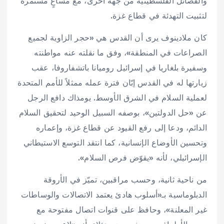
والفصائل الفلسطينية من جهة أخرى، مع مساعٍ مستمرة
لتثبيت التهدئة في قطاع غزة.
كان ملادينوف يرى أن القدس هي «حجر الزاوية لجميع
الصراعات في المنطقة»، وفق ما نقلته عنه مواطنته
وسفيرة بلغاريا في إسرائيل روميانا باتشفاروفا، عقب
زيارتها له في القدس إبّان فترة عمله ممثلاً للأمم المتحدة
لعملية السلام في الشرق الأوسط. يومذاك دافع الرجل
عن «حل الدولتين»، بوصفه السبيل الوحيد لتحقيق السلام
الدائم، ودعا إلى رفع القيود عن قطاع غزة، وإعماره
وتحسين الأوضاع الإنسانية، كما انتقد التوسع الاستيطاني
الإسرائيلي، لأنه «يقوّض فرص السلام».
من ناحية ثانية، وحسب مراقبين، تميّز في الأروقة
الدبلوماسية بـ«أسلوب هادئ يعتمد الاتصالات والوساطات
غير المعلنة»، وحافظ على قنوات اتصال مفتوحة مع