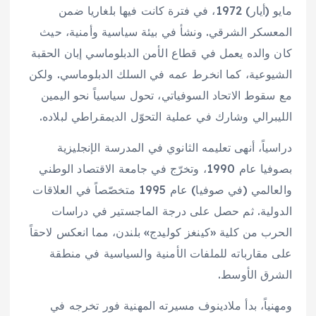
مايو (أيار) 1972، في فترة كانت فيها بلغاريا ضمن
المعسكر الشرقي. ونشأ في بيئة سياسية وأمنية، حيث
كان والده يعمل في قطاع الأمن الدبلوماسي إبان الحقبة
الشيوعية، كما انخرط عمه في السلك الدبلوماسي. ولكن
مع سقوط الاتحاد السوفياتي، تحول سياسياً نحو اليمين
الليبرالي وشارك في عملية التحوّل الديمقراطي لبلاده.
دراسياً، أنهى تعليمه الثانوي في المدرسة الإنجليزية
بصوفيا عام 1990، وتخرّج في جامعة الاقتصاد الوطني
والعالمي (في صوفيا) عام 1995 متخصّصاً في العلاقات
الدولية. ثم حصل على درجة الماجستير في دراسات
الحرب من كلية «كينغز كوليدج» بلندن، مما انعكس لاحقاً
على مقارباته للملفات الأمنية والسياسية في منطقة
الشرق الأوسط.
ومهنياً، بدأ ملادينوف مسيرته المهنية فور تخرجه في