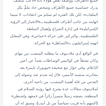
جميع الأطراف. ووصفه بعض هؤلاء بأنه «لاعب منصف
يدرك حساسية جميع الأطراف وشخص جاد ملمٌّ بكل
الملفات». لكن تلك الفترة لم تسلم من انتقادات، لا سيما
اتهامه من جانب أطراف فلسطينية بـ«الانحياز إلى الرؤية
الإسرائيلية» في إدارة الصراع وإهمال السلطة
الفلسطينية، والتركيز على حركة «حماس». وفي المقابل
اتهمه إسرائيليون بـ«التساهل» مع الحركة.
في الواقع أدى ملادينوف ما يتطلبه المنصب من مهام،
وكان نشطاً في كواليس الوساطات بعيداً عن أعين
الإعلام، وفي حوار مع صحيفة «نيويورك تايمز» بعد
مغادرته منصبه الأممي، قال إنه صدم عند وصوله إلى
القدس من قلة أهمية المنصب. من ناحية أخرى،
لملادينوف مقالات عدة يشرح فيها رؤيته للسلام في
المنطقة، بصفته زميلاً متميزاً زائراً في «معهد واشنطن»
(المتهم بأنه قريب سياسياً من تل أبيب). وسبق له أن