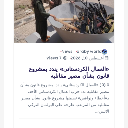
ا
ل
ا
ت
News
araby world
أغسطس 10, 2026
7 views
«العمال الكردستاني» يندد بمشروع
قانون بشأن مصير مقاتليه
0 (0) «العمال الكردستاني» يندد بمشروع قانون بشأن
مصير مقاتليه ندد حزب العمال الكردستاني الأحد،
بـ«أخطاء ونواقص» تضمنها مشروع قانون بشأن مصير
مقاتليه من المرتقب طرحه على البرلمان التركي
الاثنين،…