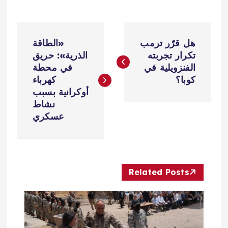
ت
هل قرّر ترمب
«الطاقة
ص
تكرار تجربته
الذرية»: حريق
الفنزويلية في
في محطة
فّ
كوبا؟
كهرباء
أوكرانية بسبب
ح
نشاط
عسكري
ا
ل
Related Posts
م
ق