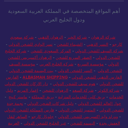
أهم المواقع المتخصصة في المملكة العربية السعودية
ودول الخليج العربي
شركة الرهوان
-
شركة الخير
-
الرهوان الذهبي
-
شركة سعودي
كارجو
-
النسر الذهبي
-
الشيماء للشحن
-
نسر الوادي للشحن الدولي
-
شركة السيف للشحن الدولي
-
المركز السعودي للشحن
-
شركة الخليج
للشحن الدولي
-
الصقر السريع للشحن
-
الرهوان أكسبريس للشحن
الدولي
-
مؤسسة السريع
-
شركة الخليج العربي
-
مؤسسة السيف
للشحن الدولي
-
النسر للشحن الدولي
-
بيت البسمة للشحن الدولي
-
الفارس الذهبي للشحن الدولي
-
ALBASMAH SHIPPING
-
الفارس
للشحن الدولي
-
هوم سيف للشحن الدولي
-
دار الاركان للشحن الدولي
-
شركة الكوثر
-
شركة السعد
-
الرهوان للشحن
-
اعمار المريم
-
دليل
الخدمات
-
بريق كلين للخدمات المنزلية
-
بريق المملكة
-
ماستر كينج
-
حول العالم للشحن الدولي
-
دليل شركات الشحن الدولي
-
نجمة جدة
للشحن الدولي
-
المتميز للشحن الدولي
-
فارس المملكة للشحن الدولي
-
وورلد وايد إكسبريس للشحن الدولي
-
جلوبال كارجو
-
الساهر لنقل
العفش بجدة
-
البسمه للشحن
-
عبر الخليج للشحن الدولي
-
العربية