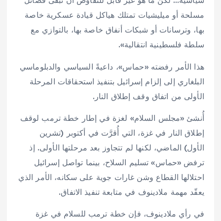
سياسية… لكن ما هو غير قابل للتفاوض أن تبقى فصائل
مسلحة أو ميليشيات تمتلك هياكل قيادة عسكرية خاصة
بها، وترسانات أو شبكات أنفاق خاصة بها، بالتوازي مع
سلطة فلسطينية انتقالية».
هذا الأمر رفضته «حماس»، داعيةً السياسي والدبلوماسي
البلغاري إلى إلزام إسرائيل بتنفيذ استحقاقات المرحلة
الأولى من اتفاق وقف إطلاق النار.
أُنشئ «مجلس السلام» لغزة في إطار خطة ترمب لوقف
إطلاق النار في غزة، التي أُقرَّت في أكتوبر (تشرين
الأول) الماضي، لكنها لم تتجاوز بعد مرحلتها الأولى. إذ
ترفض «حماس» تسليم السلاح، بينما تواصل إسرائيل
احتلالها القطاع وشن غارات جوية على سكانه، الأمر الذي
يعقّد مهمة ملادينوف في متابعة تنفيذ الاتفاق.
في رأي ملادينوف، فإن خطة ترمب للسلام في غزة