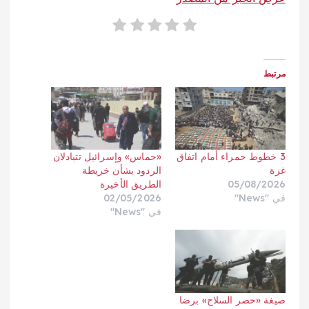
مرتبط
3 خطوط حمراء أمام اتفاق
«حماس» وإسرائيل تتبادلان
غزة
الردود بشأن خريطة
05/08/2026
الطريق الأخيرة
في "News"
02/05/2026
في "News"
صيغة «حصر السلاح» برضا