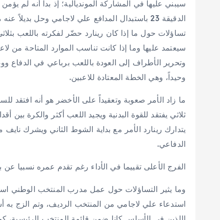
سيبني عليها في المشاركة المونديالية؛ إذ بدا أنه لم يؤمن
الدقيقة 23 باستبدال المدافع علي لاجامي وحل بديلاً
تساؤلات حول ما إذا كان رينارد حضّر لفكرته باللعب بثلاثي
سيعتمد عليها وما إذا كانت تناسب الموارد المتاحة من لاعب
وتحرير الأطراف إلى العودة باللعب برباعي في الدفاع و
وحيداً، وهي الخطة المعتادة للاعبين.
ما زاد الأمر صعوبة وتعقيداً على الأخضر هو أنه افتقد لل
ثلاثي يفتقد للقوة البدنية ويجيد اللعب أكثر والكرة بين 
يتدارك رينارد الأمر مع بداية الشوط الثاني ويشرك نايف
الدفاعي.
الفرج الأعلى تقييما في الأداء رغم تقدم عمره نسبيا عن ب
وما يثير التساؤلات حول عمل مدرب المنتخب الوطني استرا
استدعاء علي لاجامي من المنتخب الرديف، وتم الزج به أ
اللذين في الأساس كانا ضمن قائمة المنتخب الرئيسية، كم