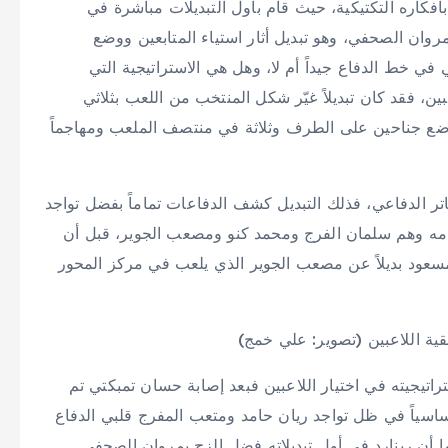
 بأفكاره التكتيكية، حيث قام بأول التبديلات مباشرة في
 عنه مروان الصحفي، وهو تبديل أثار استياء المتابعين ووضع
 في خط الدفاع جيداً أم لا، وهل هي الاستراتيجية التي
ين، فقد كان تبديلاً غيّر شكل المنتخب من اللعب بثلاثي
وضع جناحين على الطرف وثلاثة في منتصف الملعب ومهاجماً
ساتر الدفاعي، فذلك التبديل كشف الدفاعات تماماً بفضل تواجد
أقدامه وهم سلمان الفرج ومحمد كنو ومصعب الجوير، قبل أن
 مسعود بديلاً عن مصعب الجوير الذي يلعب في مركز المحور
قية اللاعبين (تصوير: علي خمج)
تيجيته في اختيار اللاعبين فبعد إصابة حسان تمبكتي تم
ساسياً في ظل تواجد ريان حامد ومتعب المفرج قلبي الدفاع
ا أن رينارد في أول تبديلاته فضل الزج بمروان الصحفي