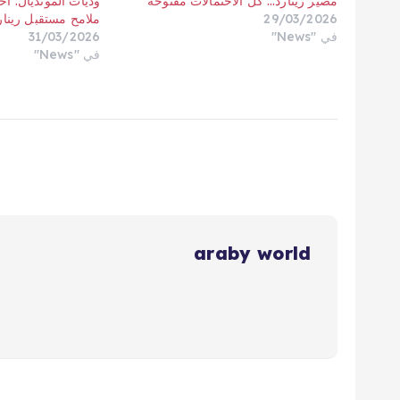
مصير رينارد… كل الاحتمالات مفتوحة
وديات المونديال: ا
29/03/2026
ملامح مستقبل رينار
في "News"
31/03/2026
في "News"
araby world