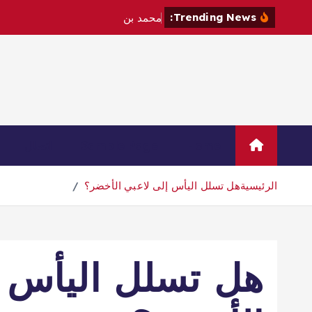
Trending News:
م
ح
م
د
ب
ن
س
ل
م
ا
ن
و
م
ا
ك
Home
Sample Page
اتصال
الرئيسية
هل تسلل اليأس إلى لاعبي الأخضر؟
هل تسلل اليأس إ