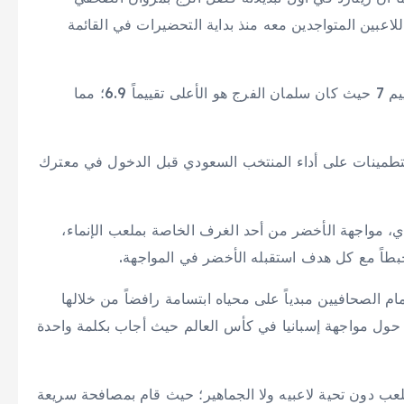
اعبين المتواجدين معه منذ بداية التحضيرات في القائمة
ووفقا لـ«سوفا سكور» لم يصل أي من لاعبي الأخضر لتقييم 7 حيث كان سلمان الفرج هو الأعلى تقييماً 6.9؛ مما
 التطمينات على أداء المنتخب السعودي قبل الدخول في معترك
دي، مواجهة الأخضر من أحد الغرف الخاصة بملعب الإنماء،
حبطاً مع كل هدف استقبله الأخضر في المواجهة.
ام الصحافيين مبدياً على محياه ابتسامة رافضاً من خلالها
اً حول مواجهة إسبانيا في كأس العالم حيث أجاب بكلمة واحدة
لملعب دون تحية لاعبيه ولا الجماهير؛ حيث قام بمصافحة سريعة