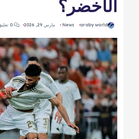
الأخضر؟
araby world
News
مارس 29, 2026
0 تعليق