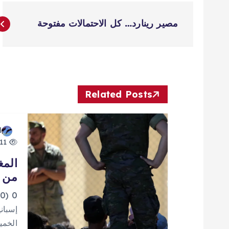
ت
مصير رينارد… كل الاحتمالات مفتوحة
ص
فّ
ح
Related Posts
ا
d
11 views
ل
المغ
من إ
م
0
ق
إسباني
الخمي