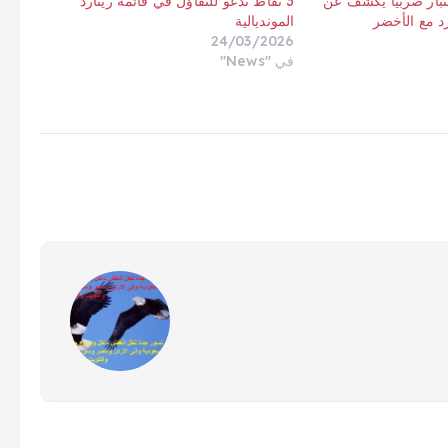
ختبار صربيا يكشف عن
3 نقاط تدعو للتفاؤل في قائمة رينارد
د مع الأخضر
المونديالية
24/03/2026
في "News"