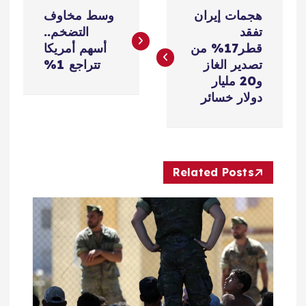
ت
هجمات إيران
وسط مخاوف
ص
تفقد
التضخم..
قطر17% من
أسهم أمريكا
فّ
تصدير الغاز
تتراجع 1%
و20 مليار
ح
دولار خسائر
ا
ل
Related Posts
م
ق
ا
ل