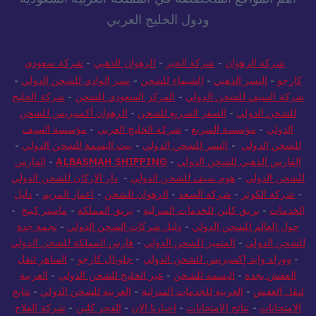
ودول الخليج العربي
شركة الرهوان
-
شركة الخير
-
الرهوان الذهبي
-
شركة سعودي
كارجو
-
النسر الذهبي
-
الشيماء للشحن
-
نسر الوادي للشحن الدولي
-
شركة السيف للشحن الدولي
-
المركز السعودي للشحن
-
شركة الخليج
للشحن الدولي
-
الصقر السريع للشحن
-
الرهوان أكسبريس للشحن
الدولي
-
مؤسسة السريع
-
شركة الخليج العربي
-
مؤسسة السيف
للشحن الدولي
-
النسر للشحن الدولي
-
بيت البسمة للشحن الدولي
-
الفارس الذهبي للشحن الدولي
-
ALBASMAH SHIPPING
-
الفارس
للشحن الدولي
-
هوم سيف للشحن الدولي
-
دار الاركان للشحن الدولي
-
شركة الكوثر
-
شركة السعد
-
الرهوان للشحن
-
اعمار المريم
-
دليل
الخدمات
-
بريق كلين للخدمات المنزلية
-
بريق المملكة
-
ماستر كينج
-
حول العالم للشحن الدولي
-
دليل شركات الشحن الدولي
-
نجمة جدة
للشحن الدولي
-
المتميز للشحن الدولي
-
فارس المملكة للشحن الدولي
-
وورلد وايد إكسبريس للشحن الدولي
-
جلوبال كارجو
-
الساهر لنقل
العفش بجدة
-
البسمه للشحن
-
عبر الخليج للشحن الدولي
-
العربية
لنقل العفش
-
العربية للخدمات المنزلية
-
العربية للشحن الدولي
-
نتايج
الامتحانات
-
نتائج الامتحانات
-
اخبارنا الان
-
الفجر كلين
-
شركة الفلاح